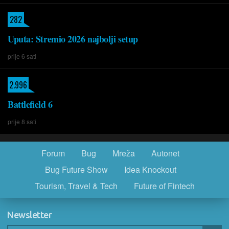
282
Uputa: Stremio 2026 najbolji setup
prije 6 sati
2.996
Battlefield 6
prije 8 sati
Forum
Bug
Mreža
Autonet
Bug Future Show
Idea Knockout
Tourism, Travel & Tech
Future of Fintech
Newsletter