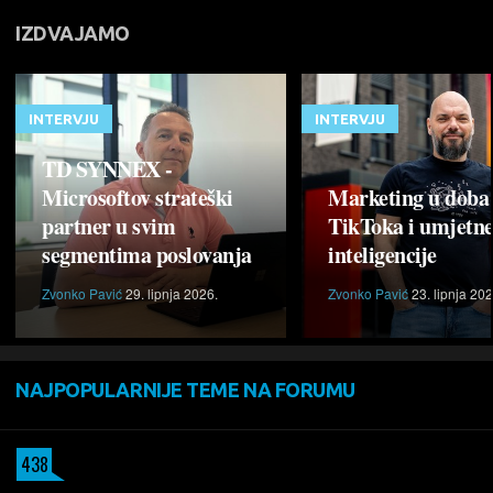
IZDVAJAMO
INTERVJU
INTERVJU
TD SYNNEX -
Microsoftov strateški
Marketing u doba
partner u svim
TikToka i umjetn
segmentima poslovanja
inteligencije
Zvonko Pavić
29. lipnja 2026.
Zvonko Pavić
23. lipnja 202
NAJPOPULARNIJE TEME NA FORUMU
438