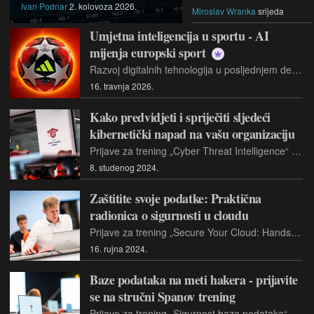
Ivan Podnar
2. kolovoza 2026.
Miroslav Wranka
srijeda
Umjetna inteligencija u sportu - AI
mijenja europski sport
Razvoj digitalnih tehnologija u posljednjem desetljeću značajno je promijenio način na koji funkcionira profesionalni sport. Ono što je donedavno pripadalo domeni znanstvene fantastike, poput primjene algoritama koji analiziraju pokrete sportaša, predviđaju ozljede ili pomažu trenerima u taktičkim odlukama, u profesionalnom sportu postala je svakodnevna praksa
16. travnja 2026.
Kako predvidjeti i spriječiti sljedeći
kibernetički napad na vašu organizaciju
Prijave za trening „Cyber Threat Intelligence“ u Span Centru kibernetičke sigurnosti otvorene su do 23.studenoga 2024. Požurite rezervirati svoje mjesto jer je broj sudionika ograničen
8. studenog 2024.
Zaštitite svoje podatke: Praktična
radionica o sigurnosti u cloudu
Prijave za trening „Secure Your Cloud: Hands-On Workshop“ u Span Centru kibernetičke sigurnosti otvorene su do 5.listopada 2024. Požurite rezervirati svoje mjesto jer je broj sudionika ograničen
16. rujna 2024.
Baze podataka na meti hakera - prijavite
se na stručni Spanov trening
Prijave za trening „Sigurnost baza podataka“ u Span Centru kibernetičke sigurnosti otvorene su do 13. rujna 2024., stoga požurite rezervirati svoje mjesto jer je broj sudionika ograničen