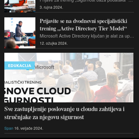
3. rujna 2024.
Prijavite se na dvodnevni specijalistički
trening „Active Directory Tier Model“
Microsoft Active Directory ključan je alat za upravljanje identitetima i pristupom resursima u Windows mrežnim okruženjima. Prijavite se na specijalistički trening do 15. ožujka
12. ožujka 2024.
EDUKACIJA
Sve zastupljenije poslovanje u cloudu zahtijeva i
stručnjake za njegovu sigurnost
Span
16. veljače 2024.