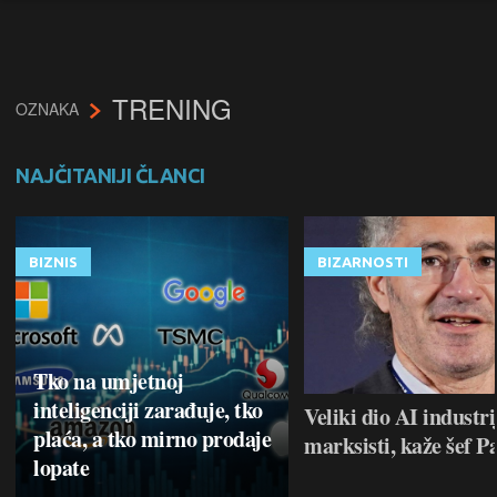
TRENING
OZNAKA
NAJČITANIJI ČLANCI
BIZNIS
BIZARNOSTI
Tko na umjetnoj
inteligenciji zarađuje, tko
Veliki dio AI industri
plaća, a tko mirno prodaje
marksisti, kaže šef P
lopate