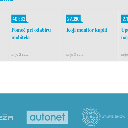
40.883
22.390
27
0
Pomoć pri odabiru
Koji monitor kupiti
Upu
mobitela
naj
prije 2 sata
prije 3 sata
prije