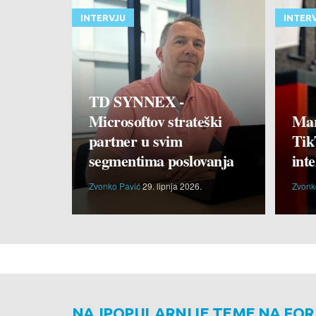
INTERVJU
INTER
TD SYNNEX -
Microsoftov strateški
Mar
partner u svim
Tik
segmentima poslovanja
inte
Zvonko Pavić
29. lipnja 2026.
Zvonk
NAJPOPULARNIJE TEME NA FO