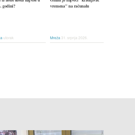
. godini?
vremena" na računalu
ža
utorak
Mreža
31. srpnja 2026.