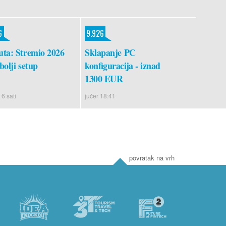
6
9.926
ta: Stremio 2026
Sklapanje PC
bolji setup
konfiguracija - iznad
1300 EUR
 6 sati
jučer 18:41
povratak na vrh