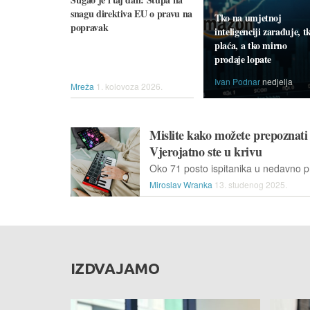
snagu direktiva EU o pravu na
Tko na umjetnoj
popravak
inteligenciji zarađuje, t
plaća, a tko mirno
prodaje lopate
Ivan Podnar
nedjelja
Mreža
1. kolovoza 2026.
Mislite kako možete prepoznati 
Vjerojatno ste u krivu
Miroslav Wranka
13. studenog 2025.
IZDVAJAMO