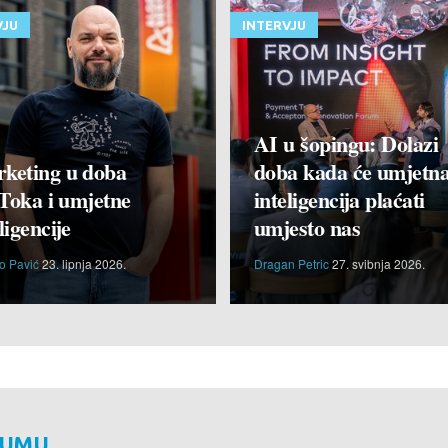
VJU
INTERVJU
AI u šopingu: Dolazi
keting u doba
doba kada će umjetn
Toka i umjetne
inteligencija plaćati
ligencije
umjesto nas
o Pavić
23. lipnja 2026.
Dragan Petric
27. svibnja 2026.
RUMU