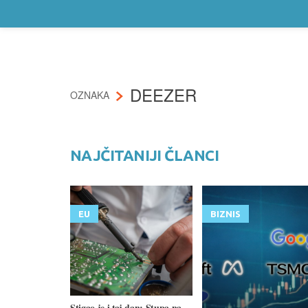
DEEZER
OZNAKA
NAJČITANIJI ČLANCI
EU
BIZNIS
Stigao je i taj dan: Stupa na