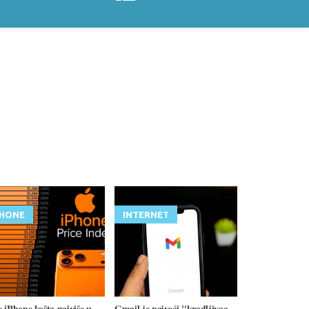
PHONE
INTERNET
 iPhone košta najviše u
Gmail je najveći "kradljivac