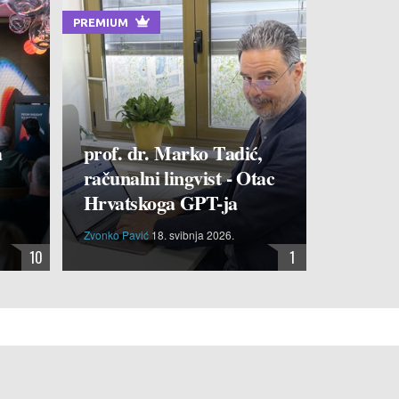
PREMIUM
a
prof. dr. Marko Tadić,
računalni lingvist - Otac
Hrvatskoga GPT-ja
Zvonko Pavić
18. svibnja 2026.
10
1