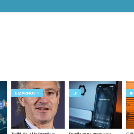
BIZARNOSTI
EU
I
Veliki dio AI industrije su
Stupila su na snagu nova
Gdje