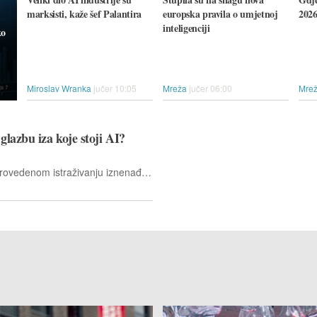
marksisti, kaže šef Palantira
europska pravila o umjetnoj
2026
inteligenciji
ko
Miroslav Wranka
jučer 10:05
Mreža
jučer 06:00
Mre
glazbu iza koje stoji AI?
Oko 71 posto ispitanika u nedavno provedenom istraživanju iznenađeno svojom nemogućnošću razlikovanja pjesama koje su proizveli ljudi od pjesama koje su skladali strojevi.