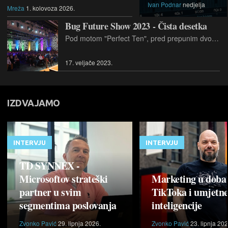
Ivan Podnar
nedjelja
Mreža
1. kolovoza 2026.
Bug Future Show 2023 - Čista desetka
Pod motom "Perfect Ten", pred prepunim dvoranama, u nikad boljoj atmosferi i s nikad atraktivnijim programom, održan je deseti, jubilarni Bug Future Show, najveći tehnološki spektakl u regiji
17. veljače 2023.
IZDVAJAMO
INTERVJU
INTERVJU
TD SYNNEX -
Microsoftov strateški
Marketing u doba
partner u svim
TikToka i umjetn
segmentima poslovanja
inteligencije
Zvonko Pavić
29. lipnja 2026.
Zvonko Pavić
23. lipnja 202