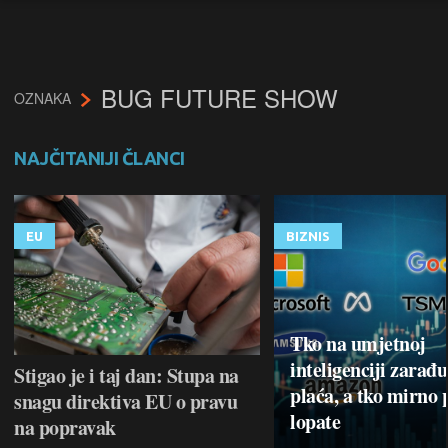
BUG FUTURE SHOW
OZNAKA
NAJČITANIJI ČLANCI
EU
BIZNIS
Tko na umjetnoj
inteligenciji zarađu
Stigao je i taj dan: Stupa na
plaća, a tko mirno 
snagu direktiva EU o pravu
lopate
na popravak