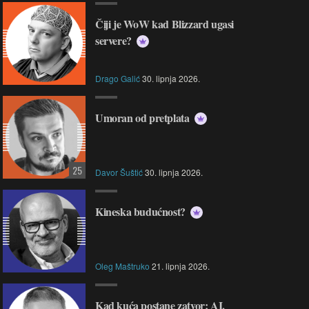
Čiji je WoW kad Blizzard ugasi
servere?
Drago Galić
30. lipnja 2026.
Umoran od pretplata
25
Davor Šuštić
30. lipnja 2026.
Kineska budućnost?
Oleg Maštruko
21. lipnja 2026.
Kad kuća postane zatvor: AI,