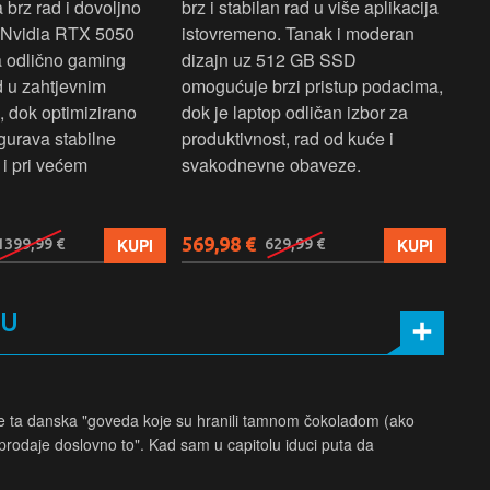
brz rad i dovoljno
brz i stabilan rad u više aplikacija
sva
z Nvidia RTX 5050
istovremeno. Tanak i moderan
Ryz
a odlično gaming
dizajn uz 512 GB SSD
brz
ad u zahtjevnim
omogućuje brzi pristup podacima,
pru
, dok optimizirano
dok je laptop odličan izbor za
pre
gurava stabilne
produktivnost, rad od kuće i
jed
i pri većem
svakodnevne obaveze.
lap
osn
569,98 €
579
KUPI
KUPI
1399,99 €
629,99 €
MU
pe ta danska "goveda koje su hranili tamnom čokoladom (ako
prodaje doslovno to". Kad sam u capitolu iduci puta da