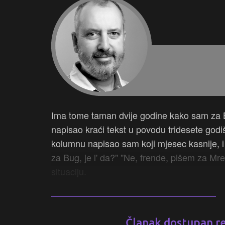
Ima tome taman dvije godine kako sam za 
napisao kraći tekst u povodu tridesete god
kolumnu napisao sam koji mjesec kasnije, i 
za Bug, je l' da?" "Ne, frende, pišem za Mr
situaciju.
Članak dostupan reg