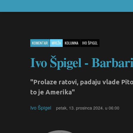
KOMENTAR
MREŽA
KOLUMNA
IVO ŠPIGEL
Ivo Špigel - Barbar
"Prolaze ratovi, padaju vlade Pito
to je Amerika"
Ivo Špigel
petak, 13. prosinca 2024. u 06:00