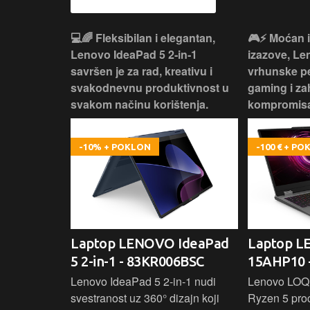
 – premium
💻🌈 Fleksibilan i elegantan,
🎮⚡ Moćan 
ija i
Lenovo IdeaPad 5 2‑in‑1
izazove, L
e za rad i
savršen je za rad, kreativu i
vrhunske p
omisa!
svakodnevnu produktivnost u
gaming i za
svakom načinu korištenja.
kompromisa
-10% + POKLON
-100 € + P
oga 9 -
Laptop LENOVO IdeaPad
Laptop 
5 2-in-1 - 83KR006BSC
15AHP10 
ažan Intel
Lenovo IdeaPad 5 2‑in‑1 nudi
Lenovo LOQ
RAM-a i 1 TB
svestranost uz 360° dizajn koji
Ryzen 5 pro