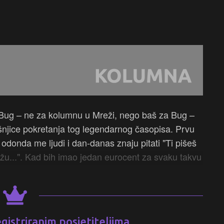
Bug – ne za kolumnu u Mreži, nego baš za Bug –
išnjice pokretanja tog legendarnog časopisa. Prvu
odonda me ljudi i dan-danas znaju pitati "Ti pišeš
ežu...". Kad bih imao jedan eurocent za svaku takvu
istriranim posjetiteljima