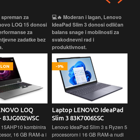
i spreman za
💻🔥 Moderan i lagan, Lenovo
💻✨
enovo LOQ 15 donosi
IdeaPad Slim 3 donosi odličan
pra
erformanse za
balans snage i mobilnosti za
ide
htjevne zadatke bez
svakodnevni rad i
rad
.
produktivnost.
kor
OKLON
-9%
LENOVO LOQ
Laptop LENOVO IdeaPad
La
- 83JG002WSC
Slim 3 83K7006SSC
1 
 15AHP10 kombinira
Lenovo IdeaPad Slim 3 s Ryzen 5
Len
cesor, 16 GB RAM-a i
procesorom i 16 GB RAM-a nudi
pou