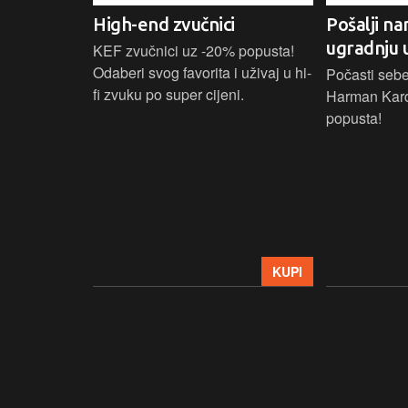
High-end zvučnici
Pošalji na
ugradnju 
našoj Hi-Fi
KEF zvučnici uz -20% popusta!
ajam i
Odaberi svog favorita i uživaj u hi-
Počasti sebe
tijih
fi zvuku po super cijeni.
Harman Kar
ova.
popusta!
KUPI
KUPI