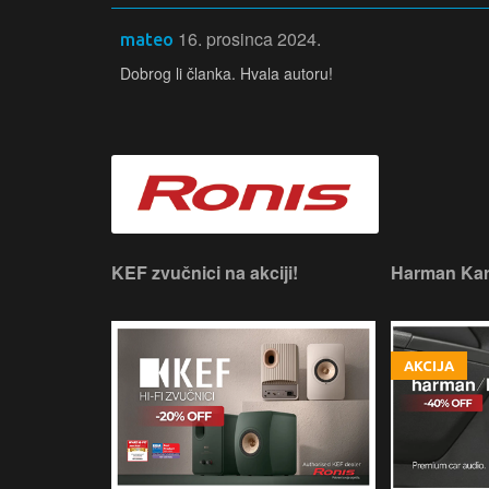
16. prosinca 2024.
mateo
Dobrog li članka. Hvala autoru!
 slušaonicu.
KEF zvučnici na akciji!
Harman Kar
AKCIJA