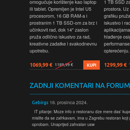
 rad, uz 14"
omogućuje korištenje kao laptop
1 TB SSD za 
u‑1 dizajn
ili tablet. Opremljen je Intel U5
prostora. U
enje kao
procesorom, 16 GB RAM-a i
grafiku pruž
aksimalnu
prostranim 1 TB SSD‑om za brz i
iskustvo i r
ost.
učinkovit rad, dok 14" zaslon
aplikacijama
pruža odlično iskustvo za rad,
hlađenje osi
kreativne zadatke i svakodnevnu
performanse 
upotrebu.
opterećenju.
1069,99 €
1299,99 €
KUPI
KUPI
1189,99 €
ZADNJI KOMENTARI NA FORU
16. prosinca 2024.
Gebirgs
IT pitanje: Moze info o restoranu dze mere das' ku
mislite da se zafrkavam, ima u Zagrebu restoran koji 
oprobam. Unaprijed zahvalan usw