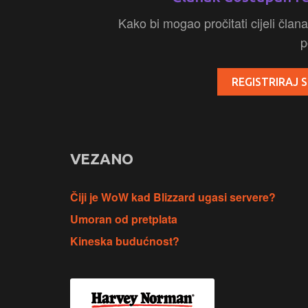
Kako bi mogao pročitati cijeli člana
p
REGISTRIRAJ S
VEZANO
Čiji je WoW kad Blizzard ugasi servere?
Umoran od pretplata
Kineska budućnost?