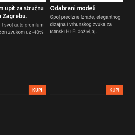
m upit za stručnu
Odabrani modeli
H
u Zagrebu.
Ci
Spoj precizne izrade, elegantnog
dizajna i vrhunskog zvuka za
 i svoj auto premium
Bež
istinski Hi-Fi doživljaj.
don zvukom uz -40%
ind
Blu
Ass
sna
upa
Hom
str
39
KUPI
KUPI