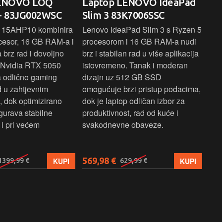
LENOVO LOQ
Laptop LENOVO IdeaPad
La
- 83JG002WSC
Slim 3 83K7006SSC
1 
 15AHP10 kombinira
Lenovo IdeaPad Slim 3 s Ryzen 5
Len
cesor, 16 GB RAM-a i
procesorom i 16 GB RAM-a nudi
pou
brz rad i dovoljno
brz i stabilan rad u više aplikacija
sva
z Nvidia RTX 5050
istovremeno. Tanak i moderan
Ryz
a odlično gaming
dizajn uz 512 GB SSD
brz
ad u zahtjevnim
omogućuje brzi pristup podacima,
pru
, dok optimizirano
dok je laptop odličan izbor za
pre
gurava stabilne
produktivnost, rad od kuće i
jed
i pri većem
svakodnevne obaveze.
lap
osn
569,98 €
579
KUPI
KUPI
1399,99 €
629,99 €