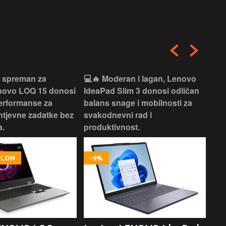
i spreman za
💻🔥 Moderan i lagan, Lenovo
💻✨
enovo LOQ 15 donosi
IdeaPad Slim 3 donosi odličan
pra
erformanse za
balans snage i mobilnosti za
ide
htjevne zadatke bez
svakodnevni rad i
rad
.
produktivnost.
kor
OKLON
-9%