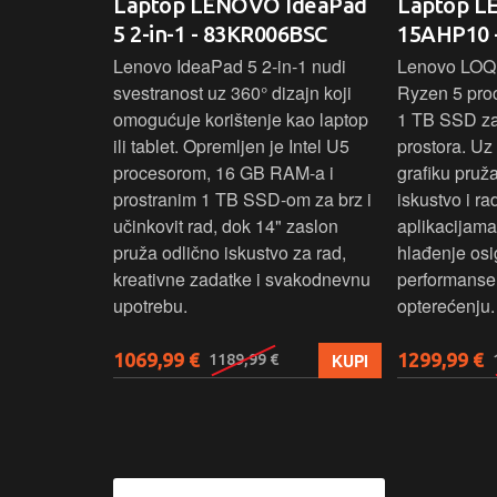
oga 9 -
Laptop LENOVO IdeaPad
Laptop 
5 2-in-1 - 83KR006BSC
15AHP10 
ažan Intel
Lenovo IdeaPad 5 2‑in‑1 nudi
Lenovo LOQ
RAM-a i 1 TB
svestranost uz 360° dizajn koji
Ryzen 5 pro
 rad, uz 14"
omogućuje korištenje kao laptop
1 TB SSD za 
u‑1 dizajn
ili tablet. Opremljen je Intel U5
prostora. U
enje kao
procesorom, 16 GB RAM-a i
grafiku pruž
aksimalnu
prostranim 1 TB SSD‑om za brz i
iskustvo i r
ost.
učinkovit rad, dok 14" zaslon
aplikacijama
pruža odlično iskustvo za rad,
hlađenje osi
kreativne zadatke i svakodnevnu
performanse 
upotrebu.
opterećenju.
1069,99 €
1299,99 €
KUPI
KUPI
1189,99 €