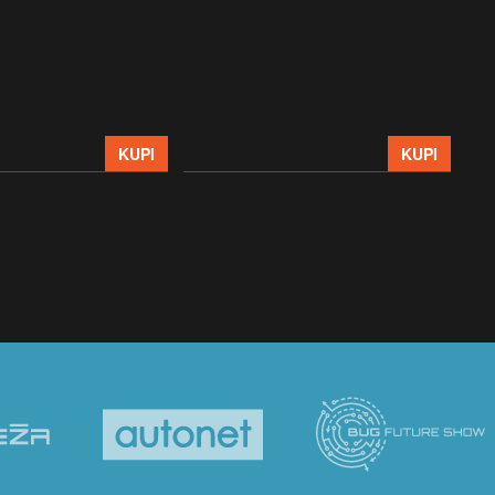
sna
upa
Hom
str
39
KUPI
KUPI