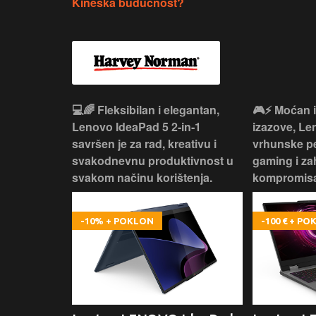
Kineska budućnost?
 – premium
💻🌈 Fleksibilan i elegantan,
🎮⚡ Moćan 
ija i
Lenovo IdeaPad 5 2‑in‑1
izazove, L
e za rad i
savršen je za rad, kreativu i
vrhunske p
omisa!
svakodnevnu produktivnost u
gaming i za
svakom načinu korištenja.
kompromisa
-10% + POKLON
-100 € + P