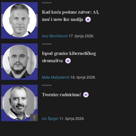
Kad kuća postane zatvor: AI,
moć i novo lice nasilja
Aco Momčilović
17. lipnja 2026.
 Jednostavan, pouzdan i
💻💼 Svestran i pouzdan, HP
Ispod granice kibernetičkog
ktičan, Lenovo IdeaPad 1
idealan je izbor za svakodne
siromaštva
alan je izbor za svakodnevni
rad, učenje i multimediju.
, učenje i bezbrižno
ištenje.
Mate Matijašević
16. lipnja 2026.
Tvornice radnicima!
7
Ivo Špigel
11. lipnja 2026.