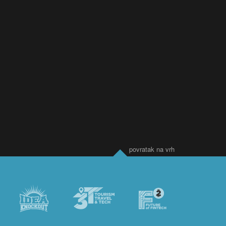
25 kHz. Elegantna završna
ga 40W, mogucnost
obrada u prirodnom drvenom
rivanja za stereo zvuk, Google
furniru.
e aplikacija, HD audio
eaming 24Bits/96Khz.
9 €
1.979 €
AKCIJA
AKCI
448 €
2.999 €
povratak na vrh