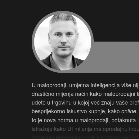
U maloprodaji, umjetna inteligencija više nij
drastično mijenja način kako maloprodajni l
uđete u trgovinu u kojoj već znaju vaše pre
besprijekorno iskustvo kupnje, kako
,
online
to je nova norma u maloprodaji, potaknuta
istražuje kako UI mijenja maloprodajnu indu
stvaranja personaliziranih iskustava kupnje,