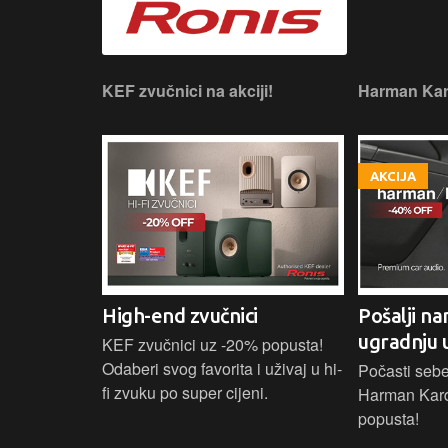
 slušaonicu.
KEF zvučnici na akciji!
Harman Kar
AKCIJA
High-end zvučnici
Pošalji na
ugradnju 
našoj Hi-Fi
KEF zvučnici uz -20% popusta!
ajam i
Odaberi svog favorita i uživaj u hi-
Počasti sebe
tijih
fi zvuku po super cijeni.
Harman Kar
ova.
popusta!