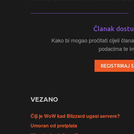
Članak dostu
Kako bi mogao pročitati cijeli člana
podacima te ima
REGISTRIRAJ S
VEZANO
Čiji je WoW kad Blizzard ugasi servere?
Umoran od pretplata