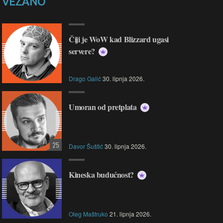
VEZANO
Čiji je WoW kad Blizzard ugasi
servere?
Drago Galić
30. lipnja 2026.
Umoran od pretplata
25
Davor Šuštić
30. lipnja 2026.
Kineska budućnost?
Oleg Maštruko
21. lipnja 2026.