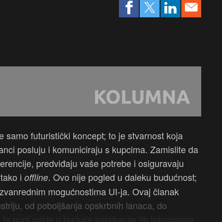
e samo futuristički koncept; to je stvarnost koja
anci posluju i komuniciraju s kupcima. Zamislite da
ferencije, predviđaju vaše potrebe i osiguravaju
 tako i
. Ovo nije pogled u daleku budućnost;
offline
 izvanrednim mogućnostima UI-ja. Ovaj članak
striju, od poboljšanja opskrbnih lanaca, do
 te nudi uvide u buduće implikacije tih tehnologija.