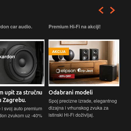
don car audio.
Premium Hi-Fi na akciji!
Pre
AKCIJA
A
m upit za stručnu
Odabrani modeli
H
u Zagrebu.
Ci
Spoj precizne izrade, elegantnog
dizajna i vrhunskog zvuka za
 i svoj auto premium
Bež
istinski Hi-Fi doživljaj.
don zvukom uz -40%
ind
Blu
Ass