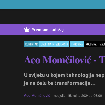
Premium sadržaj
KOMENTAR
UMJETNA INTELIGENCIJA
TRGOVINA
KOLUMNA
MAL
Aco Momčilović - 
U svijetu u kojem tehnologija nep
je na čelu te transformacije…
Aco Momčilović
nedjelja, 15. rujna 2024. u 06:00