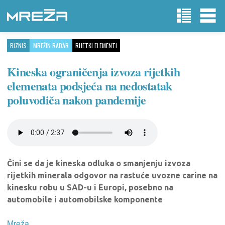
BIZNIS
MREŽIN RADAR
RIJETKI ELEMENTI
Kineska ograničenja izvoza rijetkih
elemenata podsjeća na nedostatak
poluvodiča nakon pandemije
Čini se da je kineska odluka o smanjenju izvoza
rijetkih minerala odgovor na rastuće uvozne carine na
kinesku robu u SAD-u i Europi, posebno na
automobile i automobilske komponente
Mreža