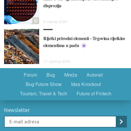
disprozija
11
9. travnja 2025.
Rijetki prirodni elementi - Trgovina rijetkim
elementima u padu
17. siječnja 2025.
Forum
Bug
Mreža
Autonet
Bug Future Show
Idea Knockout
Tourism, Travel & Tech
Future of Fintech
Newsletter