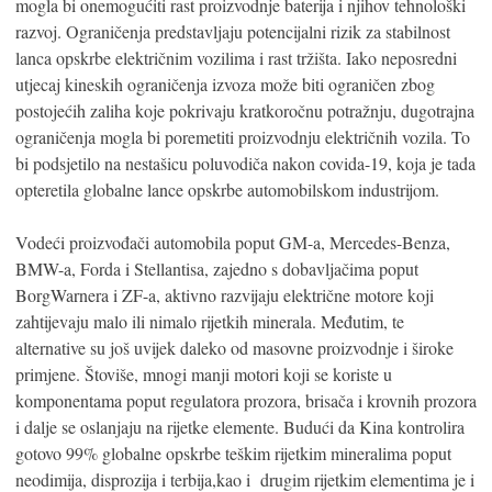
mogla bi onemogućiti rast proizvodnje baterija i njihov tehnološki
razvoj. Ograničenja predstavljaju potencijalni rizik za stabilnost
lanca opskrbe električnim vozilima i rast tržišta. Iako neposredni
utjecaj kineskih ograničenja izvoza može biti ograničen zbog
postojećih zaliha koje pokrivaju kratkoročnu potražnju, dugotrajna
ograničenja mogla bi poremetiti proizvodnju električnih vozila. To
bi podsjetilo na nestašicu poluvodiča nakon covida-19, koja je tada
opteretila globalne lance opskrbe automobilskom industrijom.
Vodeći proizvođači automobila poput GM-a, Mercedes-Benza,
BMW-a, Forda i Stellantisa, zajedno s dobavljačima poput
BorgWarnera i ZF-a, aktivno razvijaju električne motore koji
zahtijevaju malo ili nimalo rijetkih minerala. Međutim, te
alternative su još uvijek daleko od masovne proizvodnje i široke
primjene. Štoviše, mnogi manji motori koji se koriste u
komponentama poput regulatora prozora, brisača i krovnih prozora
i dalje se oslanjaju na rijetke elemente. Budući da Kina kontrolira
gotovo 99% globalne opskrbe teškim rijetkim mineralima poput
neodimija, disprozija i terbija,kao i drugim rijetkim elementima je i