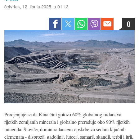
četvrtak, 12. lipnja 2025. u 01:13
0
Procjenjuje se da Kina čini gotovo 60% globalnog rudarstva
rijetkih zemljanih minerala i globalno prerađuje oko 90% rijetkih
minerala. Štoviše, dominira lancem opskrbe za sedam ključnih
elemenata - disprozij, gadolinij, lutecij, samarij, skandij, terbij i itrij.