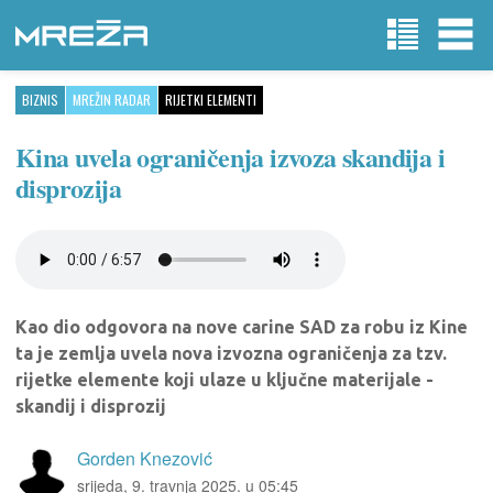
BIZNIS
MREŽIN RADAR
RIJETKI ELEMENTI
Kina uvela ograničenja izvoza skandija i
disprozija
Kao dio odgovora na nove carine SAD za robu iz Kine
ta je zemlja uvela nova izvozna ograničenja za tzv.
rijetke elemente koji ulaze u ključne materijale -
skandij i disprozij
Gorden Knezović
srijeda, 9. travnja 2025. u 05:45