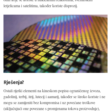
letjelicama i satelitima, također koriste disprozij.
Rješenja?
Ostali rijetki elementi na kineskom popisu ograničenog izvoza,
gadolinij, terbij, itrij, lutecij i aamarij, također se široko koriste i ne
mogu se zamijeniti bez kompromisa i uz povećane troškove
(uključujući one povezane s promjenama tokova proizvodnje),