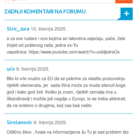
ZADNJI KOMENTARI NA FORUMU
10. travnja 2025.
Stric_Jura
a za sve rudare i one kojima se takovima osjećaju, pače, žele
živjeti od poštenog rada, jedna ex-Yu
uspešnica: https://www.youtube.com/watch?v=co6ijbdrsOs
9. travnja 2025.
učo
Bilo bi vrlo mudro za EU da se pobrine za vlastitu proizvodnju
rijetkih elemenata, jer sada Kina može za muda stisnuti koga
god i kako god želi. Koliko ja znam, rijetkih zemalja ima u
Skandinaviji i možda još negdje u Europi, to se treba aktivirati,
da ne ovisimo o drugima, koji nas baš nešto
9. travnja 2025.
Sirotanovic
Odlično štivo , hvala na informacijama 👍 Tu je sad problem što