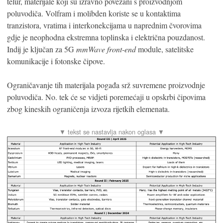
telur, materijale koji su izravno povezani s proizvodnjom
poluvodiča. Volfram i molibden koriste se u kontaktima
tranzistora, vratima i interkonekcijama u naprednim čvorovima
gdje je neophodna ekstremna toplinska i električna pouzdanost.
Indij je ključan za 5G
mmWave
front-end
module, satelitske
komunikacije i fotonske čipove.
Ograničavanje tih materijala pogađa srž suvremene proizvodnje
poluvodiča. No. tek će se vidjeti poremećaji u opskrbi čipovima
zbog kineskih ograničenja izvoza rijetkih elemenata.