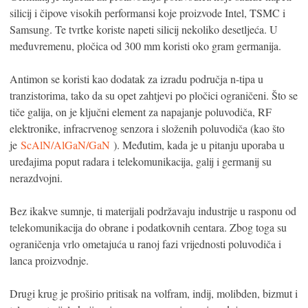
silicij i čipove visokih performansi koje proizvode Intel, TSMC i
Samsung. Te tvrtke koriste napeti silicij nekoliko desetljeća. U
međuvremenu, pločica od 300 mm koristi oko gram germanija.
Antimon se koristi kao dodatak za izradu područja n-tipa u
tranzistorima, tako da su opet zahtjevi po pločici ograničeni. Što se
tiče galija, on je ključni element za napajanje poluvodiča, RF
elektronike, infracrvenog senzora i složenih poluvodiča (kao što
je
ScAlN/AlGaN/GaN
). Međutim, kada je u pitanju uporaba u
uređajima poput radara i telekomunikacija, galij i germanij su
nerazdvojni.
Bez ikakve sumnje, ti materijali podržavaju industrije u rasponu od
telekomunikacija do obrane i podatkovnih centara. Zbog toga su
ograničenja vrlo ometajuća u ranoj fazi vrijednosti poluvodiča i
lanca proizvodnje.
Drugi krug je proširio pritisak na volfram, indij, molibden, bizmut i