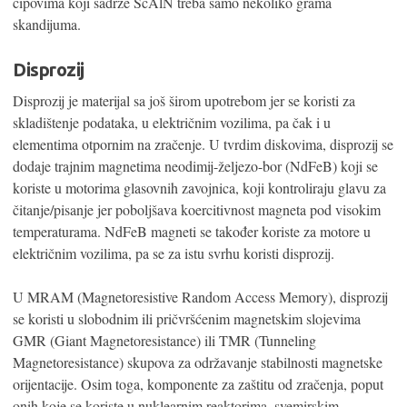
čipovima koji sadrže ScAlN treba samo nekoliko grama
skandijuma.
Disprozij
Disprozij je materijal sa još širom upotrebom jer se koristi za
skladištenje podataka, u električnim vozilima, pa čak i u
elementima otpornim na zračenje. U tvrdim diskovima, disprozij se
dodaje trajnim magnetima neodimij-željezo-bor (NdFeB) koji se
koriste u motorima glasovnih zavojnica, koji kontroliraju glavu za
čitanje/pisanje jer poboljšava koercitivnost magneta pod visokim
temperaturama. NdFeB magneti se također koriste za motore u
električnim vozilima, pa se za istu svrhu koristi disprozij.
U MRAM (Magnetoresistive Random Access Memory), disprozij
se koristi u slobodnim ili pričvršćenim magnetskim slojevima
GMR (Giant Magnetoresistance) ili TMR (Tunneling
Magnetoresistance) skupova za održavanje stabilnosti magnetske
orijentacije. Osim toga, komponente za zaštitu od zračenja, poput
onih koje se koriste u nuklearnim reaktorima, svemirskim