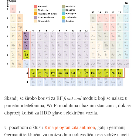
Skandij se široko koristi za RF
front-end
module koji se nalaze u
pametnim telefonima, Wi-Fi modulima i baznim stanicama, dok se
disprozij koristi za HDD glave i električna vozila.
U početnom ciklusu
Kina je ograničila antimon
, galij i germanij.
Germanij je ključan za proizvodnju poluvodiča koje sadrže napeti