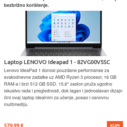
bezbrižno korištenje.
Laptop LENOVO Ideapad 1 - 82VG00V5SC
Lenovo IdeaPad 1 donosi pouzdane performanse za
svakodnevne zadatke uz AMD Ryzen 3 procesor, 16 GB
RAM-a i brzi 512 GB SSD. 15,6" zaslon pruža ugodno
iskustvo rada i preglednosti, dok lagan i jednostavan dizajn
čini ovaj laptop idealnim za učenje, posao i osnovnu
multimediju.
579,99 €
KUPI