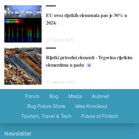
EU uvoz rijetkih elemenata pao je 30% u
2024.
12. travnja 2025.
Rijetki prirodni elementi - Trgovina rijetkim
elementima u padu
17. siječnja 2025.
Forum
Bug
Mreža
Autonet
Bug Future Show
Idea Knockout
Tourism, Travel & Tech
Future of Fintech
Newsletter