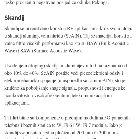
teško procijeniti negativne posljedice odluke Pekinga.
Skandij
Skandij se prvenstveno koristi u RF aplikacijama kroz svoju ulogu
u skandij aluminijevom nitridu (ScAlN). Taj se materijal koristi za
valne filtre visokih performansi kao što su BAW (Bulk Acoustic
Wave) i SAW (Surface Acoustic Wave).
Uvođenjem (doping) skadija u aluminijev nitrid na razinama od
oko 10% do 40%, ScAlN postiže veći piezoelektrični odziv i
elektromehaničko spajanje (u usporedbi sa samim AlN), što je
kritično za poboljšanje snage signala, propusnosti i energetske
učinkovitosti u visokofrekventnim telekomunikacijskim
aplikacijama.
Ti filtri bitne su komponente u prednjim modulima 5G pametnih
telefona i baznih stanica te Wi-Fi 6 i Wi-Fi 7 modula. Iako je
skandij sveprisutan, jedna pločica od 200 mm ili 300 mm s