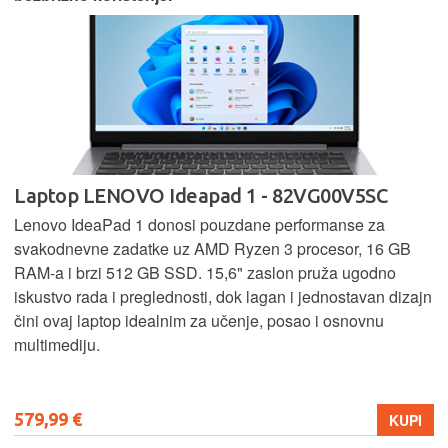
Laptop LENOVO Ideapad 1 - 82VG00V5SC
Lenovo IdeaPad 1 donosi pouzdane performanse za
svakodnevne zadatke uz AMD Ryzen 3 procesor, 16 GB
RAM-a i brzi 512 GB SSD. 15,6" zaslon pruža ugodno
iskustvo rada i preglednosti, dok lagan i jednostavan dizajn
čini ovaj laptop idealnim za učenje, posao i osnovnu
multimediju.
579,99 €
KUPI