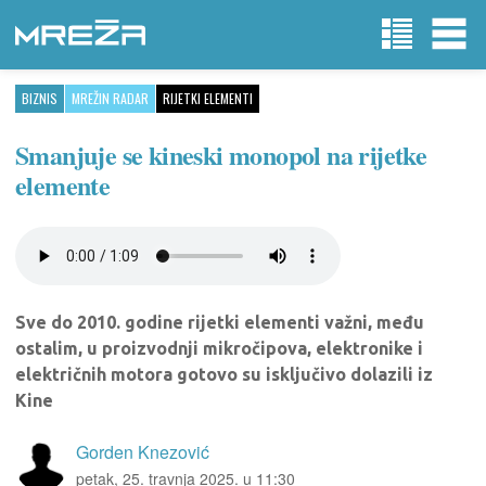
BIZNIS
MREŽIN RADAR
RIJETKI ELEMENTI
Smanjuje se kineski monopol na rijetke
elemente
Sve do 2010. godine rijetki elementi važni, među
ostalim, u proizvodnji mikročipova, elektronike i
električnih motora gotovo su isključivo dolazili iz
Kine
Gorden Knezović
petak, 25. travnja 2025. u 11:30