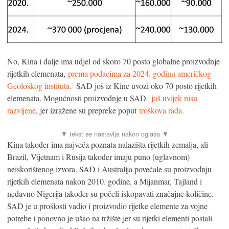
No, Kina i dalje ima udjel od skoro 70 posto globalne proizvodnje
rijetkih elemenata,
prema podacima za 2024. godinu američkog
Geološkog instituta.
SAD još iz Kine uvozi oko 70 posto rijetkih
elemenata. Mogućnosti proizvodnje u SAD
još uvijek nisu
razvijene
, jer izražene su prepreke poput
troškova rada.
Kina također ima najveća poznata nalazišta rijetkih zemalja, ali
Brazil, Vijetnam i Rusija također imaju puno (uglavnom)
neiskorištenog izvora. SAD i Australija povećale su proizvodnju
rijetkih elemenata nakon 2010. godine, a Mijanmar, Tajland i
nedavno Nigerija također su počeli iskopavati značajne količine.
SAD je u prošlosti vadio i proizvodio rijetke elemente za vojne
potrebe i ponovno je ušao na tržište jer su rijetki elementi postali