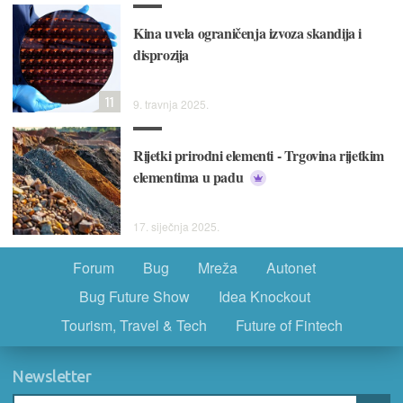
Kina uvela ograničenja izvoza skandija i
disprozija
11
9. travnja 2025.
Rijetki prirodni elementi - Trgovina rijetkim
elementima u padu
17. siječnja 2025.
Forum
Bug
Mreža
Autonet
Bug Future Show
Idea Knockout
Tourism, Travel & Tech
Future of Fintech
Newsletter