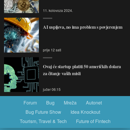
11. kolovoza 2024.
AI uspijeva, no ima problem s povjerenjem
prije 12 sati
Ovaj će startup platiti 50 američkih dolara
za čitanje vaših misli
jučer 06:15
Forum
Bug
Mreža
Autonet
Bug Future Show
Idea Knockout
Tourism, Travel & Tech
Future of Fintech