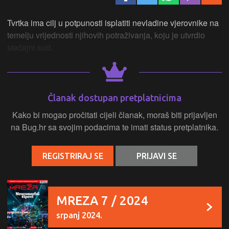
Tvrtka ima cilj u potpunosti isplatiti nevladine vjerovnike na
temelju vrijednosti njihovih potraživanja, koju je utvrdio
stečajni sud.
Članak dostupan pretplatnicima
Kako bi mogao pročitati cijeli članak, moraš biti prijavljen
na Bug.hr sa svojim podacima te imati status pretplatnika.
REGISTRIRAJ SE
PRIJAVI SE
MREZA 7 / 2024
srpanj 2024.