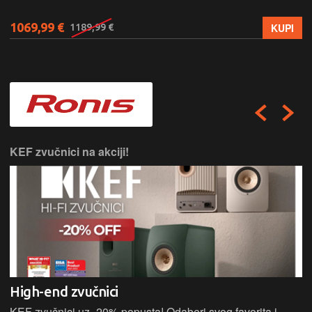
1069,99 €
KUPI
1189,99 €
KEF zvučnici na akciji!
High-end zvučnici
KEF zvučnici uz -20% popusta! Odaberi svog favorita i