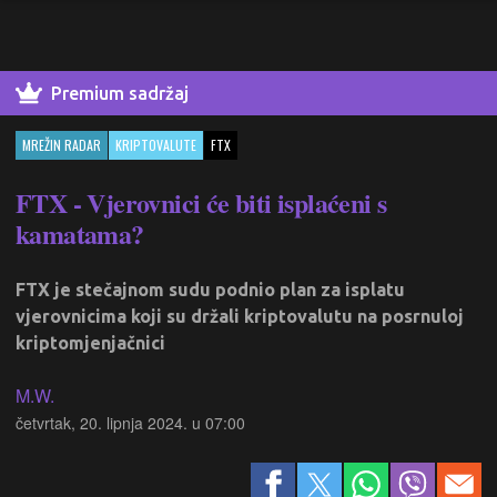
Premium sadržaj
MREŽIN RADAR
KRIPTOVALUTE
FTX
FTX - Vjerovnici će biti isplaćeni s
kamatama?
FTX je stečajnom sudu podnio plan za isplatu
vjerovnicima koji su držali kriptovalutu na posrnuloj
kriptomjenjačnici
M.W.
četvrtak, 20. lipnja 2024. u 07:00