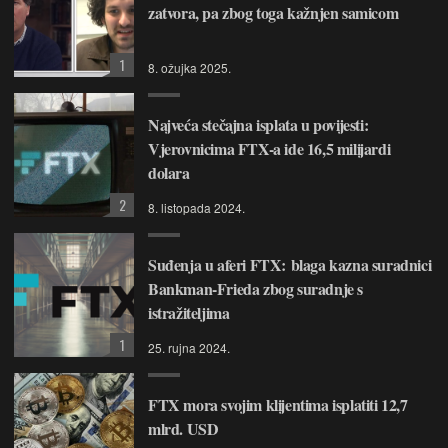
zatvora, pa zbog toga kažnjen samicom
1
8. ožujka 2025.
Najveća stečajna isplata u povijesti:
Vjerovnicima FTX-a ide 16,5 milijardi
dolara
2
8. listopada 2024.
Suđenja u aferi FTX: blaga kazna suradnici
Bankman-Frieda zbog suradnje s
istražiteljima
1
25. rujna 2024.
FTX mora svojim klijentima isplatiti 12,7
mlrd. USD