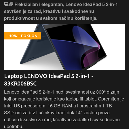
💻🌈 Fleksibilan i elegantan, Lenovo IdeaPad 5 2‑in‑1
savršen je za rad, kreativu i svakodnevnu
produktivnost u svakom načinu korištenja.
-10% + POKLON
Laptop LENOVO IdeaPad 5 2-in-1 -
83KR006BSC
Lenovo IdeaPad 5 2‑in‑1 nudi svestranost uz 360° dizajn
koji omogućuje korištenje kao laptop ili tablet. Opremljen je
Intel U5 procesorom, 16 GB RAM-a i prostranim 1 TB
SSD‑om za brz i učinkovit rad, dok 14" zaslon pruža
odlično iskustvo za rad, kreativne zadatke i svakodnevnu
upotrebu.