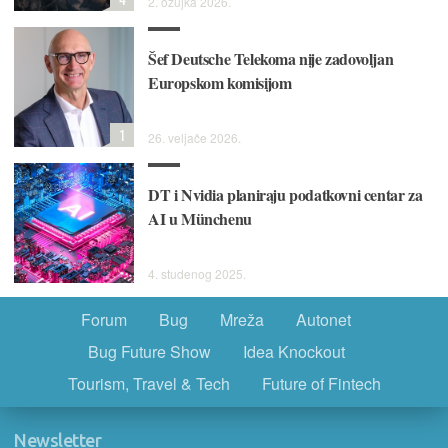
2. ožujka 2026.
Šef Deutsche Telekoma nije zadovoljan
Europskom komisijom
1
26. veljače 2026.
DT i Nvidia planiraju podatkovni centar za
AI u Münchenu
4. studenog 2025.
Forum
Bug
Mreža
Autonet
Bug Future Show
Idea Knockout
Tourism, Travel & Tech
Future of Fintech
Newsletter