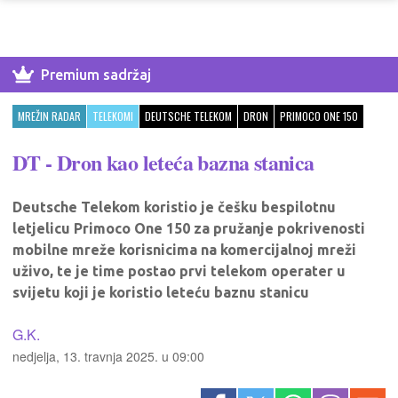
Premium sadržaj
MREŽIN RADAR
TELEKOMI
DEUTSCHE TELEKOM
DRON
PRIMOCO ONE 150
DT - Dron kao leteća bazna stanica
Deutsche Telekom koristio je češku bespilotnu
letjelicu Primoco One 150 za pružanje pokrivenosti
mobilne mreže korisnicima na komercijalnoj mreži
uživo, te je time postao prvi telekom operater u
svijetu koji je koristio leteću baznu stanicu
G.K.
nedjelja, 13. travnja 2025. u 09:00