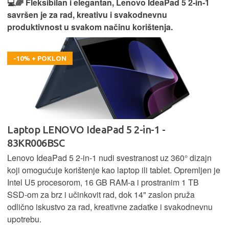
💻🌈 Fleksibilan i elegantan, Lenovo IdeaPad 5 2‑in‑1
savršen je za rad, kreativu i svakodnevnu
produktivnost u svakom načinu korištenja.
-10% + POKLON
Laptop LENOVO IdeaPad 5 2-in-1 -
83KR006BSC
Lenovo IdeaPad 5 2‑in‑1 nudi svestranost uz 360° dizajn
koji omogućuje korištenje kao laptop ili tablet. Opremljen je
Intel U5 procesorom, 16 GB RAM-a i prostranim 1 TB
SSD‑om za brz i učinkovit rad, dok 14" zaslon pruža
odlično iskustvo za rad, kreativne zadatke i svakodnevnu
upotrebu.