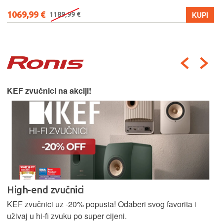
1069,99 €
KUPI
1189,99 €
KEF zvučnici na akciji!
High-end zvučnici
KEF zvučnici uz -20% popusta! Odaberi svog favorita i
uživaj u hi-fi zvuku po super cijeni.