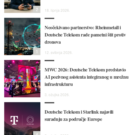
2
18. lipnja 2026.
Neočekivano partnerstvo: Rheinmetall i
Deutsche Telekom rade pametni štit protiv
dronova
1
12. svibnja 2026.
MWC 2026: Deutsche Telekom predstavio
AI pozivnog asistenta integiranog u mrežnu
infrastrukturu
3. ožujka 2026.
Deutsche Telekom i Starlink najavili
suradnju za područje Europe
4