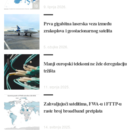
10
9. lipnja 2026.
Prva gigabitna laserska veza između
zrakoplova i geostacionarnog satelita
5. ožujka 2026.
Manji europski telekomi ne žele deregulaciju
tržišta
11. srpnja 2025.
Zahvaljujući satelitima, FWA-u i FTTP-u
raste broj broadband pretplata
14. svibnja 2025.