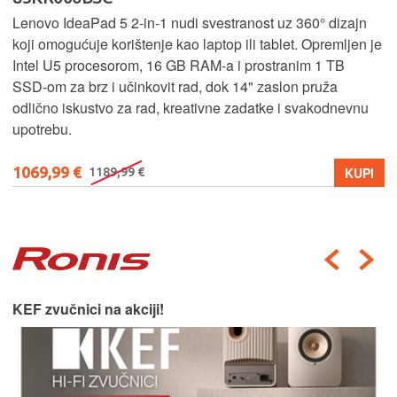
Lenovo IdeaPad 5 2‑in‑1 nudi svestranost uz 360° dizajn
koji omogućuje korištenje kao laptop ili tablet. Opremljen je
Intel U5 procesorom, 16 GB RAM-a i prostranim 1 TB
SSD‑om za brz i učinkovit rad, dok 14" zaslon pruža
odlično iskustvo za rad, kreativne zadatke i svakodnevnu
upotrebu.
1069,99 €
KUPI
1189,99 €
KEF zvučnici na akciji!