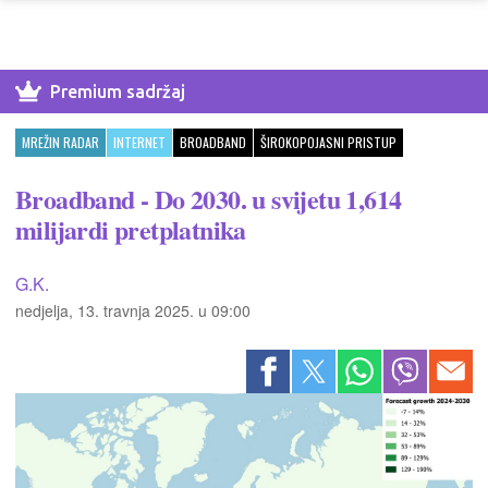
Premium sadržaj
MREŽIN RADAR
INTERNET
BROADBAND
ŠIROKOPOJASNI PRISTUP
Broadband - Do 2030. u svijetu 1,614
milijardi pretplatnika
G.K.
nedjelja, 13. travnja 2025. u 09:00