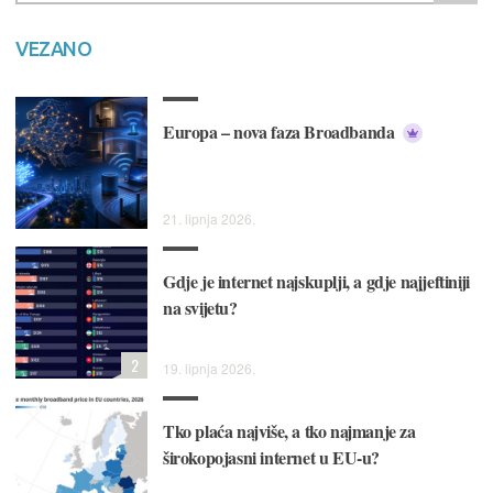
VEZANO
Europa – nova faza Broadbanda
21. lipnja 2026.
Gdje je internet najskuplji, a gdje najjeftiniji
na svijetu?
2
19. lipnja 2026.
Tko plaća najviše, a tko najmanje za
širokopojasni internet u EU-u?