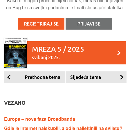
Kako bi mogao pročitati cijeli članak, moraš biti prijavljen
na Bug.hr sa svojim podacima te imati status pretplatnika.
REGISTRIRAJ SE
PRIJAVI SE
MREZA 5 / 2025
svibanj 2025.
Prethodna tema
Sljedeća tema
VEZANO
Europa – nova faza Broadbanda
Gdje je internet najskuplji, a gdje najjeftiniji na svijetu?