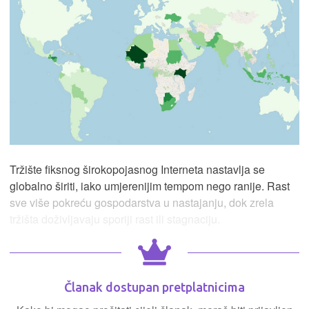
Tržište fiksnog širokopojasnog Interneta nastavlja se
globalno širiti, iako umjerenijim tempom nego ranije. Rast
sve više pokreću gospodarstva u nastajanju, dok zrela
tržišta doživljavaju sporiji rast ili stagnaciju.
Članak dostupan pretplatnicima