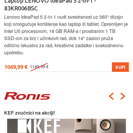
Laptop LENOVO IdeaPad 5 2-in-1 -
83KR006BSC
Lenovo IdeaPad 5 2‑in‑1 nudi svestranost uz 360° dizajn
koji omogućuje korištenje kao laptop ili tablet. Opremljen je
Intel U5 procesorom, 16 GB RAM-a i prostranim 1 TB
SSD‑om za brz i učinkovit rad, dok 14" zaslon pruža
odlično iskustvo za rad, kreativne zadatke i svakodnevnu
upotrebu.
1069,99 €
KUPI
1189,99 €
KEF zvučnici na akciji!