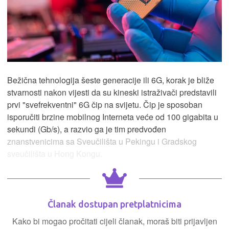
Bežična tehnologija šeste generacije ili 6G, korak je bliže
stvarnosti nakon vijesti da su kineski istraživači predstavili
prvi "svefrekventni" 6G čip na svijetu. Čip je sposoban
isporučiti brzine mobilnog Interneta veće od 100 gigabita u
sekundi (Gb/s), a razvio ga je tim predvođen
znanstvenicima sa Sveučilišta u Pekingu i Gradskog
sveučilišta u Hong Kongu.
Članak dostupan pretplatnicima
Kako bi mogao pročitati cijeli članak, moraš biti prijavljen