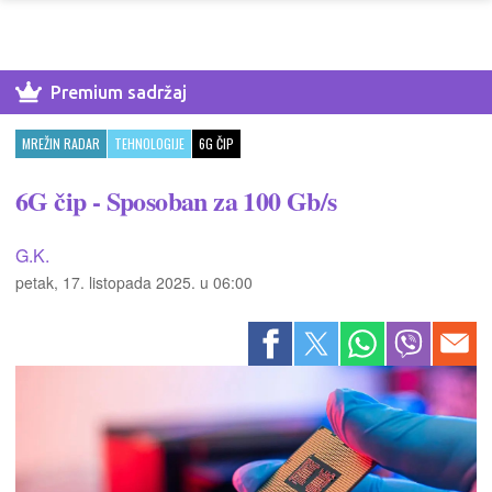
Premium sadržaj
MREŽIN RADAR
TEHNOLOGIJE
6G ČIP
6G čip - Sposoban za 100 Gb/s
G.K.
petak, 17. listopada 2025. u 06:00