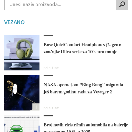
VEZANO
Bose QuietComfort Headphones (2. gen):
značajke Ultra serije za 100 eura manje
prije 1 sat
NASA operacijom "Bing Bang" osigurala
još barem godinu rada za Voyager 2
1
prije 1 sat
Broj novih električnih automobila na baterije
porastao za 30 % u 2025.