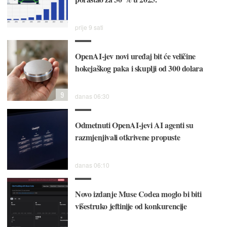
prije 9 sati
OpenAI-jev novi uređaj bit će veličine
hokejaškog paka i skuplji od 300 dolara
9
danas 06:30
Odmetnuti OpenAI-jevi AI agenti su
razmjenjivali otkrivene propuste
danas 06:10
Novo izdanje Muse Codea moglo bi biti
višestruko jeftinije od konkurencije