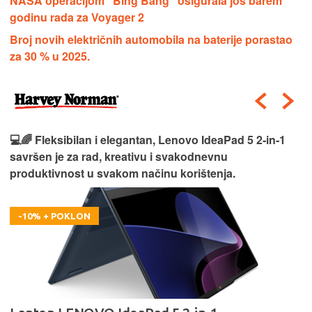
NASA operacijom "Bing Bang" osigurala još barem
godinu rada za Voyager 2
Broj novih električnih automobila na baterije porastao
za 30 % u 2025.
💻🌈 Fleksibilan i elegantan, Lenovo IdeaPad 5 2‑in‑1
savršen je za rad, kreativu i svakodnevnu
produktivnost u svakom načinu korištenja.
-10% + POKLON