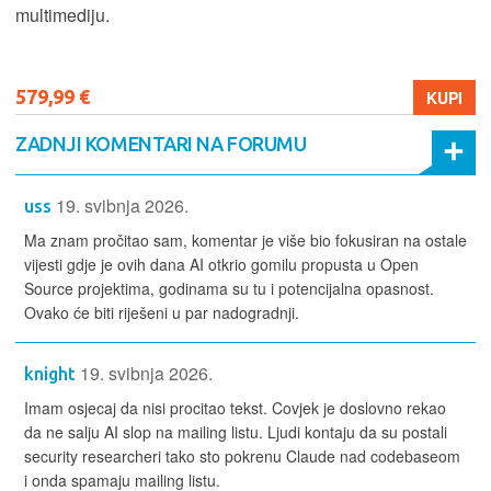
multimediju.
579,99 €
KUPI
ZADNJI KOMENTARI NA FORUMU
19. svibnja 2026.
uss
Ma znam pročitao sam, komentar je više bio fokusiran na ostale
vijesti gdje je ovih dana AI otkrio gomilu propusta u Open
Source projektima, godinama su tu i potencijalna opasnost.
Ovako će biti riješeni u par nadogradnji.
19. svibnja 2026.
knight
Imam osjecaj da nisi procitao tekst. Covjek je doslovno rekao
da ne salju AI slop na mailing listu. Ljudi kontaju da su postali
security researcheri tako sto pokrenu Claude nad codebaseom
i onda spamaju mailing listu.