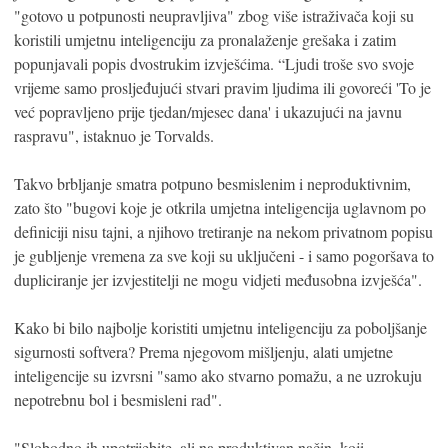
"gotovo u potpunosti neupravljiva" zbog više istraživača koji su
koristili umjetnu inteligenciju za pronalaženje grešaka i zatim
popunjavali popis dvostrukim izvješćima. “Ljudi troše svo svoje
vrijeme samo prosljeđujući stvari pravim ljudima ili govoreći 'To je
već popravljeno prije tjedan/mjesec dana' i ukazujući na javnu
raspravu", istaknuo je Torvalds.
Takvo brbljanje smatra potpuno besmislenim i neproduktivnim,
zato što "bugovi koje je otkrila umjetna inteligencija uglavnom po
definiciji nisu tajni, a njihovo tretiranje na nekom privatnom popisu
je gubljenje vremena za sve koji su uključeni - i samo pogoršava to
dupliciranje jer izvjestitelji ne mogu vidjeti međusobna izvješća".
Kako bi bilo najbolje koristiti umjetnu inteligenciju za poboljšanje
sigurnosti softvera? Prema njegovom mišljenju, alati umjetne
inteligencije su izvrsni "samo ako stvarno pomažu, a ne uzrokuju
nepotrebnu bol i besmisleni rad".
"Slobodno ih upotrijebite, ali na produktivan način, koji