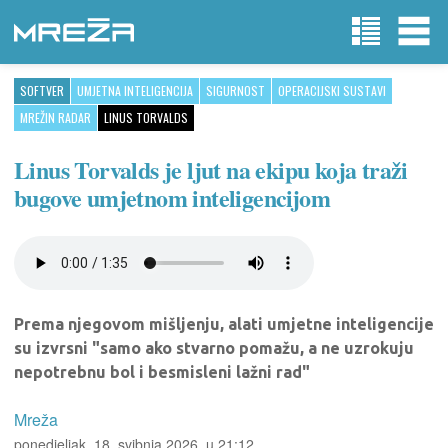
SOFTVER
UMJETNA INTELIGENCIJA
SIGURNOST
OPERACIJSKI SUSTAVI
MREŽIN RADAR
LINUS TORVALDS
Linus Torvalds je ljut na ekipu koja traži
bugove umjetnom inteligencijom
Prema njegovom mišljenju, alati umjetne inteligencije
su izvrsni "samo ako stvarno pomažu, a ne uzrokuju
nepotrebnu bol i besmisleni lažni rad"
Mreža
ponedjeljak, 18. svibnja 2026. u 21:12