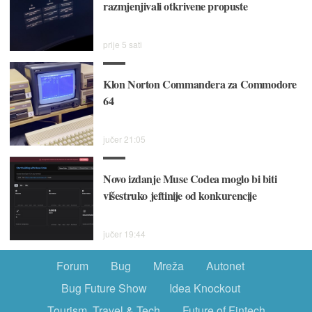
razmjenjivali otkrivene propuste
prije 5 sati
Klon Norton Commandera za Commodore
64
jučer 21:05
Novo izdanje Muse Codea moglo bi biti
višestruko jeftinije od konkurencije
jučer 19:44
Forum
Bug
Mreža
Autonet
Bug Future Show
Idea Knockout
Tourism, Travel & Tech
Future of Fintech