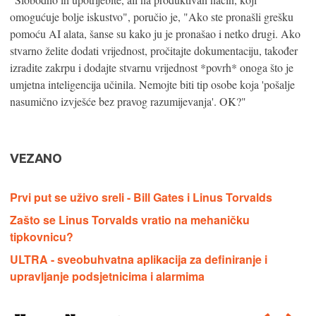
omogućuje bolje iskustvo", poručio je, "Ako ste pronašli grešku
pomoću AI alata, šanse su kako ju je pronašao i netko drugi. Ako
stvarno želite dodati vrijednost, pročitajte dokumentaciju, također
izradite zakrpu i dodajte stvarnu vrijednost *povrh* onoga što je
umjetna inteligencija učinila. Nemojte biti tip osobe koja 'pošalje
nasumično izvješće bez pravog razumijevanja'. OK?"
VEZANO
Prvi put se uživo sreli - Bill Gates i Linus Torvalds
Zašto se Linus Torvalds vratio na mehaničku
tipkovnicu?
ULTRA - sveobuhvatna aplikacija za definiranje i
upravljanje podsjetnicima i alarmima