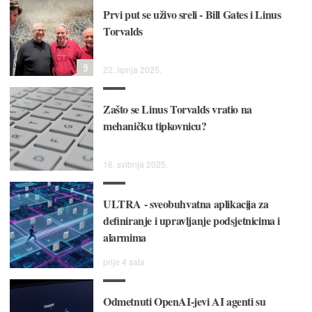
Prvi put se uživo sreli - Bill Gates i Linus
Torvalds
9
22. lipnja 2025.
Zašto se Linus Torvalds vratio na
mehaničku tipkovnicu?
16. svibnja 2025.
ULTRA - sveobuhvatna aplikacija za
definiranje i upravljanje podsjetnicima i
alarmima
prije 4 sata
Odmetnuti OpenAI-jevi AI agenti su