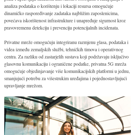
analiza podataka o korištenju i lokaciji resursa omogućuje
dinamičko raspoređivanje zadataka najbližim zaposlenicima,
povećava iskorištenost infrastrukture i unapređuje sigurnost kroz
pravovremenu detekciju i prevenciju potencijalnih incidenata.
Privatne mreže omogućuju integriranu razmjenu glasa, podataka i
videa između zemaljskih službi, tehničkih timova i operativnog
centra. Za razliku od zastarjelih sustava koji podržavaju isključivo
glasovnu komunikaciju i ograničene podatke, privatna 5G mreža
omogućuje objedinjavanje više komunikacijskih platformi u jednu,
smanjujući potrebu za višestrukim uređajima i pojednostavljujući
upravljanje mrežom.