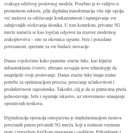
svakoga održivog poslovnog modela. Posebno je to vidljivo u
prometnom sektoru, gdje digitalna transformacija više nije opcija,
već nužnost za održavanje konkurentnosti i ispunjavanje sve
zahtjevnijih očekivanja dionika. U tom kontekstu, privatne 5G
mreže nameću se kao logičan odgovor na izazove modernog
zrakoplovstva – one su okosnica sigurne, brze i pouzdane
povezanosti, spremne za sve buduće inovacije.
Danas svjedočimo kako pametne zračne luke, kao ključni
infrastrukturni čvorovi, ubrzano usvajaju nove tehnologije da
unaprijede svoje poslovanje. Danas zračne luke imaju realne
potrebe za optimizacijom procesa, povećanje učinkovitosti i
produktivnosti zaposlenika. Također, cilj je da se putnicima pruža
jednostavnije, brže i sigurnije iskustvo, uz istovremeno smanjenje
operativnih troškova.
Digitalizacija operacija omogućena je implementacijom sustava
povezanih putem privatnih 5G mreža, koji u realnom vremenu
prate i upravljaju fizičkom imovinom i osobljem. Prikupljanje i