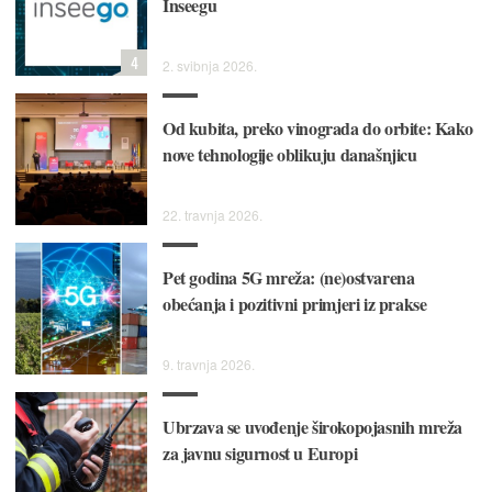
Inseegu
4
2. svibnja 2026.
Od kubita, preko vinograda do orbite: Kako
nove tehnologije oblikuju današnjicu
22. travnja 2026.
Pet godina 5G mreža: (ne)ostvarena
obećanja i pozitivni primjeri iz prakse
9. travnja 2026.
Ubrzava se uvođenje širokopojasnih mreža
za javnu sigurnost u Europi