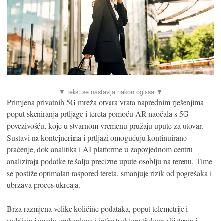
Primjena privatnih 5G mreža otvara vrata naprednim rješenjima
poput skeniranja prtljage i tereta pomoću AR naočala s 5G
povezivošću, koje u stvarnom vremenu pružaju upute za utovar.
Sustavi na kontejnerima i prtljazi omogućuju kontinuirano
praćenje, dok analitika i AI platforme u zapovjednom centru
analiziraju podatke te šalju precizne upute osoblju na terenu. Time
se postiže optimalan raspored tereta, smanjuje rizik od pogrešaka i
ubrzava proces ukrcaja.
Brza razmjena velike količine podataka, poput telemetrije i
sadržaja između zrakoplova i infrastrukture tijekom slijetanja i