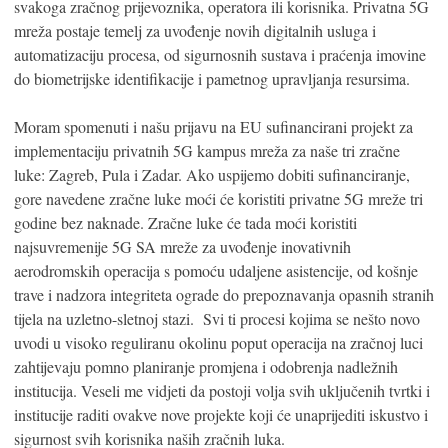
svakoga zračnog prijevoznika, operatora ili korisnika. Privatna 5G
mreža postaje temelj za uvođenje novih digitalnih usluga i
automatizaciju procesa, od sigurnosnih sustava i praćenja imovine
do biometrijske identifikacije i pametnog upravljanja resursima.
Moram spomenuti i našu prijavu na EU sufinancirani projekt za
implementaciju privatnih 5G kampus mreža za naše tri zračne
luke: Zagreb, Pula i Zadar. Ako uspijemo dobiti sufinanciranje,
gore navedene zračne luke moći će koristiti privatne 5G mreže tri
godine bez naknade. Zračne luke će tada moći koristiti
najsuvremenije 5G SA mreže za uvođenje inovativnih
aerodromskih operacija s pomoću udaljene asistencije, od košnje
trave i nadzora integriteta ograde do prepoznavanja opasnih stranih
tijela na uzletno-sletnoj stazi. Svi ti procesi kojima se nešto novo
uvodi u visoko reguliranu okolinu poput operacija na zračnoj luci
zahtijevaju pomno planiranje promjena i odobrenja nadležnih
institucija. Veseli me vidjeti da postoji volja svih uključenih tvrtki i
institucije raditi ovakve nove projekte koji će unaprijediti iskustvo i
sigurnost svih korisnika naših zračnih luka.