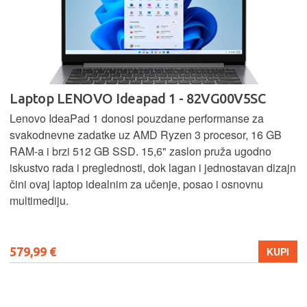
Laptop LENOVO Ideapad 1 - 82VG00V5SC
Lenovo IdeaPad 1 donosi pouzdane performanse za
svakodnevne zadatke uz AMD Ryzen 3 procesor, 16 GB
RAM-a i brzi 512 GB SSD. 15,6" zaslon pruža ugodno
iskustvo rada i preglednosti, dok lagan i jednostavan dizajn
čini ovaj laptop idealnim za učenje, posao i osnovnu
multimediju.
579,99 €
KUPI