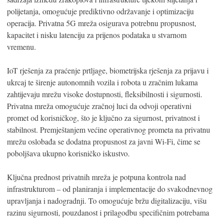
polijetanja, omogućuje prediktivno održavanje i optimizaciju
operacija. Privatna 5G mreža osigurava potrebnu propusnost,
kapacitet i nisku latenciju za prijenos podataka u stvarnom
vremenu.
IoT rješenja za praćenje prtljage, biometrijska rješenja za prijavu i
ukrcaj te širenje autonomnih vozila i robota u zračnim lukama
zahtijevaju mrežu visoke dostupnosti, fleksibilnosti i sigurnosti.
Privatna mreža omogućuje zračnoj luci da odvoji operativni
promet od korisničkog, što je ključno za sigurnost, privatnost i
stabilnost. Premještanjem većine operativnog prometa na privatnu
mrežu oslobađa se dodatna propusnost za javni Wi-Fi, čime se
poboljšava ukupno korisničko iskustvo.
Ključna prednost privatnih mreža je potpuna kontrola nad
infrastrukturom – od planiranja i implementacije do svakodnevnog
upravljanja i nadogradnji. To omogućuje bržu digitalizaciju, višu
razinu sigurnosti, pouzdanost i prilagodbu specifičnim potrebama