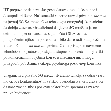
HT prepoznaje da hrvatsko gospodarstvo treba fleksibilnije i
dostupnije rješenje. Naš strateški smjer je razvoj privatnih
sliceova
na javnoj 5G SA mreži. Ova tehnologija omogućuje korisnicima
da dobiju zaseban, virtualizirani dio javne 5G mreže, s jasno
definiranim performansama, sigurnošću i SLA-ovima,
prilagođenim njihovim potrebama – bilo da se radi o dugoročnim,
kratkoročnim ili
ad hoc
zahtjevima. Ovim pristupom navedene
tehnološke mogućnosti postaju dostupne bitno većem broj tvrtki
po komercijalnim uvjetima koji se u značajnoj mjeri mogu
prilagoditi potrebama svakoga pojedinoga poslovnog korisnika.
Ulaganjem u privatne 5G mreže, stvaramo temelje za održiv rast,
inovacije i konkurentnost hrvatskog gospodarstva, osiguravajući
da naše zračne luke i poslovni sektor budu spremni za izazove i
prilike budućnosti.