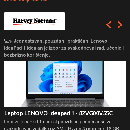
💻✨ Jednostavan, pouzdan i praktičan, Lenovo
IdeaPad 1 idealan je izbor za svakodnevni rad, učenje i
bezbrižno korištenje.
Laptop LENOVO Ideapad 1 - 82VG00V5SC
Lenovo IdeaPad 1 donosi pouzdane performanse za
svakodnevne zadatke uz AMD Ryzen 3 procesor, 16 GB