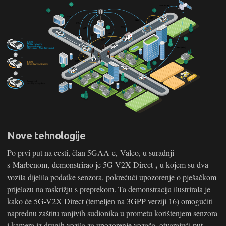
Nove tehnologije
Po prvi put na cesti, član 5GAA-e, Valeo, u suradnji
,
s Marbenom, demonstrirao je 5G-V2X Direct
u kojem su dva
vozila dijelila podatke senzora, pokrećući upozorenje o pješačkom
prijelazu na raskrižju s preprekom. Ta demonstracija ilustrirala je
kako će 5G-V2X Direct (temeljen na 3GPP verziji 16) omogućiti
naprednu zaštitu ranjivih sudionika u prometu korištenjem senzora
i kamera iz drugih vozila za upozorenje vozača, otvarajući put