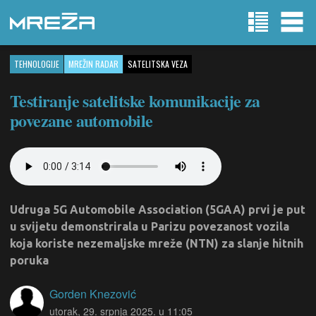
TEHNOLOGIJE
MREŽIN RADAR
SATELITSKA VEZA
Testiranje satelitske komunikacije za
povezane automobile
Udruga 5G Automobile Association (5GAA) prvi je put
u svijetu demonstrirala u Parizu povezanost vozila
koja koriste nezemaljske mreže (NTN) za slanje hitnih
poruka
Gorden Knezović
utorak, 29. srpnja 2025. u 11:05