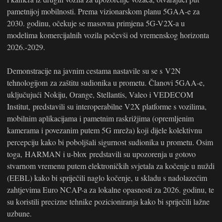
pametnijoj mobilnosti. Prema vizionarskom planu 5GAA-e za
2030. godinu, očekuje se masovna primjena 5G-V2X-a u
modelima komercijalnih vozila počevši od vremenskog horizonta
2026.-2029.
Demonstracije na javnim cestama nastavile su se s V2N
tehnologijom za zaštitu sudionika u prometu. Članovi 5GAA-e,
uključujući Nokiju, Orange, Stellantis, Valeo i VEDECOM
Institut, predstavili su interoperabilne V2X platforme s vozilima,
mobilnim aplikacijama i pametnim raskrižjima (opremljenim
kamerama i povezanim putem 5G mreža) koji dijele kolektivnu
percepciju kako bi poboljšali sigurnost sudionika u prometu. Osim
toga, HARMAN i u-blox predstavili su upozorenja u gotovo
stvarnom vremenu putem elektroničkih svjetala za kočenje u nuždi
(EEBL) kako bi spriječili naglo kočenje, u skladu s nadolazećim
zahtjevima Euro NCAP-a za lokalne opasnosti za 2026. godinu, te
su koristili precizne tehnike pozicioniranja kako bi spriječili lažne
uzbune.