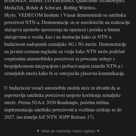
HARMAN, Jember, LG Electronics, Qualcomm Technologies,
MediaTek, Rohde & Schwarz, Rolling Wireless,
Skylo, VEDECOM Institute i Viasat demonstrirali su satelitsku
povezivost NTN-a. Demonstracije su se usredotočile na realizaciju
slučajeva upotrebe upozorenja na opasnost i poruka u hitnim
slučajevima u vozilu, kao i na ilustraciju kako će NTN u
budućnosti nadopuniti zemaljske 4G i 5G mreže. Demonstracije
na javnim cestama naglasile su viziju kako NTN može podržati
sveprisutnu automobilsku povezivost za povezane usluge s
besprijekornom integracijom i prebacivanjem između NTN-a i
zemaljskih mreža kako bi se omogućila glasovna komunikacija.
U budućnosti vozači automobila možda neće ni shvatiti da se
uspostavlja satelitska povezivost umjesto korištenja zemaljske
mreže. Prema 5GAA 2030 Roadmapu, početna tržišna
implementacija satelitske povezivosti u vozilima očekuje se do
2027. (na temelju IoT NTN 3GPP Release 17).