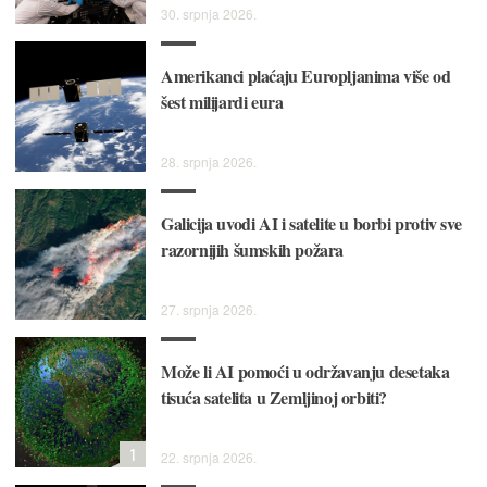
30. srpnja 2026.
Amerikanci plaćaju Europljanima više od
šest milijardi eura
28. srpnja 2026.
Galicija uvodi AI i satelite u borbi protiv sve
razornijih šumskih požara
27. srpnja 2026.
Može li AI pomoći u održavanju desetaka
tisuća satelita u Zemljinoj orbiti?
1
22. srpnja 2026.