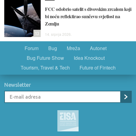
FCC odobrio satelit s divovskim zrcalom koji
bi noću reflektirao sunčevu svjetlost na
Zemlju
13
14. srpnja 2026.
Forum
Bug
Mreža
Autonet
Bug Future Show
Idea Knockout
Tourism, Travel & Tech
Future of Fintech
Newsletter