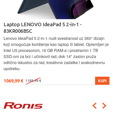
Laptop LENOVO IdeaPad 5 2-in-1 -
83KR006BSC
Lenovo IdeaPad 5 2‑in‑1 nudi svestranost uz 360° dizajn
koji omogućuje korištenje kao laptop ili tablet. Opremljen je
Intel U5 procesorom, 16 GB RAM-a i prostranim 1 TB
SSD‑om za brz i učinkovit rad, dok 14" zaslon pruža
odlično iskustvo za rad, kreativne zadatke i svakodnevnu
upotrebu.
1069,99 €
KUPI
1189,99 €