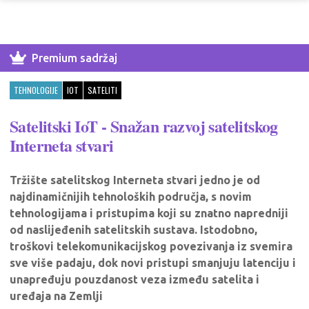
Premium sadržaj
TEHNOLOGIJE
IOT
SATELITI
Satelitski IoT - Snažan razvoj satelitskog
Interneta stvari
Tržište satelitskog Interneta stvari jedno je od
najdinamičnijih tehnoloških područja, s novim
tehnologijama i pristupima koji su znatno napredniji
od naslijeđenih satelitskih sustava. Istodobno,
troškovi telekomunikacijskog povezivanja iz svemira
sve više padaju, dok novi pristupi smanjuju latenciju i
unapređuju pouzdanost veza između satelita i
uređaja na Zemlji