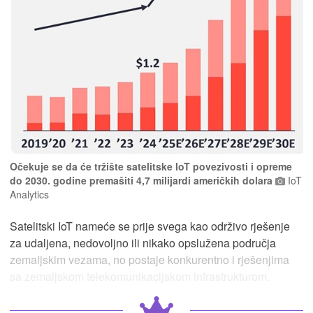
Očekuje se da će tržište satelitske IoT povezivosti i opreme
do 2030. godine premašiti 4,7 milijardi američkih dolara
IoT
Analytics
Satelitski IoT nameće se prije svega kao održivo rješenje
za udaljena, nedovoljno ili nikako opslužena područja
zemaljskim vezama, no postaje konkurentno i rješenjima
sa zemaljskom telekomunikacijskom infrastrukturom.