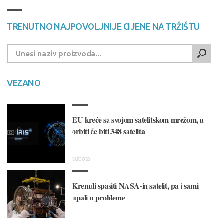
TRENUTNO NAJPOVOLJNIJE CIJENE NA TRŽIŠTU
VEZANO
EU kreće sa svojom satelitskom mrežom, u
orbiti će biti 348 satelita
subota
Krenuli spasiti NASA-in satelit, pa i sami
upali u probleme