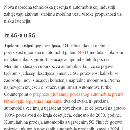
Nova napredna tehnološka rješenja u automobilskoj industriji
zahtijevaju aktivnu, stabilnu mobilnu vezu visoke propusnosti uz
nisku latenciju.
Iz 4G-a u 5G
Tijekom posljednjeg desetljeća, 4G je bila glavna mobilna
povezivost ugrađena u automobil putem
NAD
modula s fokusom
na telematiku, sigurnost i slučajeve upotrebe hitnih poziva.
Međutim, slučajevi uporabe za automobile koji će se pojaviti
tijekom sljedećeg desetljeća jamčit će 5G povezivost kako bi se
zadovoljili novi slučajevi korištenja napredne mobilnosti. Prema
najnovijem izvješću o istraživanju Smart Automotive tvrtke
Counterpoint o
prognozi globalnog povezanog automobila prema
tehnologiji, regijama i markama
, dva od svaka tri prodana
automobila već imaju ugrađenu povezivost i to će porasti na gotovo
100% povezivosti do kraja desetljeća, odnosno do 2030. godine.
Kumulativna prodaja automobila s ugrađenim 5G činit će gotovo
polovicu ukupnih povezanih automobila prodanih između 2024. i