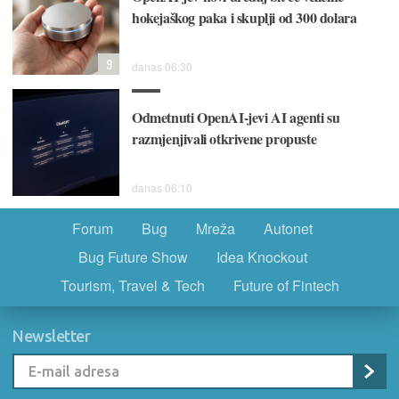
hokejaškog paka i skuplji od 300 dolara
9
danas 06:30
Odmetnuti OpenAI-jevi AI agenti su
razmjenjivali otkrivene propuste
danas 06:10
Forum
Bug
Mreža
Autonet
Bug Future Show
Idea Knockout
Tourism, Travel & Tech
Future of Fintech
Newsletter