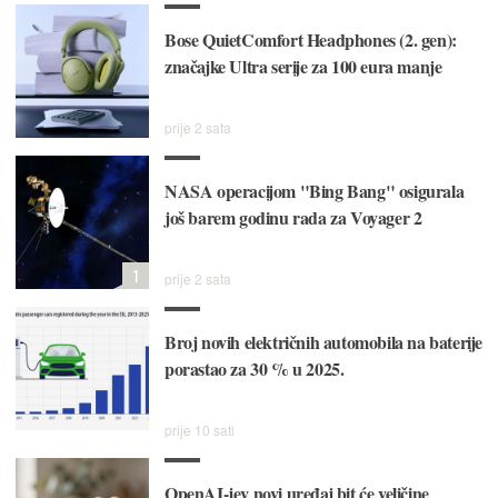
Bose QuietComfort Headphones (2. gen):
značajke Ultra serije za 100 eura manje
prije 2 sata
NASA operacijom "Bing Bang" osigurala
još barem godinu rada za Voyager 2
1
prije 2 sata
Broj novih električnih automobila na baterije
porastao za 30 % u 2025.
prije 10 sati
OpenAI-jev novi uređaj bit će veličine