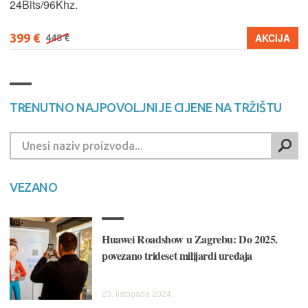
24Bits/96Khz.
399 €
AKCIJA
448 €
TRENUTNO NAJPOVOLJNIJE CIJENE NA TRŽIŠTU
VEZANO
Huawei Roadshow u Zagrebu: Do 2025.
povezano trideset milijardi uređaja
23. listopada 2024.