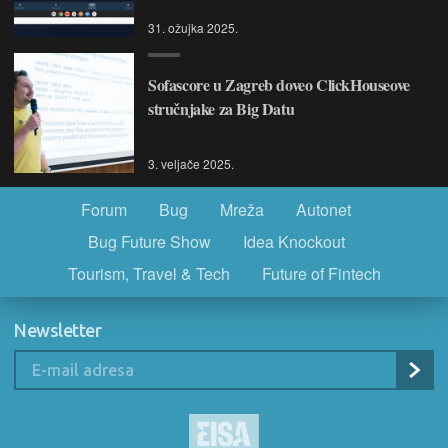
31. ožujka 2025.
Sofascore u Zagreb doveo ClickHouseove
stručnjake za Big Datu
3. veljače 2025.
Forum
Bug
Mreža
Autonet
Bug Future Show
Idea Knockout
Tourism, Travel & Tech
Future of Fintech
Newsletter