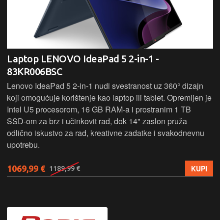
Laptop LENOVO IdeaPad 5 2-in-1 -
83KR006BSC
Lenovo IdeaPad 5 2‑in‑1 nudi svestranost uz 360° dizajn
koji omogućuje korištenje kao laptop ili tablet. Opremljen je
Intel U5 procesorom, 16 GB RAM-a i prostranim 1 TB
SSD‑om za brz i učinkovit rad, dok 14" zaslon pruža
odlično iskustvo za rad, kreativne zadatke i svakodnevnu
upotrebu.
1069,99 €
KUPI
1189,99 €