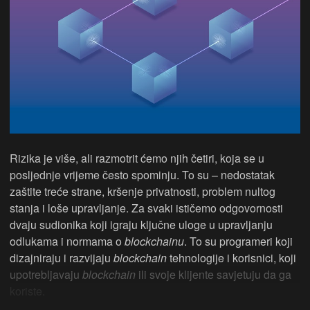
Rizika je više, ali razmotrit ćemo njih četiri, koja se u
posljednje vrijeme često spominju. To su – nedostatak
zaštite treće strane, kršenje privatnosti, problem nultog
stanja i loše upravljanje. Za svaki ističemo odgovornosti
dvaju sudionika koji igraju ključne uloge u upravljanju
odlukama i normama o
blockchainu
. To su programeri koji
dizajniraju i razvijaju
blockchain
tehnologije i korisnici, koji
upotrebljavaju
blockchain
ili svoje klijente savjetuju da ga
koriste.