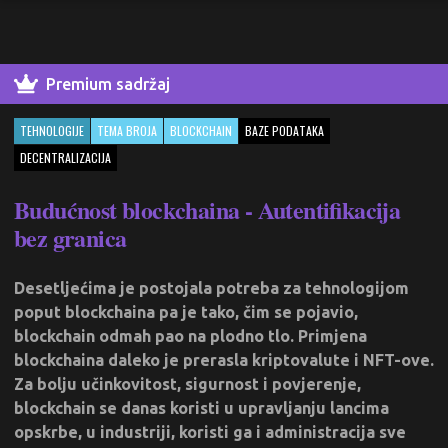
Premium sadržaj
TEHNOLOGIJE
TEMA BROJA
BLOCKCHAIN
BAZE PODATAKA
DECENTRALIZACIJA
Budućnost blockchaina - Autentifikacija
bez granica
Desetljećima je postojala potreba za tehnologijom
poput blockchaina pa je tako, čim se pojavio,
blockchain odmah pao na plodno tlo. Primjena
blockchaina daleko je prerasla kriptovalute i NFT-ove.
Za bolju učinkovitost, sigurnost i povjerenje,
blockchain se danas koristi u upravljanju lancima
opskrbe, u industriji, koristi ga i administracija sve