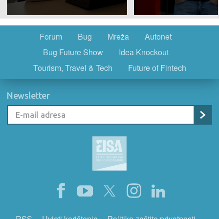
Forum
Bug
Mreža
Autonet
Bug Future Show
Idea Knockout
Tourism, Travel & Tech
Future of Fintech
Newsletter
RSS
Uvjeti korištenja
Politika zaštite privatnosti