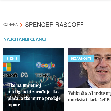
SPENCER RASCOFF
OZNAKA
NAJČITANIJI ČLANCI
BIZNIS
BIZARNOSTI
Tko na umjetnoj
inteligenciji zarađuje, tko
Veliki dio AI industri
plaća, a tko mirno prodaje
marksisti, kaže šef P
lopate