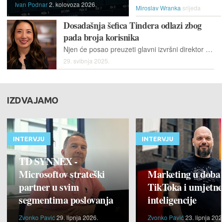
Ivan Podnar
2. kolovoza 2026.
Miroslav Wranka
srijeda
Dosadašnja šefica Tindera odlazi zbog
pada broja korisnika
Njen će posao preuzeti glavni izvršni direktor grupacije Match Spencer Rascoff, koji je na čelo te grupacije došao u veljači ove godine, kako bi pronašao rješenje za usporavanja angažmana korisnika.
29. svibnja 2025.
IZDVAJAMO
INTERVJU
INTERVJU
TD SYNNEX -
Microsoftov strateški
Marketing u doba
partner u svim
TikToka i umjetn
segmentima poslovanja
inteligencije
Zvonko Pavić
29. lipnja 2026.
Zvonko Pavić
23. lipnja 202