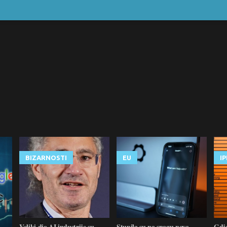
BIZARNOSTI
EU
I
Veliki dio AI industrije su
Stupila su na snagu nova
Gdje