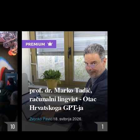
PREMIUM
a
prof. dr. Marko Tadić,
računalni lingvist - Otac
Hrvatskoga GPT-ja
Zvonko Pavić
18. svibnja 2026.
10
1