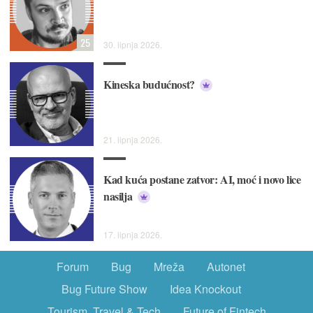
25
30. lipnja 2026.
Kineska budućnost?
21. lipnja 2026.
Kad kuća postane zatvor: AI, moć i novo lice
nasilja
17. lipnja 2026.
Forum
Bug
Mreža
Autonet
Bug Future Show
Idea Knockout
Tourism, Travel & Tech
Future of Fintech