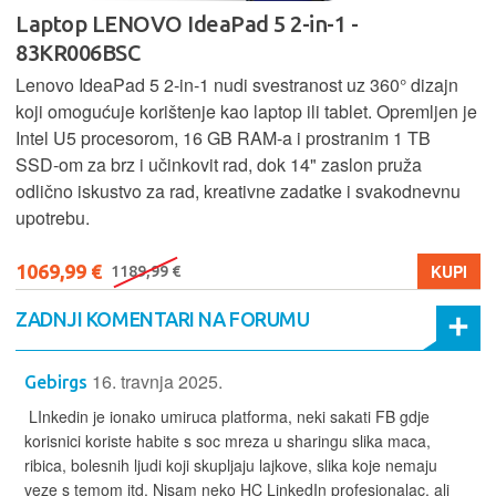
Laptop LENOVO IdeaPad 5 2-in-1 -
83KR006BSC
Lenovo IdeaPad 5 2‑in‑1 nudi svestranost uz 360° dizajn
koji omogućuje korištenje kao laptop ili tablet. Opremljen je
Intel U5 procesorom, 16 GB RAM-a i prostranim 1 TB
SSD‑om za brz i učinkovit rad, dok 14" zaslon pruža
odlično iskustvo za rad, kreativne zadatke i svakodnevnu
upotrebu.
1069,99 €
KUPI
1189,99 €
ZADNJI KOMENTARI NA FORUMU
16. travnja 2025.
Gebirgs
LInkedin je ionako umiruca platforma, neki sakati FB gdje
korisnici koriste habite s soc mreza u sharingu slika maca,
ribica, bolesnih ljudi koji skupljaju lajkove, slika koje nemaju
veze s temom itd. Nisam neko HC LinkedIn profesionalac, ali