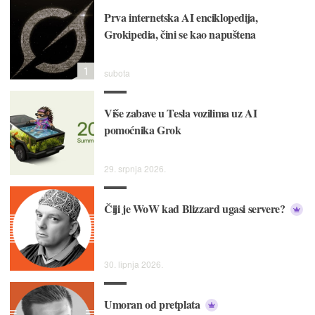
Prva internetska AI enciklopedija,
Grokipedia, čini se kao napuštena
1
subota
Više zabave u Tesla vozilima uz AI
pomoćnika Grok
29. srpnja 2026.
Čiji je WoW kad Blizzard ugasi servere?
30. lipnja 2026.
Umoran od pretplata