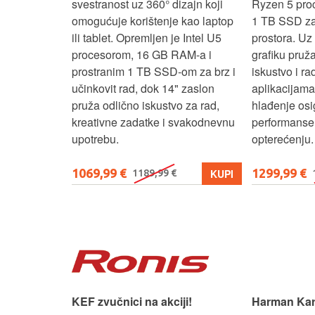
RAM-a i 1 TB
svestranost uz 360° dizajn koji
Ryzen 5 pro
 rad, uz 14"
omogućuje korištenje kao laptop
1 TB SSD za 
u‑1 dizajn
ili tablet. Opremljen je Intel U5
prostora. U
enje kao
procesorom, 16 GB RAM-a i
grafiku pruž
aksimalnu
prostranim 1 TB SSD‑om za brz i
iskustvo i r
ost.
učinkovit rad, dok 14" zaslon
aplikacijama
pruža odlično iskustvo za rad,
hlađenje osi
kreativne zadatke i svakodnevnu
performanse 
upotrebu.
opterećenju.
1069,99 €
1299,99 €
KUPI
KUPI
1189,99 €
 slušaonicu.
KEF zvučnici na akciji!
Harman Kar