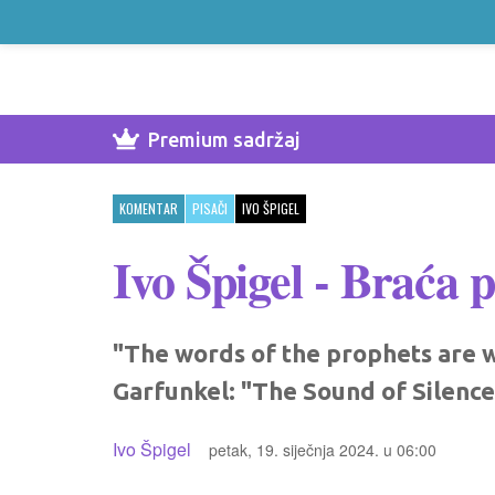
Premium sadržaj
KOMENTAR
PISAČI
IVO ŠPIGEL
Ivo Špigel - Braća
"The words of the prophets are w
Garfunkel: "The Sound of Silence
Ivo Špigel
petak, 19. siječnja 2024. u 06:00