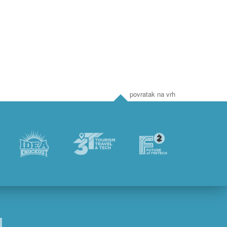
9 €
1.979 €
AKCIJA
AKCI
448 €
2.999 €
povratak na vrh