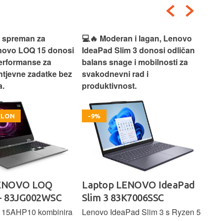
i spreman za
💻🔥 Moderan i lagan, Lenovo
💻✨
enovo LOQ 15 donosi
IdeaPad Slim 3 donosi odličan
pra
erformanse za
balans snage i mobilnosti za
ide
htjevne zadatke bez
svakodnevni rad i
rad
.
produktivnost.
kor
OKLON
-9%
LENOVO LOQ
Laptop LENOVO IdeaPad
La
- 83JG002WSC
Slim 3 83K7006SSC
1 
 15AHP10 kombinira
Lenovo IdeaPad Slim 3 s Ryzen 5
Len