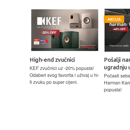
AKCIJA
High-end zvučnici
Pošalji na
ugradnju 
našoj Hi-Fi
KEF zvučnici uz -20% popusta!
ajam i
Odaberi svog favorita i uživaj u hi-
Počasti sebe
tijih
fi zvuku po super cijeni.
Harman Kar
ova.
popusta!