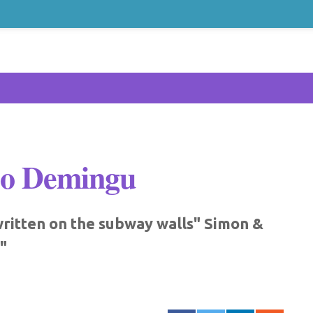
 po Demingu
ritten on the subway walls" Simon &
"