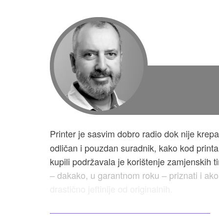
Printer je sasvim dobro radio dok nije krep
odličan i pouzdan suradnik, kako kod printa
kupili podržavala je korištenje zamjenskih t
– dakako, u garantnom roku – priznati i ako
drastično jeftinije od originalnih.