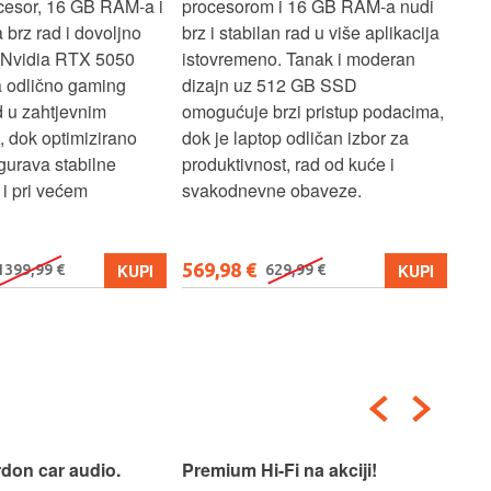
cesor, 16 GB RAM-a i
procesorom i 16 GB RAM-a nudi
pou
brz rad i dovoljno
brz i stabilan rad u više aplikacija
sva
z Nvidia RTX 5050
istovremeno. Tanak i moderan
Ryz
a odlično gaming
dizajn uz 512 GB SSD
brz
ad u zahtjevnim
omogućuje brzi pristup podacima,
pru
, dok optimizirano
dok je laptop odličan izbor za
pre
gurava stabilne
produktivnost, rad od kuće i
jed
i pri većem
svakodnevne obaveze.
lap
osn
569,98 €
579
KUPI
KUPI
1399,99 €
629,99 €
don car audio.
Premium Hi-Fi na akciji!
Pre