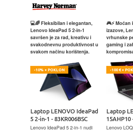
 – premium
💻🌈 Fleksibilan i elegantan,
🎮⚡ Moćan 
ija i
Lenovo IdeaPad 5 2‑in‑1
izazove, L
e za rad i
savršen je za rad, kreativu i
vrhunske p
omisa!
svakodnevnu produktivnost u
gaming i za
svakom načinu korištenja.
kompromisa
-10% + POKLON
-100 € + P
oga 9 -
Laptop LENOVO IdeaPad
Laptop 
5 2-in-1 - 83KR006BSC
15AHP10 
ažan Intel
Lenovo IdeaPad 5 2‑in‑1 nudi
Lenovo LOQ