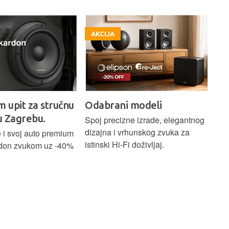
AKCIJA
A
m upit za stručnu
Odabrani modeli
H
u Zagrebu.
Ci
Spoj precizne izrade, elegantnog
dizajna i vrhunskog zvuka za
 i svoj auto premium
Bež
istinski Hi-Fi doživljaj.
don zvukom uz -40%
ind
Blu
Ass
sna
upa
Hom
str