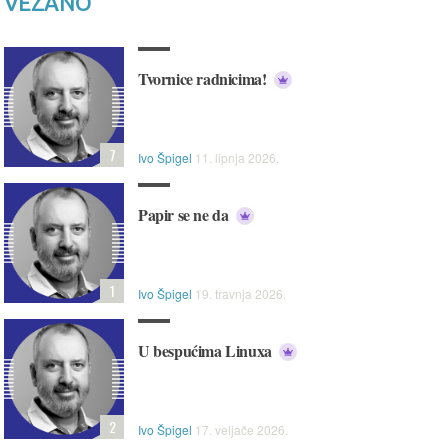
VEZANO
Tvornice radnicima!
7
Ivo Špigel
11. lipnja 2026.
Papir se ne da
1
Ivo Špigel
19. travnja 2026.
U bespućima Linuxa
2
Ivo Špigel
17. veljače 2026.