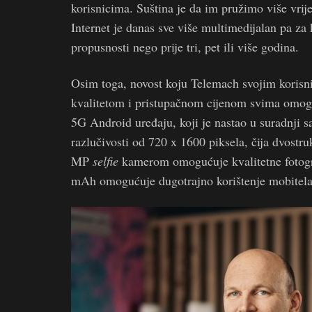
korisnicima. Suština je da im pružimo više vrij
Internet je danas sve više multimedijalan pa za k
propusnosti nego prije tri, pet ili više godina.
Osim toga, novost koju Telemach svojim korisni
kvalitetom i pristupačnom cijenom svima omogu
5G Android uređaju, koji je nastao u suradnji 
razlučivosti od 720 x 1600 piksela, čija dvost
MP
selfie
kamerom omogućuje kvalitetne fotogra
mAh omogućuje dugotrajno korištenje mobitela,