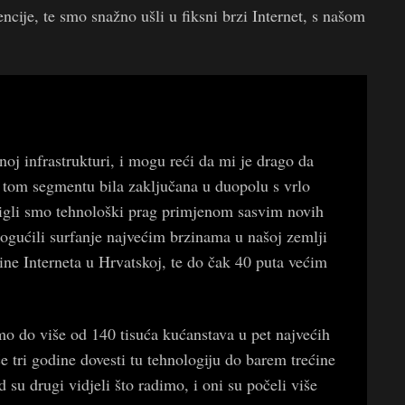
ncije, te smo snažno ušli u fiksni brzi Internet, s našom
oj infrastrukturi, i mogu reći da mi je drago da
u tom segmentu bila zaključana u duopolu s vrlo
digli smo tehnološki prag primjenom sasvim novih
mogućili surfanje najvećim brzinama u našoj zemlji
ine Interneta u Hrvatskoj, te do čak 40 puta većim
mo do više od 140 tisuća kućanstava u pet najvećih
e tri godine dovesti tu tehnologiju do barem trećine
 su drugi vidjeli što radimo, i oni su počeli više