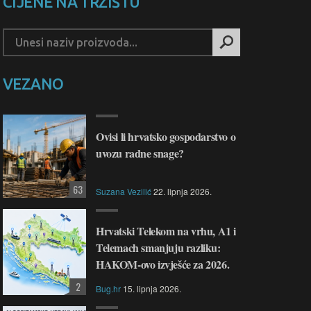
CIJENE NA TRŽIŠTU
VEZANO
Ovisi li hrvatsko gospodarstvo o
uvozu radne snage?
63
Suzana Vezilić
22. lipnja 2026.
Hrvatski Telekom na vrhu, A1 i
Telemach smanjuju razliku:
HAKOM-ovo izvješće za 2026.
2
Bug.hr
15. lipnja 2026.