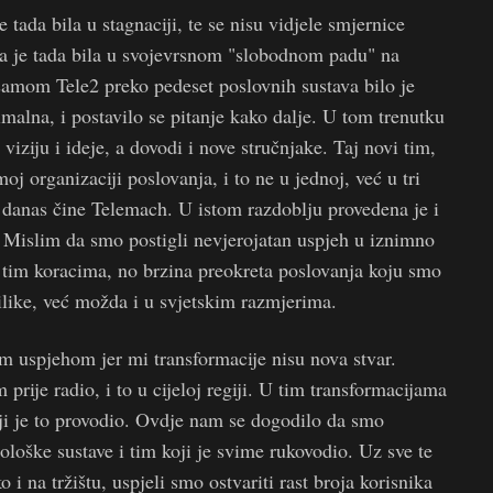
 tada bila u stagnaciji, te se nisu vidjele smjernice
ja je tada bila u svojevrsnom "slobodnom padu" na
u samom Tele2 preko pedeset poslovnih sustava bilo je
malna, i postavilo se pitanje kako dalje. U tom trenutku
ziju i ideje, a dovodi i nove stručnjake. Taj novi tim,
j organizaciji poslovanja, i to ne u jednoj, već u tri
 danas čine Telemach. U istom razdoblju provedena je i
. Mislim da smo postigli nevjerojatan uspjeh u iznimno
u tim koracima, no brzina preokreta poslovanja koju smo
rilike, već možda i u svjetskim razmjerima.
 uspjehom jer mi transformacije nisu nova stvar.
rije radio, i to u cijeloj regiji. U tim transformacijama
koji je to provodio. Ovdje nam se dogodilo da smo
ološke sustave i tim koji je svime rukovodio. Uz sve te
i na tržištu, uspjeli smo ostvariti rast broja korisnika