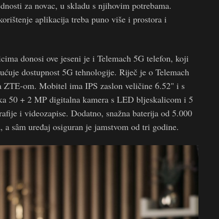
ednosti za novac, u skladu s njihovim potrebama.
orištenje aplikacija treba puno više i prostora i
cima donosi ove jeseni je i Telemach 5G telefon, koji
ćuje dostupnost 5G tehnologije. Riječ je o Telemach
sa ZTE-om. Mobitel ima IPS zaslon veličine 6.52" i s
ruka 50 + 2 MP digitalna kamera s LED bljeskalicom i 5
fije i videozapise. Dodatno, snažna baterija od 5.000
 a sâm uređaj osiguran je jamstvom od tri godine.