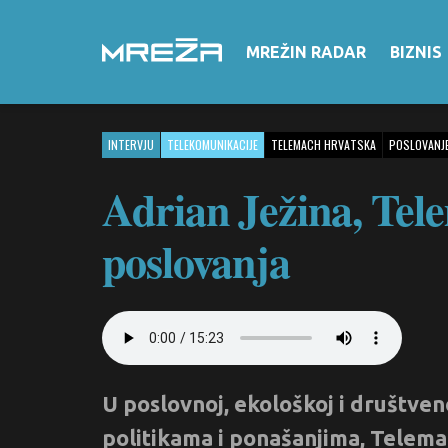
MREŽIN RADAR
BIZNIS
INTERVJU
TELEKOMUNIKACIJE
TELEMACH HRVATSKA
POSLOVANJ
Adrian Ježina, Tel
poslovanja
U poslovnoj, ekološkoj i društven
politikama i ponašanjima, Telemac