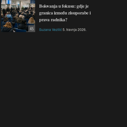
Bolovanja u fokusu: gdje je
granica između zlouporabe i
prava radnika?
45
Suzana Vezilić
5. travnja 2026.