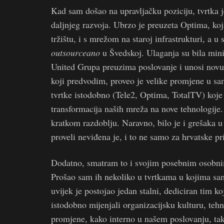
Kad sam došao na upravljačku poziciju, tvrtka je
daljnjeg razvoja. Ubrzo je preuzeta Optima, ko
tržištu, i s mrežom na staroj infrastrukturi, a 
outsourceano
u Švedskoj. Ulaganja su bila mini
United Grupa preuzima poslovanje i unosi novu vi
koji predvodim, proveo je velike promjene u samo
tvrtke istodobno (Tele2, Optima, TotalTV) koje
transformacija naših mreža na nove tehnologije
kratkom razdoblju. Naravno, bilo je i grešaka 
proveli neviđena je, i to ne samo za hrvatske p
Dodatno, smatram to i svojim posebnim osobnim
Prošao sam ih nekoliko u tvrtkama u kojima sam p
uvijek je postojao jedan stalni, dediciran tim 
istodobno mijenjali organizacijsku kulturu, tehn
promjene, kako interno u našem poslovanju, tako 