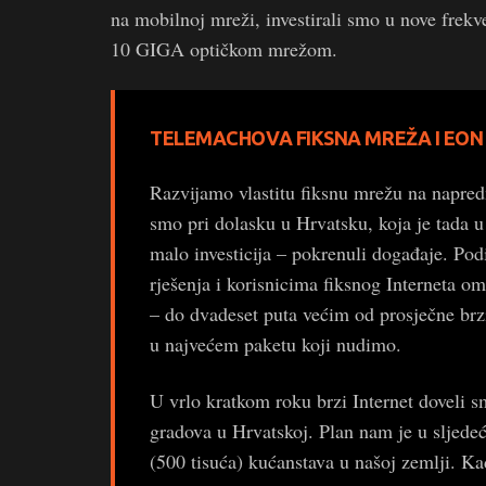
na mobilnoj mreži, investirali smo u nove frekve
10 GIGA optičkom mrežom.
TELEMACHOVA FIKSNA MREŽA I EON
Razvijamo vlastitu fiksnu mrežu na napredn
smo pri dolasku u Hrvatsku, koja je tada 
malo investicija – pokrenuli događaje. Po
rješenja i korisnicima fiksnog Interneta o
– do dvadeset puta većim od prosječne brz
u najvećem paketu koji nudimo.
U vrlo kratkom roku brzi Internet doveli s
gradova u Hrvatskoj. Plan nam je u sljedeć
(500 tisuća) kućanstava u našoj zemlji. Kad