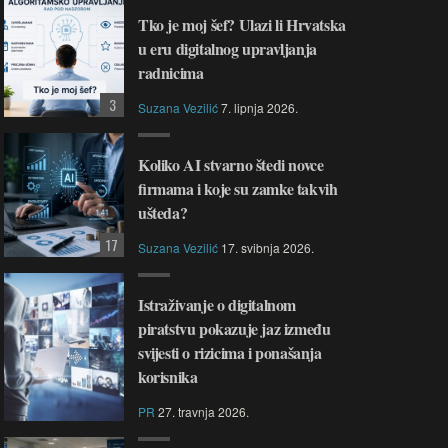
Tko je moj šef? Ulazi li Hrvatska
u eru digitalnog upravljanja
radnicima
3
Suzana Vezilić
7. lipnja 2026.
Koliko AI stvarno štedi novce
firmama i koje su zamke takvih
ušteda?
17
Suzana Vezilić
17. svibnja 2026.
Istraživanje o digitalnom
piratstvu pokazuje jaz između
svijesti o rizicima i ponašanja
korisnika
PR
27. travnja 2026.