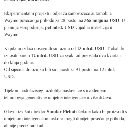
Eksperimentalni projekti i odjel za samovozeće automobile
365 milijuna USD
Waymo povećao je prihode za 28 posto, na
. U
pet mlrd. USD
planu je višegodišnja,
vrijedna investicija u
Waymo.
13 mlrd. USD
Kapitalni izdaci dosegnuli su razinu od
. Trebali bi
12 mlrd. USD
iznositi barem
za svaki od preostala dva kvartala
do kraja godine.
Od siječnja do ožujka bili su narasli za 91 posto, na 12 mlrd.
USD.
Tijekom nadolazećeg razdoblja nastavit će s uvođenjem
tehnologija generativne umjetne inteligencije u više država.
Sundar Pichai
Glavni izvršni direktor
očekuje kako bi proizvodi s
umjetnom inteligencijom uskoro mogli donijeti povećanje prihoda,
ali nije precizirao kad.