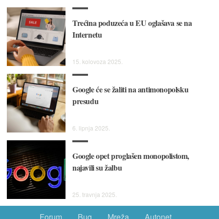
Trećina poduzeća u EU oglašava se na
Internetu
15. kolovoza 2025.
Google će se žaliti na antimonopolsku
presudu
6. lipnja 2025.
Google opet proglašen monopolistom,
najavili su žalbu
25. travnja 2025.
Forum
Bug
Mreža
Autonet