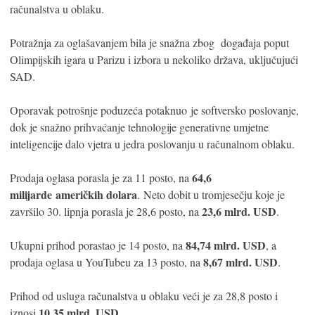
računalstva u oblaku.
Potražnja za oglašavanjem bila je snažna zbog događaja poput
Olimpijskih igara u Parizu i izbora u nekoliko država, uključujući
SAD.
Oporavak potrošnje poduzeća potaknuo je softversko poslovanje,
dok je snažno prihvaćanje tehnologije generativne umjetne
inteligencije dalo vjetra u jedra poslovanju u računalnom oblaku.
64,6
Prodaja oglasa porasla je za 11 posto, na
milijarde američkih dolara
. Neto dobit u tromjesečju koje je
23,6 mlrd. USD
završilo 30. lipnja porasla je 28,6 posto, na
.
84,74 mlrd. USD
Ukupni prihod porastao je 14 posto, na
, a
8,67 mlrd. USD
prodaja oglasa u YouTubeu za 13 posto, na
.
Prihod od usluga računalstva u oblaku veći je za 28,8 posto i
10,35 mlrd. USD
iznosi
.