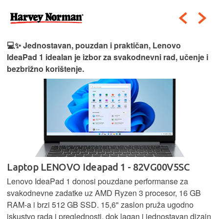
💻✨ Jednostavan, pouzdan i praktičan, Lenovo
IdeaPad 1 idealan je izbor za svakodnevni rad, učenje i
bezbrižno korištenje.
Laptop LENOVO Ideapad 1 - 82VG00V5SC
Lenovo IdeaPad 1 donosi pouzdane performanse za
svakodnevne zadatke uz AMD Ryzen 3 procesor, 16 GB
RAM-a i brzi 512 GB SSD. 15,6" zaslon pruža ugodno
iskustvo rada i preglednosti, dok lagan i jednostavan dizajn