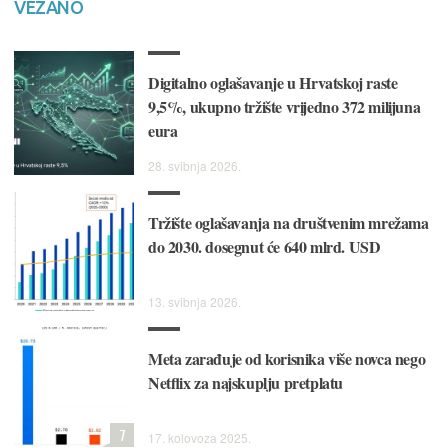
VEZANO
Digitalno oglašavanje u Hrvatskoj raste
9,5%, ukupno tržište vrijedno 372 milijuna
eura
28. svibnja 2026.
Tržište oglašavanja na društvenim mrežama
do 2030. dosegnut će 640 mlrd. USD
13. svibnja 2026.
Meta zarađuje od korisnika više novca nego
Netflix za najskuplju pretplatu
7
17. kolovoza 2025.