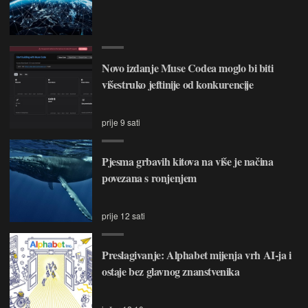
Novo izdanje Muse Codea moglo bi biti
višestruko jeftinije od konkurencije
prije 9 sati
Pjesma grbavih kitova na više je načina
povezana s ronjenjem
prije 12 sati
Preslagivanje: Alphabet mijenja vrh AI-ja i
ostaje bez glavnog znanstvenika