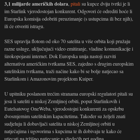
3,1 milijarde američkih dolara
,
pitali
su kupce dviju tvrtki je li
im Starlink vjerodostojan konkurent. Odgovori će odrediti hoće li
Europska komisija odobriti preuzimanje (s ustupcima ili bez njih),
ili će otvoriti istragu.
SES upravlja flotom od oko 70 satelita u više orbita koji pružaju
razne usluge, uključujući video emitiranje, vladine komunikacije i
širokopojasni internet. Dok Europska unija nastoji razviti
alternativu američkim tvrtkama SES, zajedno s drugim europskim
satelitskim tvrtkama, traži načine kako bi se bolje natjecao sa
Starlinkom i Amazonovim projektom Kuiper.
U upitniku poslanom trećim stranama europski regulatori pitali su
jesu li sateliti u niskoj Zemljinoj orbiti, poput Starlinkovih i
Eutelsatovog OneWeba, vjerodostojni konkurenti za opskrbu
dvosmjernim satelitskim kapacitetima. Također su željeli znati
sudjeluju li dobavljači satelita u niskoj Zemljinoj orbiti u
natječajima i ugovorima s kupcima te ih dobivaju te kako će
utjecati na tržišno natjecanje u sljedećih pet godina.