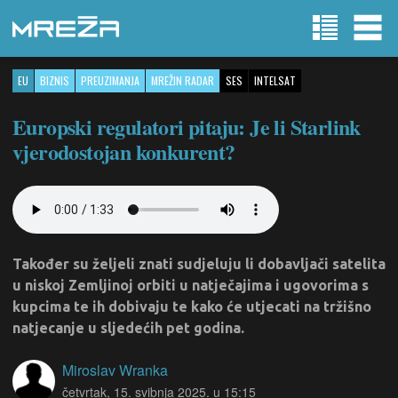
EU
BIZNIS
PREUZIMANJA
MREŽIN RADAR
SES
INTELSAT
Europski regulatori pitaju: Je li Starlink
vjerodostojan konkurent?
Također su željeli znati sudjeluju li dobavljači satelita
u niskoj Zemljinoj orbiti u natječajima i ugovorima s
kupcima te ih dobivaju te kako će utjecati na tržišno
natjecanje u sljedećih pet godina.
Miroslav Wranka
četvrtak, 15. svibnja 2025. u 15:15