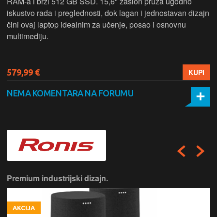
RAM-a i brzi 512 GB SSD. 15,6" zaslon pruža ugodno
iskustvo rada i preglednosti, dok lagan i jednostavan dizajn
čini ovaj laptop idealnim za učenje, posao i osnovnu
multimediju.
579,99 €
KUPI
NEMA KOMENTARA NA FORUMU
Premium industrijski dizajn.
AKCIJA