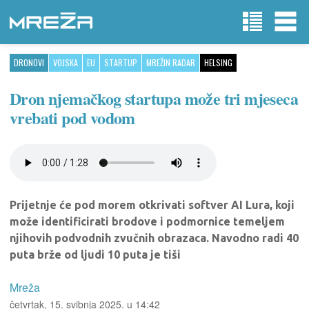
DRONOVI
VOJSKA
EU
STARTUP
MREŽIN RADAR
HELSING
Dron njemačkog startupa može tri mjeseca
vrebati pod vodom
Prijetnje će pod morem otkrivati softver AI Lura, koji
može identificirati brodove i podmornice temeljem
njihovih podvodnih zvučnih obrazaca. Navodno radi 40
puta brže od ljudi 10 puta je tiši
Mreža
četvrtak, 15. svibnja 2025. u 14:42