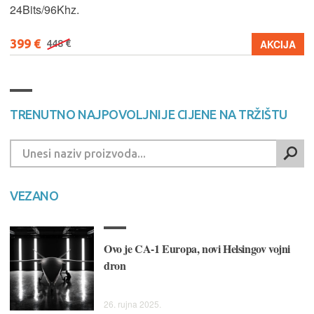
24Bits/96Khz.
399 €
AKCIJA
448 €
TRENUTNO NAJPOVOLJNIJE CIJENE NA TRŽIŠTU
VEZANO
Ovo je CA-1 Europa, novi Helsingov vojni
dron
26. rujna 2025.