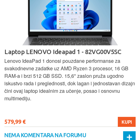
Laptop LENOVO Ideapad 1 - 82VG00V5SC
Lenovo IdeaPad 1 donosi pouzdane performanse za
svakodnevne zadatke uz AMD Ryzen 3 procesor, 16 GB
RAM-a i brzi 512 GB SSD. 15,6" zaslon pruža ugodno
iskustvo rada i preglednosti, dok lagan i jednostavan dizajn
čini ovaj laptop idealnim za učenje, posao i osnovnu
multimediju.
579,99 €
KUPI
NEMA KOMENTARA NA FORUMU