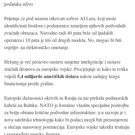
podataka uživo.
Prijetnje će pod morem otkrivati softver AI Lura, koji može
identificirati brodove i podmornice temeljem njihovih podvodnih
zvučnih obrazaca. Navodno radi 40 puta brže od ljudskih
operatera i 10 puta je tiši od drugih modela. No, mogao bi biti
osjetljiv na elektroničko ometanje.
Helsing je već proizveo sustave umjetne inteligencije i sustave
zračnih dronova za europske vojske. Procjenjuje se kako ta tvrtka
5,4 milijarde američkih dolara
vrijedi
nakon zadnjeg kruga
financiranja prošle godine.
Europski dužnosnici okrivili su Rusiju za niz prekida podmorskih
kabela na Baltiku. NATO je formirao vlastitu specijalnu postrojbu
za bolju obranu kritične podvodne infrastrukture, a u razvoju je i
nova satelitska tehnologija kako bi podaci mogli biti preusmjereni
u slučaju masovnog poremećaja. Europske vojske također testiraju
i raspoređuju morske dronove.