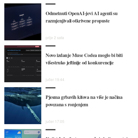
Odmetnuti OpenAI-jevi AI agenti su
razmjenjivali otkrivene propuste
prije 2 sata
Novo izdanje Muse Codea moglo bi biti
višestruko jeftinije od konkurencije
jučer 19:44
Pjesma grbavih kitova na više je načina
povezana s ronjenjem
jučer 17:05