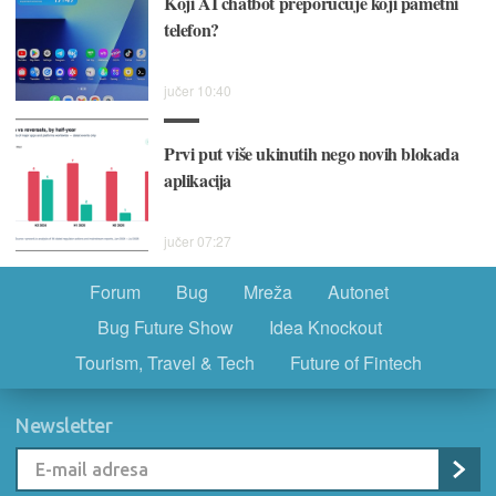
Koji AI chatbot preporučuje koji pametni
telefon?
jučer 10:40
Prvi put više ukinutih nego novih blokada
aplikacija
jučer 07:27
Forum
Bug
Mreža
Autonet
Bug Future Show
Idea Knockout
Tourism, Travel & Tech
Future of Fintech
Newsletter