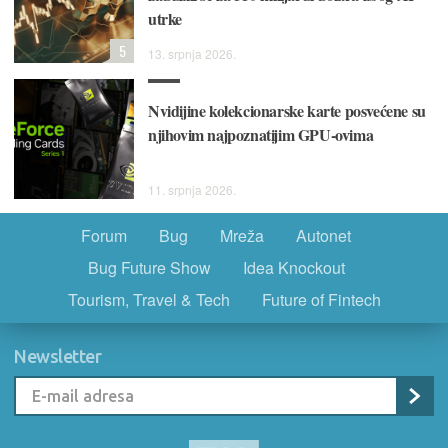
utrke
5
13. srpnja 2026.
Nvidijine kolekcionarske karte posvećene su
njihovim najpoznatijim GPU-ovima
11. srpnja 2026.
Forum
Bug
Mreža
Autonet
Bug Future Show
Idea Knockout
Tourism, Travel & Tech
Future of Fintech
Newsletter