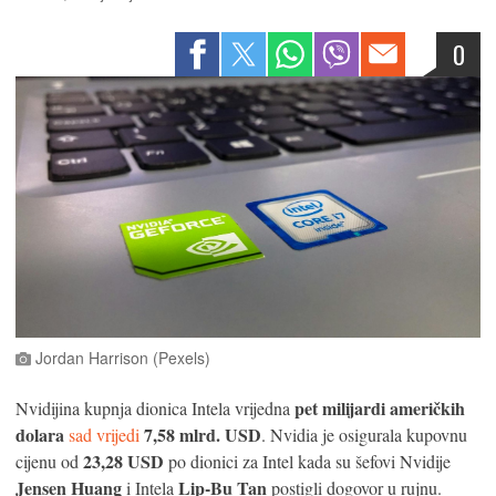
0
Jordan Harrison (Pexels)
pet milijardi američkih
Nvidijina kupnja dionica Intela vrijedna
dolara
7,58 mlrd. USD
sad vrijedi
. Nvidia je osigurala kupovnu
23,28 USD
cijenu od
po dionici za Intel kada su šefovi Nvidije
Jensen Huang
Lip-Bu Tan
i Intela
postigli dogovor u rujnu.