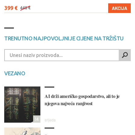
399 €
AKCIJA
448 €
TRENUTNO NAJPOVOLJNIJE CIJENE NA TRŽIŠTU
VEZANO
AI drži američko gospodarstvo, ali to je
njegova najveća ranjivost
14
srijeda