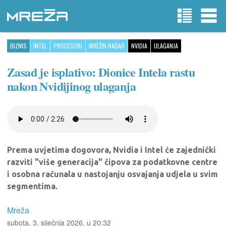
BIZNIS
INTEL
PROCESORI
MREŽIN RADAR
NVIDIA
ULAGANJA
Zasad je isplativo: Dionice Intela rastu
nakon Nvidijinog ulaganja
Prema uvjetima dogovora, Nvidia i Intel će zajednički
razviti "više generacija" čipova za podatkovne centre
i osobna računala u nastojanju osvajanja udjela u svim
segmentima.
Mreža
subota, 3. siječnja 2026. u 20:32