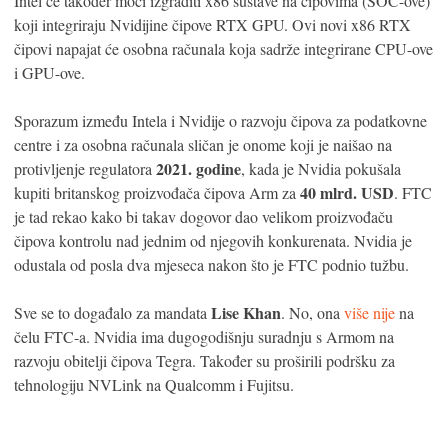
Intel će također moći izgraditi x86 sustave na čipovima (SOC-ove)
koji integriraju Nvidijine čipove RTX GPU. Ovi novi x86 RTX
čipovi napajat će osobna računala koja sadrže integrirane CPU-ove
i GPU-ove.
Sporazum između Intela i Nvidije o razvoju čipova za podatkovne
centre i za osobna računala sličan je onome koji je naišao na
2021. godine
protivljenje regulatora
, kada je Nvidia pokušala
40 mlrd. USD
kupiti britanskog proizvođača čipova Arm za
. FTC
je tad rekao kako bi takav dogovor dao velikom proizvođaču
čipova kontrolu nad jednim od njegovih konkurenata. Nvidia je
odustala od posla dva mjeseca nakon što je FTC podnio tužbu.
Lise Khan
Sve se to događalo za mandata
. No, ona
više nije
na
čelu FTC-a. Nvidia ima dugogodišnju suradnju s Armom na
razvoju obitelji čipova Tegra. Također su proširili podršku za
tehnologiju NVLink na Qualcomm i Fujitsu.