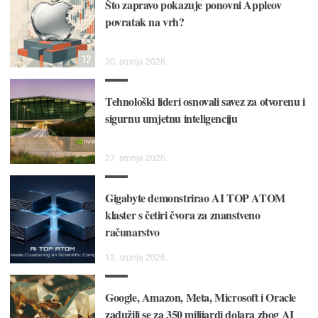
Što zapravo pokazuje ponovni Appleov
povratak na vrh?
12
30. srpnja 2026.
Tehnološki lideri osnovali savez za otvorenu i
sigurnu umjetnu inteligenciju
27. srpnja 2026.
Gigabyte demonstrirao AI TOP ATOM
klaster s četiri čvora za znanstveno
računarstvo
13. srpnja 2026.
Google, Amazon, Meta, Microsoft i Oracle
zadužili se za 350 milijardi dolara zbog AI