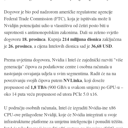
Dogovor je bio pod nadzorom američke regulatorne agencije
Federal Trade Commission (FTC), koja je ispitivala može li
Nvidijin potencijalni udio u vlasništvu od četiri posto biti u
suprotnosti s antimonopolskim zakonima. Dali su zeleno svjetlo
18. prosinca
214 milijuna dionica
dogovoru
. Kupnja
zaključena
26. prosinca
36,68 USD
je
, a cijena Intelovih dionica sad je
.
Prema uvjetima dogovora, Nvidia i Intel će zajednički razviti "više
generacija" čipova za podatkovne centre i osobna računala u
nastojanju osvajanja udjela u svim segmentima. Radit će na na
NVLinka
povezivanju svojih čipova putem
, koji doseže
1,8 TB/s
propusnost od
(900 GB/s u svakom smjeru) po GPU-u –
oko 14 puta veću propusnost od utora PCIe 5.0 x16.
U području osobnih računala, Intel će izgraditi Nvidia-ine x86
CPU-ove prilagođene Nvidiji, koje će Nvidia integrirati u svoje
infrastrukturne platforme za umjetnu inteligenciju i ponuditi tržištu.