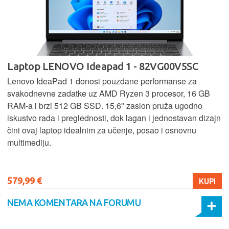
Laptop LENOVO Ideapad 1 - 82VG00V5SC
Lenovo IdeaPad 1 donosi pouzdane performanse za
svakodnevne zadatke uz AMD Ryzen 3 procesor, 16 GB
RAM-a i brzi 512 GB SSD. 15,6" zaslon pruža ugodno
iskustvo rada i preglednosti, dok lagan i jednostavan dizajn
čini ovaj laptop idealnim za učenje, posao i osnovnu
multimediju.
579,99 €
KUPI
NEMA KOMENTARA NA FORUMU