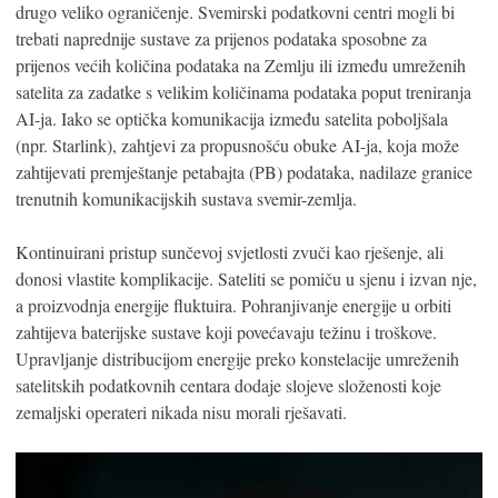
drugo veliko ograničenje. Svemirski podatkovni centri mogli bi
trebati naprednije sustave za prijenos podataka sposobne za
prijenos većih količina podataka na Zemlju ili između umreženih
satelita za zadatke s velikim količinama podataka poput treniranja
AI-ja. Iako se optička komunikacija između satelita poboljšala
(npr. Starlink), zahtjevi za propusnošću obuke AI-ja, koja može
zahtijevati premještanje petabajta (PB) podataka, nadilaze granice
trenutnih komunikacijskih sustava svemir-zemlja.
Kontinuirani pristup sunčevoj svjetlosti zvuči kao rješenje, ali
donosi vlastite komplikacije. Sateliti se pomiču u sjenu i izvan nje,
a proizvodnja energije fluktuira. Pohranjivanje energije u orbiti
zahtijeva baterijske sustave koji povećavaju težinu i troškove.
Upravljanje distribucijom energije preko konstelacije umreženih
satelitskih podatkovnih centara dodaje slojeve složenosti koje
zemaljski operateri nikada nisu morali rješavati.