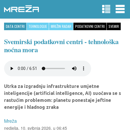
DATA CENTRI
TEHNOLOGIJE
MREŽIN RADAR
PODATKOVNI CENTRI
SVEMIR
Svemirski podatkovni centri - tehnološka
noćna mora
Utrka za izgradnju infrastrukture umjetne
inteligencije (artificial intelligence, AI) suočava se s
rastućim problemom: planetu ponestaje jeftine
energije i hladnog zraka
Mreža
nedjelja, 10. svibnja 2026. u 06:45