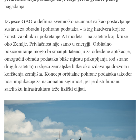
nagađanja.
Izvješće GAO-a definira svemirsko računarstvo kao postavljanje
sustava za obradu i pohranu podataka – istog hardvera koji se
koristi za obuku i pokretanje AI modela – na satelite koji kruže
oko Zemlje. Privlačnost nije samo u energiji. Orbitalno
pozicioniranje moglo bi smanjiti latenciju za određene aplikacije,
omogućiti obradu podataka bliže mjestu prikupljanja (od strane
drugih satelita) i izbjeći zemaljske bitke oko izdavanja dozvola i
korištenja zemljišta. Koncept orbitalne pohrane podataka također
nosi implikacije za nacionalnu sigurnost, jer je distribuiranu
satelitsku infrastrukturu teže fizički ciljati.