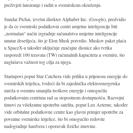
preživjeti lansiranje i raditi u svemirskom okruženju.
Sundar Pichai, izvršni direktor Alphabet Inc. (Google), predvidio
je da će svemirski podatkovni centri umjetne inteligencije biti
„normalan“ način izgradnje računalstva umjetne inteligencije
unutar desetljeća, što je Elon Musk potvrdio. Muskov paket plaća
u SpaceX-u također uključuje značajne dionice ako tvrtka
rasporedi 100 teravata (TW) računalnih kapaciteta u svemiru, što
naglašava važnost tog cilja za njega.
Startupovi poput Star Catchera vide priliku u prijenosu energije do
svemirskih letjelica, tvrdeći da bi zajednička elektroenergetska
mreža u svemiru smanjila troškove energije i omogućila
podatkovnim centrima rad sa stopostnom dostupnošću. Razvojni
timovi za višekratnu upotrebu satelita, poput Lux Aeterne, također
vide orbitalne podatkovne centre kao glavni primjer upotrebe za
povratne svemirske letjelice, što bi omogućilo redovite
nadogradnje hardvera i oporavak fizičke imovine.