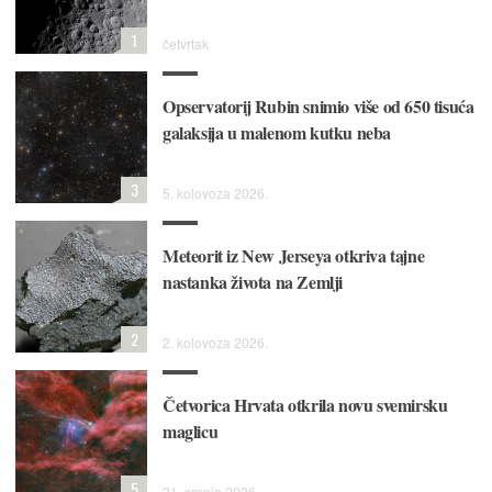
1
četvrtak
Opservatorij Rubin snimio više od 650 tisuća
galaksija u malenom kutku neba
3
5. kolovoza 2026.
Meteorit iz New Jerseya otkriva tajne
nastanka života na Zemlji
2
2. kolovoza 2026.
Četvorica Hrvata otkrila novu svemirsku
maglicu
5
31. srpnja 2026.