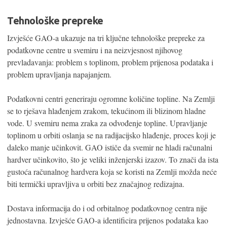
Tehnološke prepreke
Izvješće GAO-a ukazuje na tri ključne tehnološke prepreke za
podatkovne centre u svemiru i na neizvjesnost njihovog
prevladavanja: problem s toplinom, problem prijenosa podataka i
problem upravljanja napajanjem.
Podatkovni centri generiraju ogromne količine topline. Na Zemlji
se to rješava hlađenjem zrakom, tekućinom ili blizinom hladne
vode. U svemiru nema zraka za odvođenje topline. Upravljanje
toplinom u orbiti oslanja se na radijacijsko hlađenje, proces koji je
daleko manje učinkovit. GAO ističe da svemir ne hladi računalni
hardver učinkovito, što je veliki inženjerski izazov. To znači da ista
gustoća računalnog hardvera koja se koristi na Zemlji možda neće
biti termički upravljiva u orbiti bez značajnog redizajna.
Dostava informacija do i od orbitalnog podatkovnog centra nije
jednostavna. Izvješće GAO-a identificira prijenos podataka kao