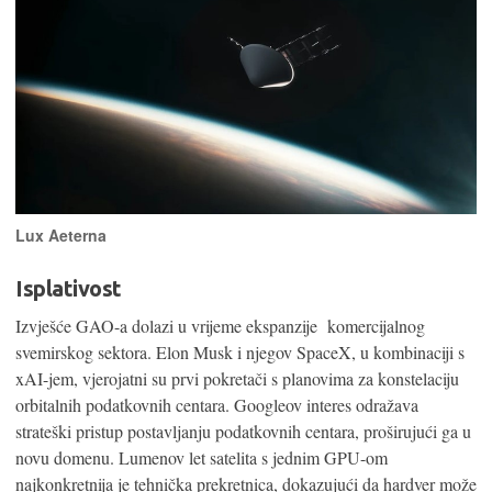
Lux Aeterna
Isplativost
Izvješće GAO-a dolazi u vrijeme ekspanzije komercijalnog
svemirskog sektora. Elon Musk i njegov SpaceX, u kombinaciji s
xAI-jem, vjerojatni su prvi pokretači s planovima za konstelaciju
orbitalnih podatkovnih centara. Googleov interes odražava
strateški pristup postavljanju podatkovnih centara, proširujući ga u
novu domenu. Lumenov let satelita s jednim GPU-om
najkonkretnija je tehnička prekretnica, dokazujući da hardver može