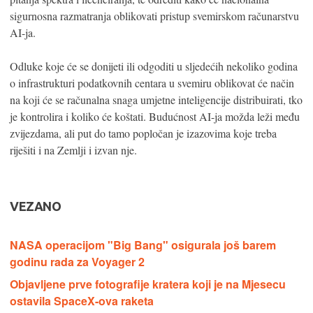
sigurnosna razmatranja oblikovati pristup svemirskom računarstvu
AI-ja.
Odluke koje će se donijeti ili odgoditi u sljedećih nekoliko godina
o infrastrukturi podatkovnih centara u svemiru oblikovat će način
na koji će se računalna snaga umjetne inteligencije distribuirati, tko
je kontrolira i koliko će koštati. Budućnost AI-ja možda leži među
zvijezdama, ali put do tamo popločan je izazovima koje treba
riješiti i na Zemlji i izvan nje.
VEZANO
NASA operacijom "Big Bang" osigurala još barem
godinu rada za Voyager 2
Objavljene prve fotografije kratera koji je na Mjesecu
ostavila SpaceX-ova raketa