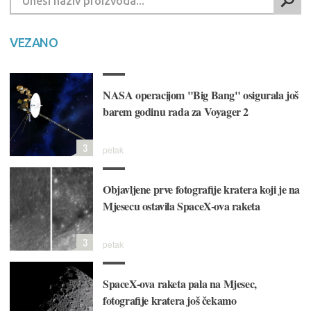
VEZANO
NASA operacijom "Big Bang" osigurala još
barem godinu rada za Voyager 2
3
petak
Objavljene prve fotografije kratera koji je na
Mjesecu ostavila SpaceX-ova raketa
3
petak
SpaceX-ova raketa pala na Mjesec,
fotografije kratera još čekamo