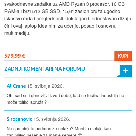
svakodnevne zadatke uz AMD Ryzen 3 procesor, 16 GB
RAM-a i brzi 512 GB SSD. 15,6" zaslon pruža ugodno
iskustvo rada i preglednosti, dok lagan i jednostavan dizajn
čini ovaj laptop idealnim za učenje, posao i osnovnu
multimediju.
579,99 €
KUPI
ZADNJI KOMENTARI NA FORUMU
15. svibnja 2026.
Al Crane
Oh, sad su i obnovljivi izvori dobri, kad se fosilna industrija ne
može toliko ispružiti?
15. svibnja 2026.
Sirotanovic
Ne spominjete podmorske oblake? Meni to djeluje kao
zanimljivo rješenje za manje servere 🤔