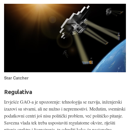
Star Catcher
Regulativa
Izvješće GAO-a je upozorenje: tehnologija se razvija, inženjerski
izazovi su stvarni, ali ne nužno i nepremostivi. Međutim, svemirski
podatkovni centri još nisu politički problem, već političko pitanje.
Savezna vlada tek treba uspostaviti regulatorne okvire, riješiti
pitanja spektra i licenciranja, te odrediti kako će nacionalna