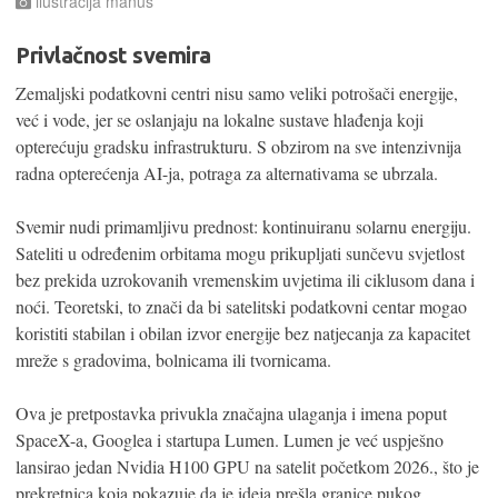
ilustracija manus
Privlačnost svemira
Zemaljski podatkovni centri nisu samo veliki potrošači energije,
već i vode, jer se oslanjaju na lokalne sustave hlađenja koji
opterećuju gradsku infrastrukturu. S obzirom na sve intenzivnija
radna opterećenja AI-ja, potraga za alternativama se ubrzala.
Svemir nudi primamljivu prednost: kontinuiranu solarnu energiju.
Sateliti u određenim orbitama mogu prikupljati sunčevu svjetlost
bez prekida uzrokovanih vremenskim uvjetima ili ciklusom dana i
noći. Teoretski, to znači da bi satelitski podatkovni centar mogao
koristiti stabilan i obilan izvor energije bez natjecanja za kapacitet
mreže s gradovima, bolnicama ili tvornicama.
Ova je pretpostavka privukla značajna ulaganja i imena poput
SpaceX-a, Googlea i startupa Lumen. Lumen je već uspješno
lansirao jedan Nvidia H100 GPU na satelit početkom 2026., što je
prekretnica koja pokazuje da je ideja prešla granice pukog