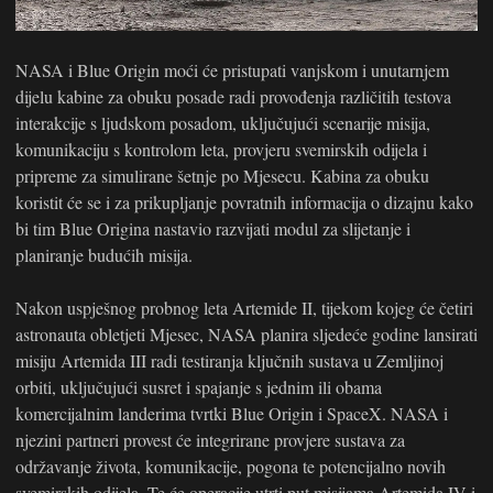
NASA i Blue Origin moći će pristupati vanjskom i unutarnjem
dijelu kabine za obuku posade radi provođenja različitih testova
interakcije s ljudskom posadom, uključujući scenarije misija,
komunikaciju s kontrolom leta, provjeru svemirskih odijela i
pripreme za simulirane šetnje po Mjesecu. Kabina za obuku
koristit će se i za prikupljanje povratnih informacija o dizajnu kako
bi tim Blue Origina nastavio razvijati modul za slijetanje i
planiranje budućih misija.
Nakon uspješnog probnog leta Artemide II, tijekom kojeg će četiri
astronauta obletjeti Mjesec, NASA planira sljedeće godine lansirati
misiju Artemida III radi testiranja ključnih sustava u Zemljinoj
orbiti, uključujući susret i spajanje s jednim ili obama
komercijalnim landerima tvrtki Blue Origin i SpaceX. NASA i
njezini partneri provest će integrirane provjere sustava za
održavanje života, komunikacije, pogona te potencijalno novih
svemirskih odijela. Te će operacije utrti put misijama Artemida IV i