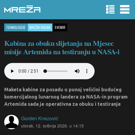
TEHNOLOGIJE
MREŽIN RADAR
SVEMIR
Kabina za obuku slijetanja na Mjesec
misije Artemida na testiranju u NASA-i
Maketa kabine za posadu u punoj veličini budućeg
komercijalnog lunarnog landera za NASA-in program
Artemida sada je operativna za obuku i testiranje
Gorden Knezović
utorak, 12. svibnja 2026. u 14:15