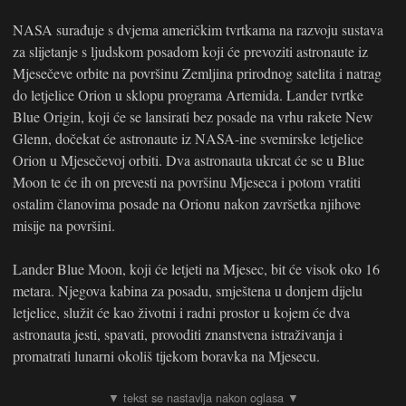
NASA surađuje s dvjema američkim tvrtkama na razvoju sustava
za slijetanje s ljudskom posadom koji će prevoziti astronaute iz
Mjesečeve orbite na površinu Zemljina prirodnog satelita i natrag
do letjelice Orion u sklopu programa Artemida. Lander tvrtke
Blue Origin, koji će se lansirati bez posade na vrhu rakete New
Glenn, dočekat će astronaute iz NASA-ine svemirske letjelice
Orion u Mjesečevoj orbiti. Dva astronauta ukrcat će se u Blue
Moon te će ih on prevesti na površinu Mjeseca i potom vratiti
ostalim članovima posade na Orionu nakon završetka njihove
misije na površini.
Lander Blue Moon, koji će letjeti na Mjesec, bit će visok oko 16
metara. Njegova kabina za posadu, smještena u donjem dijelu
letjelice, služit će kao životni i radni prostor u kojem će dva
astronauta jesti, spavati, provoditi znanstvena istraživanja i
promatrati lunarni okoliš tijekom boravka na Mjesecu.