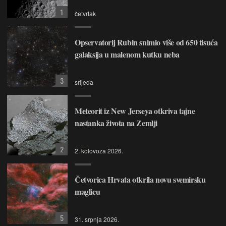
1
četvrtak
Opservatorij Rubin snimio više od 650 tisuća
galaksija u malenom kutku neba
3
srijeda
Meteorit iz New Jerseya otkriva tajne
nastanka života na Zemlji
2
2. kolovoza 2026.
Četvorica Hrvata otkrila novu svemirsku
maglicu
5
31. srpnja 2026.