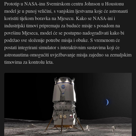
Prototip u NASA-inu Svemirskom centru Johnson u Houstonu
model je u punoj veličini, s vanjskim ljestvama koje će astronauti
koristiti tijekom boravka na Mjesecu. Kako se NASA-ini i
industrijski timovi pripremaju za buduće misije s posadom na
površinu Mjeseca, model će se postupno nadograđivati kako bi
podržao sve složenije potrebe misija i obuke. S vremenom će
postati integrirani simulator s interaktivnim sustavima koji će
astronautima omogućiti uvježbavanje misija zajedno sa zemaljskim
timovima za kontrolu leta.