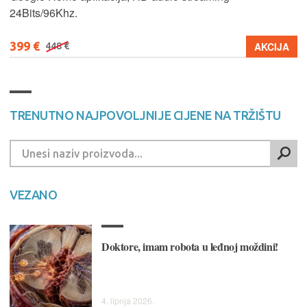
24Bits/96Khz.
399 €
AKCIJA
448 €
TRENUTNO NAJPOVOLJNIJE CIJENE NA TRŽIŠTU
VEZANO
Doktore, imam robota u leđnoj moždini!
4. lipnja 2026.