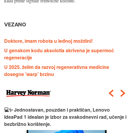
kada prime signale retinoične kiseline.
VEZANO
Doktore, imam robota u leđnoj moždini!
U genskom kodu aksolotla skrivena je supermoć
regeneracije
U 2025. želim da razvoj regenerativna medicine
dosegne 'warp' brzinu
💻✨ Jednostavan, pouzdan i praktičan, Lenovo
IdeaPad 1 idealan je izbor za svakodnevni rad, učenje i
bezbrižno korištenje.