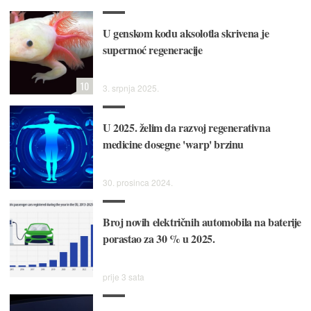
U genskom kodu aksolotla skrivena je
supermoć regeneracije
10
3. srpnja 2025.
U 2025. želim da razvoj regenerativna
medicine dosegne 'warp' brzinu
30. prosinca 2024.
Broj novih električnih automobila na baterije
porastao za 30 % u 2025.
prije 3 sata