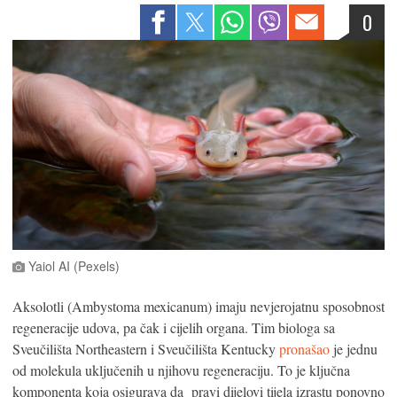
0
Yaiol AI (Pexels)
Aksolotli (Ambystoma mexicanum) imaju nevjerojatnu sposobnost
regeneracije udova, pa čak i cijelih organa. Tim biologa sa
Sveučilišta Northeastern i Sveučilišta Kentucky
pronašao
je jednu
od molekula uključenih u njihovu regeneraciju. To je ključna
komponenta koja osigurava da pravi dijelovi tijela izrastu ponovno