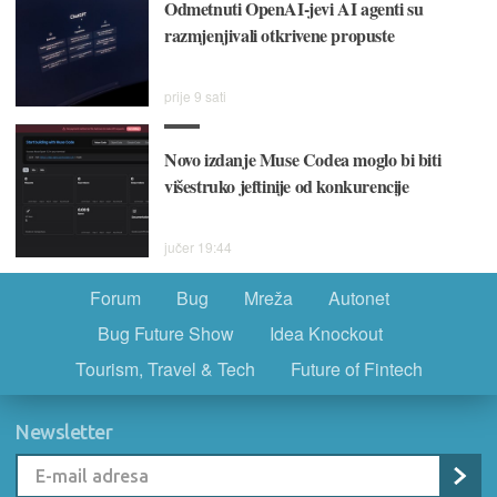
Odmetnuti OpenAI-jevi AI agenti su
razmjenjivali otkrivene propuste
prije 9 sati
Novo izdanje Muse Codea moglo bi biti
višestruko jeftinije od konkurencije
jučer 19:44
Forum
Bug
Mreža
Autonet
Bug Future Show
Idea Knockout
Tourism, Travel & Tech
Future of Fintech
Newsletter