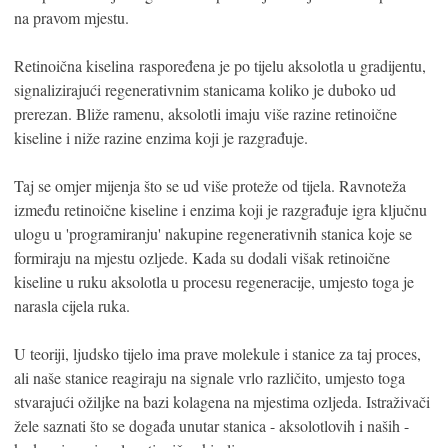
na pravom mjestu.
Retinoična kiselina raspoređena je po tijelu aksolotla u gradijentu,
signalizirajući regenerativnim stanicama koliko je duboko ud
prerezan. Bliže ramenu, aksolotli imaju više razine retinoične
kiseline i niže razine enzima koji je razgrađuje.
Taj se omjer mijenja što se ud više proteže od tijela. Ravnoteža
između retinoične kiseline i enzima koji je razgrađuje igra ključnu
ulogu u 'programiranju' nakupine regenerativnih stanica koje se
formiraju na mjestu ozljede. Kada su dodali višak retinoične
kiseline u ruku aksolotla u procesu regeneracije, umjesto toga je
narasla cijela ruka.
U teoriji, ljudsko tijelo ima prave molekule i stanice za taj proces,
ali naše stanice reagiraju na signale vrlo različito, umjesto toga
stvarajući ožiljke na bazi kolagena na mjestima ozljeda. Istraživači
žele saznati što se događa unutar stanica - aksolotlovih i naših -