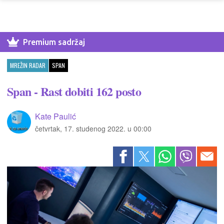
Premium sadržaj
MREŽIN RADAR
SPAN
Span - Rast dobiti 162 posto
Kate Paulić
četvrtak, 17. studenog 2022. u 00:00