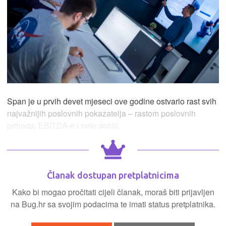
Span je u prvih devet mjeseci ove godine ostvario rast svih
najvažnijih poslovnih pokazatelja – rastom poslovnih
prihoda, EBITDA-e i neto dobiti.
Članak dostupan pretplatnicima
Kako bi mogao pročitati cijeli članak, moraš biti prijavljen
na Bug.hr sa svojim podacima te imati status pretplatnika.