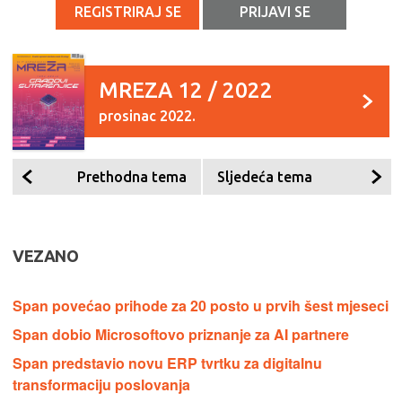
REGISTRIRAJ SE
PRIJAVI SE
MREZA 12 / 2022
prosinac 2022.
Prethodna tema
Sljedeća tema
VEZANO
Span povećao prihode za 20 posto u prvih šest mjeseci
Span dobio Microsoftovo priznanje za AI partnere
Span predstavio novu ERP tvrtku za digitalnu
transformaciju poslovanja