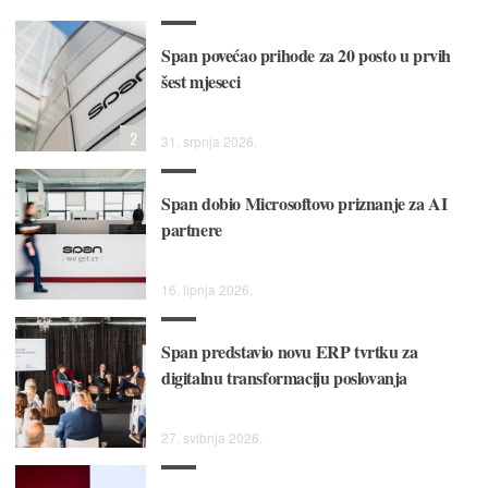
Span povećao prihode za 20 posto u prvih
šest mjeseci
2
31. srpnja 2026.
Span dobio Microsoftovo priznanje za AI
partnere
16. lipnja 2026.
Span predstavio novu ERP tvrtku za
digitalnu transformaciju poslovanja
27. svibnja 2026.