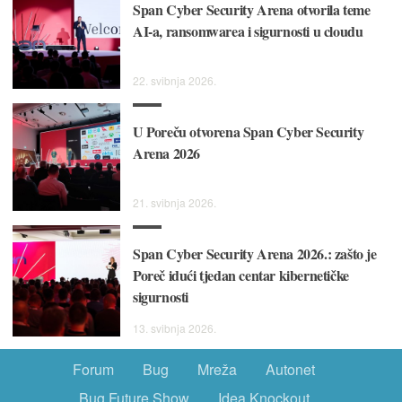
Span Cyber Security Arena otvorila teme
AI-a, ransomwarea i sigurnosti u cloudu
22. svibnja 2026.
U Poreču otvorena Span Cyber Security
Arena 2026
21. svibnja 2026.
Span Cyber Security Arena 2026.: zašto je
Poreč idući tjedan centar kibernetičke
sigurnosti
13. svibnja 2026.
Forum
Bug
Mreža
Autonet
Bug Future Show
Idea Knockout