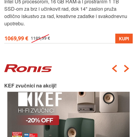
Intel U5 procesorom, 16 GB RAM-a i prostranim 1 TB
SSD‑om za brz i učinkovit rad, dok 14" zaslon pruža
odlično iskustvo za rad, kreativne zadatke i svakodnevnu
upotrebu.
1069,99 €
KUPI
1189,99 €
KEF zvučnici na akciji!