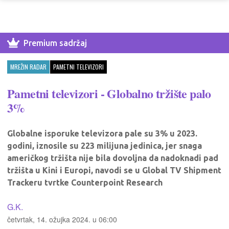
Premium sadržaj
MREŽIN RADAR
PAMETNI TELEVIZORI
Pametni televizori - Globalno tržište palo
3%
Globalne isporuke televizora pale su 3% u 2023.
godini, iznosile su 223 milijuna jedinica, jer snaga
američkog tržišta nije bila dovoljna da nadoknadi pad
tržišta u Kini i Europi, navodi se u Global TV Shipment
Trackeru tvrtke Counterpoint Research
G.K.
četvrtak, 14. ožujka 2024. u 06:00