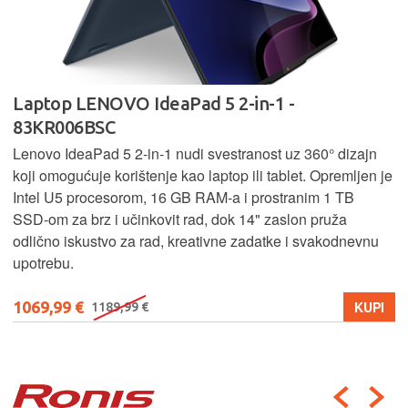
Laptop LENOVO IdeaPad 5 2-in-1 -
83KR006BSC
Lenovo IdeaPad 5 2‑in‑1 nudi svestranost uz 360° dizajn
koji omogućuje korištenje kao laptop ili tablet. Opremljen je
Intel U5 procesorom, 16 GB RAM-a i prostranim 1 TB
SSD‑om za brz i učinkovit rad, dok 14" zaslon pruža
odlično iskustvo za rad, kreativne zadatke i svakodnevnu
upotrebu.
1069,99 €
KUPI
1189,99 €