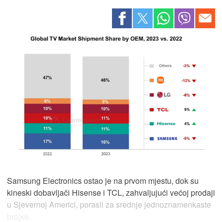
Samsung Electronics ostao je na prvom mjestu, dok su
kineski dobavljači Hisense i TCL, zahvaljujući većoj prodaji
u Sjevernoj Americi, porasli za srednje jednoznamenkaste
brojke.