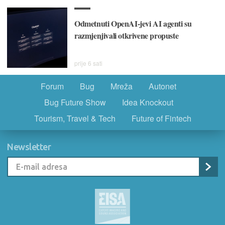
Odmetnuti OpenAI-jevi AI agenti su
razmjenjivali otkrivene propuste
prije 6 sati
Forum
Bug
Mreža
Autonet
Bug Future Show
Idea Knockout
Tourism, Travel & Tech
Future of Fintech
Newsletter