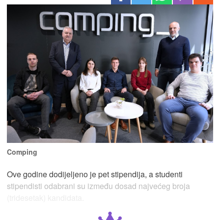
Comping
Ove godine dodijeljeno je pet stipendija, a studenti
stipendisti odabrani su između dosad najvećeg broja
(tridesetak) kandidata.