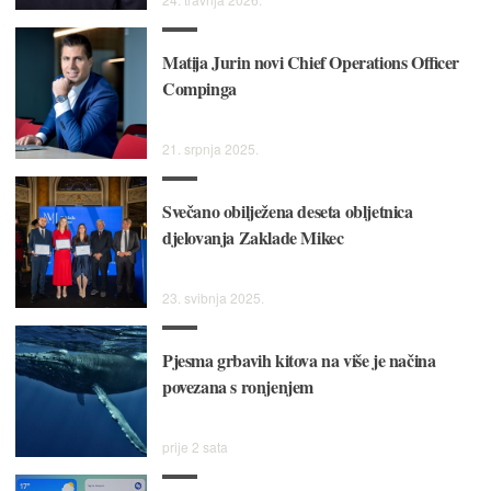
Matija Jurin novi Chief Operations Officer
Compinga
21. srpnja 2025.
Svečano obilježena deseta obljetnica
djelovanja Zaklade Mikec
23. svibnja 2025.
Pjesma grbavih kitova na više je načina
povezana s ronjenjem
prije 2 sata