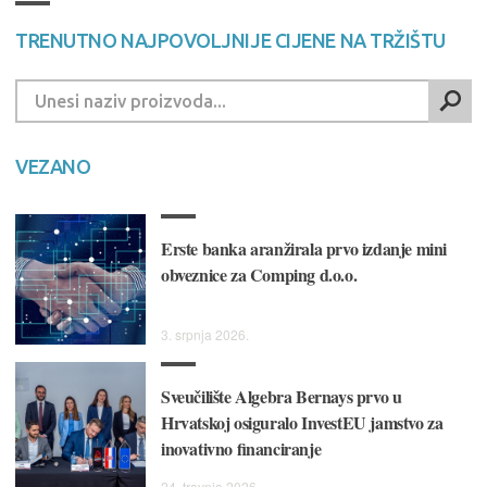
TRENUTNO NAJPOVOLJNIJE CIJENE NA TRŽIŠTU
VEZANO
Erste banka aranžirala prvo izdanje mini
obveznice za Comping d.o.o.
3. srpnja 2026.
Sveučilište Algebra Bernays prvo u
Hrvatskoj osiguralo InvestEU jamstvo za
inovativno financiranje
24. travnja 2026.