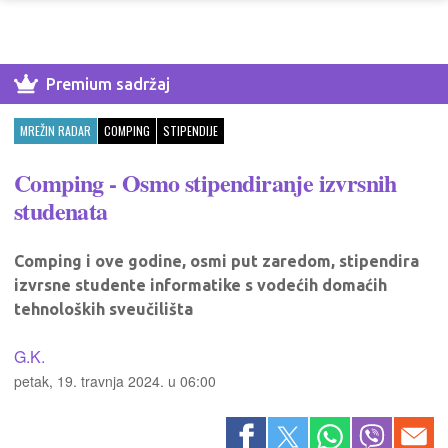
Premium sadržaj
MREŽIN RADAR
COMPING
STIPENDIJE
Comping - Osmo stipendiranje izvrsnih
studenata
Comping i ove godine, osmi put zaredom, stipendira
izvrsne studente informatike s vodećih domaćih
tehnoloških sveučilišta
G.K.
petak, 19. travnja 2024. u 06:00