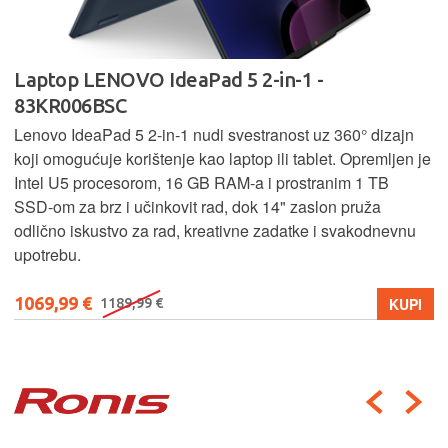
Laptop LENOVO IdeaPad 5 2-in-1 -
83KR006BSC
Lenovo IdeaPad 5 2‑in‑1 nudi svestranost uz 360° dizajn
koji omogućuje korištenje kao laptop ili tablet. Opremljen je
Intel U5 procesorom, 16 GB RAM-a i prostranim 1 TB
SSD‑om za brz i učinkovit rad, dok 14" zaslon pruža
odlično iskustvo za rad, kreativne zadatke i svakodnevnu
upotrebu.
1069,99 €
KUPI
1189,99 €