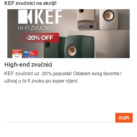
KEF zvučnici na akciji!
High-end zvučnici
KEF zvučnici uz -20% popusta! Odaberi svog favorita i
uživaj u hi-fi zvuku po super cijeni.
KUPI