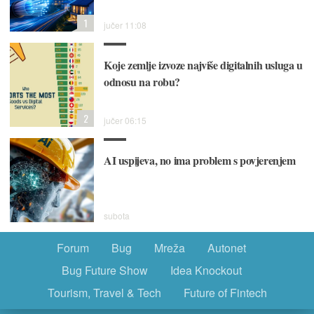
1
jučer 11:08
Koje zemlje izvoze najviše digitalnih usluga u
odnosu na robu?
2
jučer 06:15
AI uspijeva, no ima problem s povjerenjem
subota
Forum
Bug
Mreža
Autonet
Bug Future Show
Idea Knockout
Tourism, Travel & Tech
Future of Fintech