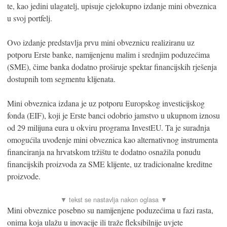
te, kao jedini ulagatelj, upisuje cjelokupno izdanje mini obveznica
u svoj portfelj.
Ovo izdanje predstavlja prvu mini obveznicu realiziranu uz
potporu Erste banke, namijenjenu malim i srednjim poduzećima
(SME), čime banka dodatno proširuje spektar financijskih rješenja
dostupnih tom segmentu klijenata.
Mini obveznica izdana je uz potporu Europskog investicijskog
fonda (EIF), koji je Erste banci odobrio jamstvo u ukupnom iznosu
od 29 milijuna eura u okviru programa InvestEU. Ta je suradnja
omogućila uvođenje mini obveznica kao alternativnog instrumenta
financiranja na hrvatskom tržištu te dodatno osnažila ponudu
financijskih proizvoda za SME klijente, uz tradicionalne kreditne
proizvode.
Mini obveznice posebno su namijenjene poduzećima u fazi rasta,
onima koja ulažu u inovacije ili traže fleksibilnije uvjete