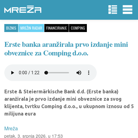
BIZNIS
MREŽIN RADAR
FINANCIRANJE
COMPING
Erste banka aranžirala prvo izdanje mini
obveznice za Comping d.o.o.
Erste & Steiermärkische Bank d.d. (Erste banka)
aranžirala je prvo izdanje mini obveznice za svog
klijenta, tvrtku Comping d.o.o., u ukupnom iznosu od 5
milijuna eura
Mreža
petak, 3. srpnja 2026. u 17:53