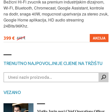
Bežicni Hi-Fi zvucnik sa premium industrijskim dizajnom,
Wi-Fi, Bluetooth, Chromecast, Google Assistant, kontrole
na dodir, snaga 40W, mogucnost uparivanja za stereo zvuk,
Google Home aplikacija, HD audio streaming
24Bits/96Khz.
399 €
AKCIJA
448 €
TRENUTNO NAJPOVOLJNIJE CIJENE NA TRŽIŠTU
VEZANO
Matija Jurin novi Chief Operations Officer