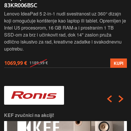
83KR006BSC
Lenovo IdeaPad 5 2‑in‑1 nudi svestranost uz 360° dizajn
koji omogućuje korištenje kao laptop ili tablet. Opremljen je
Intel U5 procesorom, 16 GB RAM-a i prostranim 1 TB
SSD‑om za brz i učinkovit rad, dok 14" zaslon pruža
odlično iskustvo za rad, kreativne zadatke i svakodnevnu
upotrebu.
1069,99 €
KUPI
1189,99 €
KEF zvučnici na akciji!