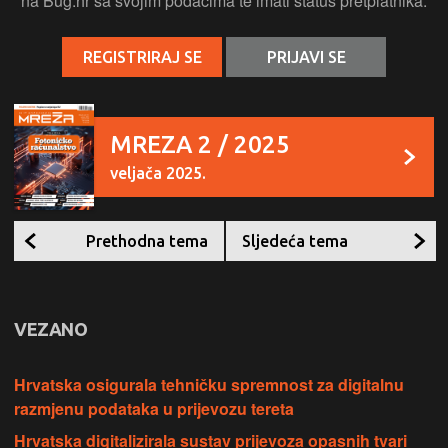
na Bug.hr sa svojim podacima te imati status pretplatnika.
REGISTRIRAJ SE
PRIJAVI SE
MREZA 2 / 2025
veljača 2025.
Prethodna tema
Sljedeća tema
VEZANO
Hrvatska osigurala tehničku spremnost za digitalnu
razmjenu podataka u prijevozu tereta
Hrvatska digitalizirala sustav prijevoza opasnih tvari