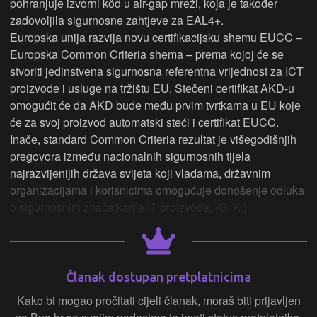
pohranjuje izvorni kôd u air-gap mreži, koja je također
zadovoljila sigurnosne zahtjeve za EAL4+.
Europska unija razvija novu certifikacijsku shemu EUCC –
Europska Common Criteria shema – prema kojoj će se
stvoriti jedinstvena sigurnosna referentna vrijednost za ICT
proizvode i usluge na tržištu EU. Stečeni certifikat AKD-u
omogućit će da AKD bude među prvim tvrtkama u EU koje
će za svoj proizvod automatski steći i certifikat EUCC.
Inače, standard Common Criteria rezultat je višegodišnjih
pregovora između nacionalnih sigurnosnih tijela
najrazvijenijih država svijeta koji vladama, državnim
organizacijama i korisnicima omogućuje donošenje odluka
o sigurnosnim značajkama IT proizvoda. (G. K.)
Članak dostupan pretplatnicima
Kako bi mogao pročitati cijeli članak, moraš biti prijavljen