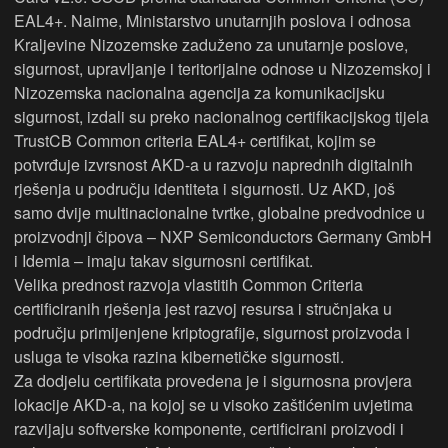
EAL4+. Naime, Ministarstvo unutarnjih poslova i odnosa
Kraljevine Nizozemske zaduženo za unutarnje poslove,
sigurnost, upravljanje i teritorijalne odnose u Nizozemskoj i
Nizozemska nacionalna agencija za komunikacijsku
sigurnost, izdali su preko nacionalnog certifikacijskog tijela
TrustCB Common criteria EAL4+ certifikat, kojim se
potvrđuje izvrsnost AKD-a u razvoju naprednih digitalnih
rješenja u području identiteta i sigurnosti. Uz AKD, još
samo dvije multinacionalne tvrtke, globalne predvodnice u
proizvodnji čipova – NXP Semiconductors Germany GmbH
i Idemia – imaju takav sigurnosni certifikat.
Velika prednost razvoja vlastitih Common Criteria
certificiranih rješenja jest razvoj resursa i stručnjaka u
području primijenjene kriptografije, sigurnost proizvoda i
usluga te visoka razina kibernetičke sigurnosti.
Za dodjelu certifikata provedena je i sigurnosna provjera
lokacije AKD-a, na kojoj se u visoko zaštićenim uvjetima
razvijaju softverske komponente, certificirani proizvodi i