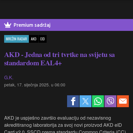
Premium sadržaj
MREŽIN RADAR
AKD
EID
AKD - Jedna od tri tvrtke na svijetu sa
standardom EAL4+
G.K.
petak, 17. siječnja 2025. u 06:00
AKD je uspješno završio evaluaciju od nezavisnog
akreditiranog laboratorija za svoj novi proizvod AKD eID
Card v2.0. SSCD prema standardu Common Criteria (CC)