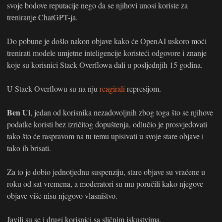
svoje bodove reputacije nego da se njihovi unosi koriste za
treniranje ChatGPT-ja.
Do pobune je došlo nakon objave kako će OpenAI uskoro moći
trenirati modele umjetne inteligencije koristeći odgovore i znanje
koje su korisnici Stack Overflowa dali u posljednjih 15 godina.
U Stack Overflowu su na nju
reagirali
represijom.
Ben Ui
, jedan od korisnika nezadovoljnih zbog toga što se njihove
podatke koristi bez izričitog dopuštenja, odlučio je prosvjedovati
tako što će raspravom na tu temu upisivati u svoje stare objave i
tako ih brisati.
Za to je dobio jednotjednu suspenziju, stare objave su vraćene u
roku od sat vremena, a moderatori su mu poručili kako njegove
objave više nisu njegovo vlasništvo.
Javili su se i drugi korisnici sa sličnim iskustvima.