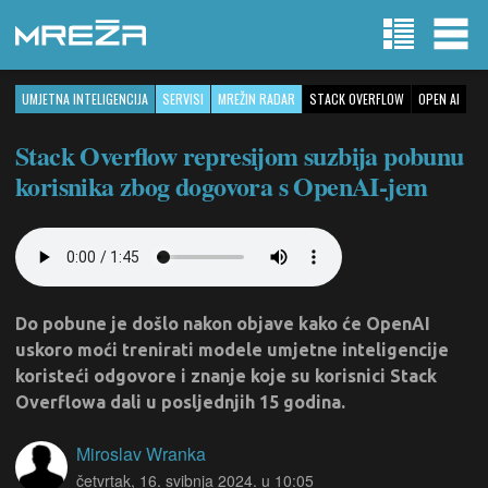
UMJETNA INTELIGENCIJA
SERVISI
MREŽIN RADAR
STACK OVERFLOW
OPEN AI
Stack Overflow represijom suzbija pobunu
korisnika zbog dogovora s OpenAI-jem
Do pobune je došlo nakon objave kako će OpenAI
uskoro moći trenirati modele umjetne inteligencije
koristeći odgovore i znanje koje su korisnici Stack
Overflowa dali u posljednjih 15 godina.
Miroslav Wranka
četvrtak, 16. svibnja 2024. u 10:05