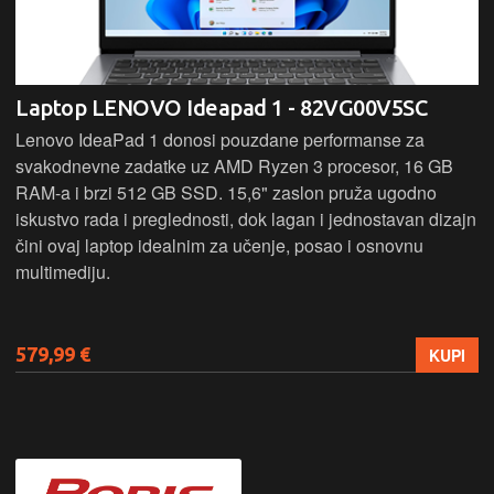
Laptop LENOVO Ideapad 1 - 82VG00V5SC
Lenovo IdeaPad 1 donosi pouzdane performanse za
svakodnevne zadatke uz AMD Ryzen 3 procesor, 16 GB
RAM-a i brzi 512 GB SSD. 15,6" zaslon pruža ugodno
iskustvo rada i preglednosti, dok lagan i jednostavan dizajn
čini ovaj laptop idealnim za učenje, posao i osnovnu
multimediju.
579,99 €
KUPI