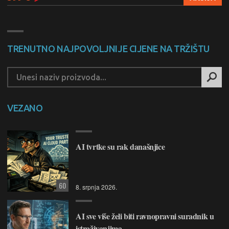
TRENUTNO NAJPOVOLJNIJE CIJENE NA TRŽIŠTU
VEZANO
AI tvrtke su rak današnjice
60
8. srpnja 2026.
AI sve više želi biti ravnopravni suradnik u
istraživanjima