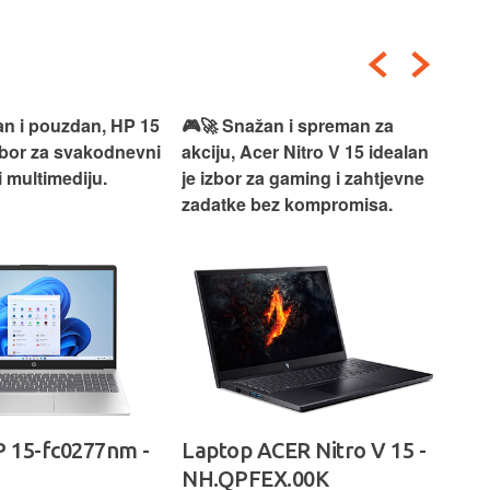
an i pouzdan, HP 15
🎮🚀 Snažan i spreman za
🎯⚡
izbor za svakodnevni
akciju, Acer Nitro V 15 idealan
Len
i multimediju.
je izbor za gaming i zahtjevne
vrh
zadatke bez kompromisa.
pro
rad
 15-fc0277nm -
Laptop ACER Nitro V 15 -
La
NH.QPFEX.00K
Sl