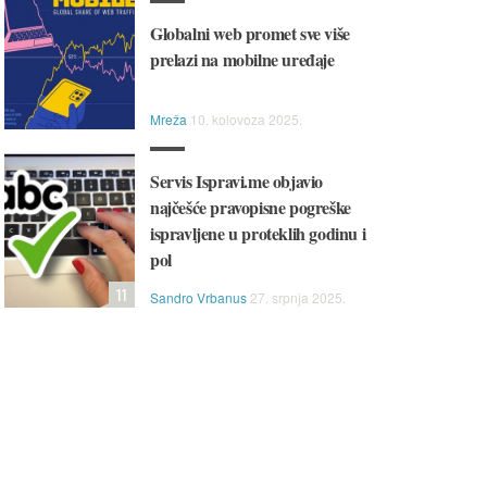
Globalni web promet sve više
prelazi na mobilne uređaje
Mreža
10. kolovoza 2025.
Servis Ispravi.me objavio
najčešće pravopisne pogreške
ispravljene u proteklih godinu i
pol
11
Sandro Vrbanus
27. srpnja 2025.