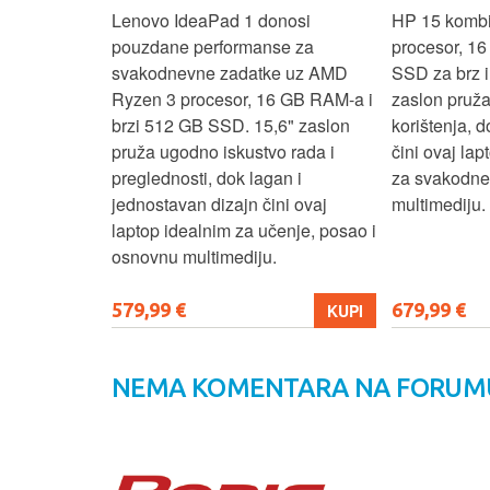
 3 s Ryzen 5
Lenovo IdeaPad 1 donosi
HP 15 komb
RAM-a nudi
pouzdane performanse za
procesor, 1
še aplikacija
svakodnevne zadatke uz AMD
SSD za brz i 
 moderan
Ryzen 3 procesor, 16 GB RAM-a i
zaslon pruž
D
brzi 512 GB SSD. 15,6" zaslon
korištenja, 
up podacima,
pruža ugodno iskustvo rada i
čini ovaj la
izbor za
preglednosti, dok lagan i
za svakodnev
kuće i
jednostavan dizajn čini ovaj
multimediju.
e.
laptop idealnim za učenje, posao i
osnovnu multimediju.
579,99 €
679,99 €
KUPI
KUPI
NEMA KOMENTARA NA FORUM