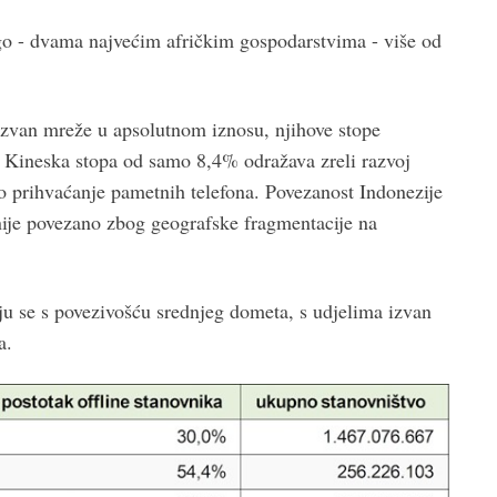
go - dvama najvećim afričkim gospodarstvima - više od
 izvan mreže u apsolutnom iznosu, njihove stope
e. Kineska stopa od samo 8,4% odražava zreli razvoj
no prihvaćanje pametnih telefona. Povezanost Indonezije
e nije povezano zbog geografske fragmentacije na
 se s povezivošću srednjeg dometa, s udjelima izvan
ža.