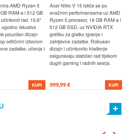
inira AMD Ryzen 5
Acer Nitro V 15 ističe se po
Len
6 GB RAM-a i 512 GB
snažnim performansama uz AMD
Ryz
učinkovit rad. 15,6"
Ryzen 5 procesor, 16 GB RAM-a i
TB 
a ugodno iskustvo
512 GB SSD, uz NVIDIA RTX
dov
dok pouzdan dizajn
grafiku za glatko igranje i
pru
ptop odličnim izborom
zahtjevne zadatke. Robusan
dok
ne zadatke, učenje i
dizajn i učinkovito hlađenje
mul
osiguravaju stabilan rad tijekom
pro
dugih gaming i radnih sesija.
999,99 €
699
KUPI
KUPI
U