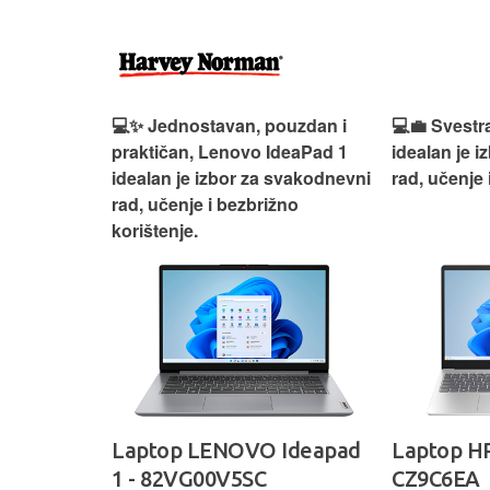
n, Lenovo
💻✨ Jednostavan, pouzdan i
💻💼 Svestr
si odličan
praktičan, Lenovo IdeaPad 1
idealan je 
nosti za
idealan je izbor za svakodnevni
rad, učenje 
rad, učenje i bezbrižno
korištenje.
IdeaPad
Laptop LENOVO Ideapad
Laptop HP
SC
1 - 82VG00V5SC
CZ9C6EA