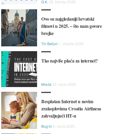
G.K.
26. travnja 2026.
Ovo su najgledaniji hrvatski
filmovi u 2025. – što nam govore
brojke
Tin Bačun
1. veljače 2026.
Tko najviše plaća za internet?
Mreža
30. rujna 2025.
Besplatan Internet u novim
zrakoplovima Croatia Airlinesa
zahvaljujući HT-u
2
Bug.hr
9. rujna 2025.