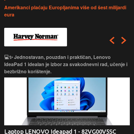
Amerikanci plaćaju Europljanima više od šest milijardi
eura
💻✨ Jednostavan, pouzdan i praktičan, Lenovo
IdeaPad 1 idealan je izbor za svakodnevni rad, učenje i
bezbrižno korištenje.
Laptop LENOVO Ideapad 1 - 82VG00V5SC