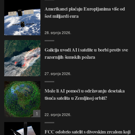
Amerikanci plaćaju Europljanima više od
šest milijardi eura
28. srpnja 2026.
Galicija uvodi AI i satelite u borbi protiv sve
razornijih šumskih požara
27. srpnja 2026.
Može li AI pomoći u održavanju desetaka
tisuća satelita u Zemljinoj orbiti?
1
22. srpnja 2026.
FCC odobrio satelit s divovskim zrcalom koji