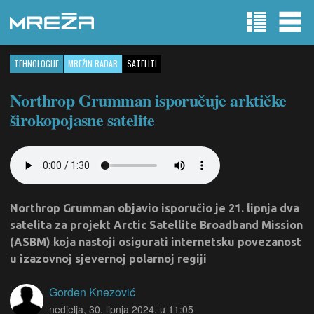
TEHNOLOGIJE
MREŽIN RADAR
SATELITI
Northrop Grumman isporučuje arktičke
širokopojasne satelite
Northrop Grumman objavio isporučio je 21. lipnja dva
satelita za projekt Arctic Satellite Broadband Mission
(ASBM) koja nastoji osigurati internetsku povezanost
u izazovnoj sjevernoj polarnoj regiji
Gorden Knezović
nedjelja, 30. lipnja 2024. u 11:05