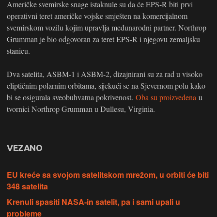
Američke svemirske snage istaknule su da će EPS-R biti prvi
operativni teret američke vojske smješten na komercijalnom
svemirskom vozilu kojim upravlja međunarodni partner. Northrop
Grumman je bio odgovoran za teret EPS-R i njegovu zemaljsku
stanicu.
Dva satelita, ASBM-1 i ASBM-2, dizajnirani su za rad u visoko
eliptičnim polarnim orbitama, sijekući se na Sjevernom polu kako
bi se osigurala sveobuhvatna pokrivenost.
Oba su proizvedena
u
tvornici Northrop Grumman u Dullesu, Virginia.
VEZANO
EU kreće sa svojom satelitskom mrežom, u orbiti će biti
348 satelita
Krenuli spasiti NASA-in satelit, pa i sami upali u
probleme