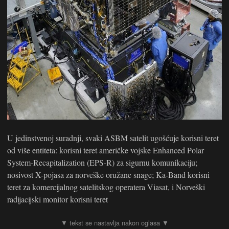
U jedinstvenoj suradnji, svaki ASBM satelit ugošćuje korisni teret
od više entiteta: korisni teret američke vojske Enhanced Polar
System-Recapitalization (EPS-R) za sigurnu komunikaciju;
nosivost X-pojasa za norveške oružane snage; Ka-Band korisni
teret za komercijalnog satelitskog operatera Viasat, i Norveški
radijacijski monitor korisni teret