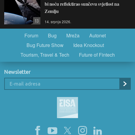
bi noću reflektirao sunčevu svjetlost na
Zemlju
13
14. srpnja 2026.
Forum
Bug
Mreža
Autonet
Bug Future Show
Idea Knockout
Tourism, Travel & Tech
Future of Fintech
Newsletter