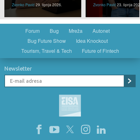
Zvonko Pavić
29. lipnja 2026.
Zvonko Pavić
23. lipnja 202
Forum
Bug
Mreža
Autonet
Bug Future Show
Idea Knockout
Tourism, Travel & Tech
Future of Fintech
Newsletter