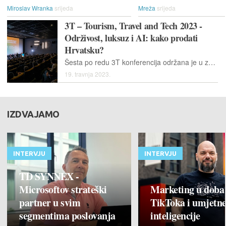
Miroslav Wranka
srijeda
Mreža
srijeda
3T – Tourism, Travel and Tech 2023 -
Održivost, luksuz i AI: kako prodati
Hrvatsku?
Šesta po redu 3T konferencija održana je u zagrebačkom kinu Kaptol Boutique Cinema & Bar. Glavne teme ove godine bili su umjetna inteligencija – čiji je eksplozivan rast bio jedan od hitova prošle godine – zatim, održivost i luksuz...
19. travnja 2023.
IZDVAJAMO
INTERVJU
INTERVJU
TD SYNNEX -
Microsoftov strateški
Marketing u doba
partner u svim
TikToka i umjetn
segmentima poslovanja
inteligencije