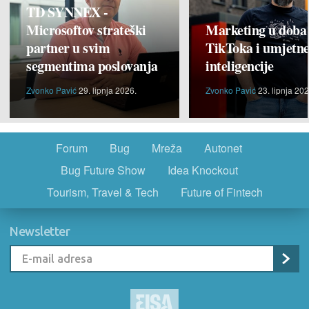
TD SYNNEX -
Microsoftov strateški
Marketing u doba
partner u svim
TikToka i umjetn
segmentima poslovanja
inteligencije
Zvonko Pavić
29. lipnja 2026.
Zvonko Pavić
23. lipnja 202
Forum
Bug
Mreža
Autonet
Bug Future Show
Idea Knockout
Tourism, Travel & Tech
Future of Fintech
Newsletter