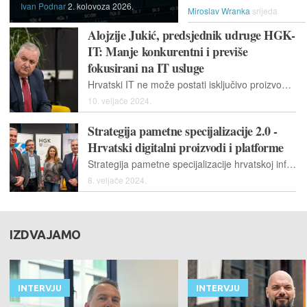
Ivan Podnar
2. kolovoza 2026.
Miroslav Wranka
srijeda
Alojzije Jukić, predsjednik udruge HGK-
IT: Manje konkurentni i previše
fokusirani na IT usluge
Hrvatski IT ne može postati isključivo proizvodna industrija, ako želite implementirati proizvod, morate imati i uslugu kako to napraviti, fokus na inovacije i vlastite digitalne proizvode je nužan
10. veljače 2024.
Strategija pametne specijalizacije 2.0 -
Hrvatski digitalni proizvodi i platforme
Strategija pametne specijalizacije hrvatskoj informatičkoj industriji omogućit će bolji pristup do novca iz europskih fondova, koji će ulagati u razvoj novih, globalno konkurentnih proizvoda
8. veljače 2024.
IZDVAJAMO
INTERVJU
INTERVJU