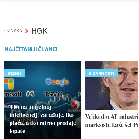
HGK
OZNAKA
NAJČITANIJI ČLANCI
BIZNIS
BIZARNOSTI
Tko na umjetnoj
inteligenciji zarađuje, tko
Veliki dio AI industri
plaća, a tko mirno prodaje
marksisti, kaže šef P
lopate