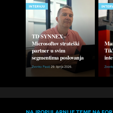
INTERVJU
INTER
TD SYNNEX -
Microsoftov strateški
Mar
partner u svim
Tik
segmentima poslovanja
inte
Zvonko Pavić
29. lipnja 2026.
Zvonk
NAJPOPULARNIJE TEME NA FO