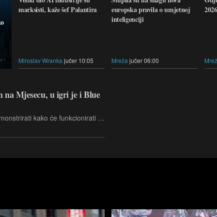
marksisti, kaže šef Palantira
europska pravila o umjetnoj
2026
inteligenciji
ko
Miroslav Wranka
jučer 10:05
Mreža
jučer 06:00
Mre
na Mjesecu, u igri je i Blue
Blue Origin prvo mora isplanirati i demonstrirati kako će funkcionirati dostava na površini Mjeseca. Ako sve prođe kako treba, VIPER će prevoziti njihov lander Blue Moon Mark 1.