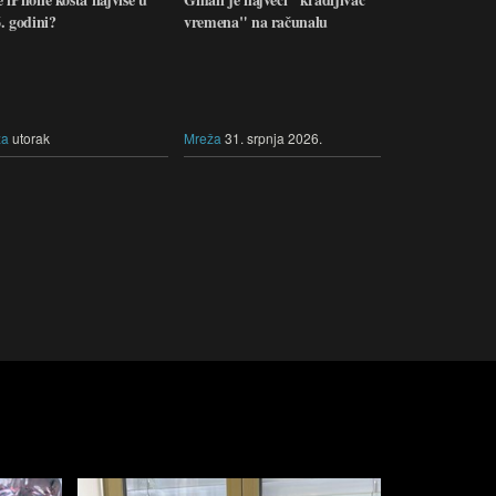
. godini?
vremena" na računalu
ža
utorak
Mreža
31. srpnja 2026.