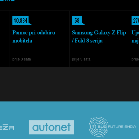
40.884
58
27
0
Pomoć pri odabiru
Samsung Galaxy Z Flip
Upu
mobitela
/ Fold 8 serija
naj
prije 3 sata
prije 3 sata
prij