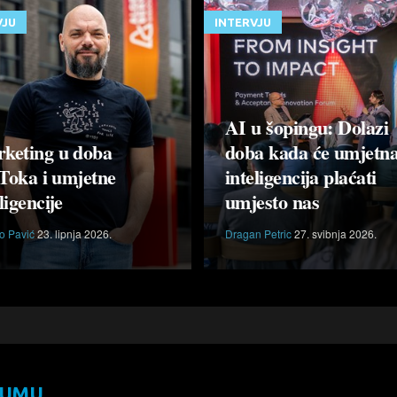
VJU
INTERVJU
AI u šopingu: Dolazi
keting u doba
doba kada će umjetn
Toka i umjetne
inteligencija plaćati
ligencije
umjesto nas
o Pavić
23. lipnja 2026.
Dragan Petric
27. svibnja 2026.
RUMU