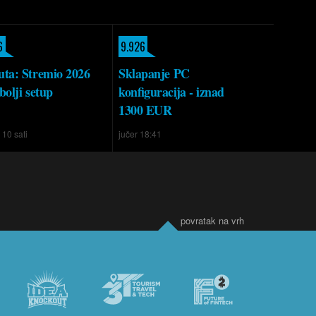
6
9.926
ta: Stremio 2026
Sklapanje PC
bolji setup
konfiguracija - iznad
1300 EUR
e 10 sati
jučer 18:41
povratak na vrh