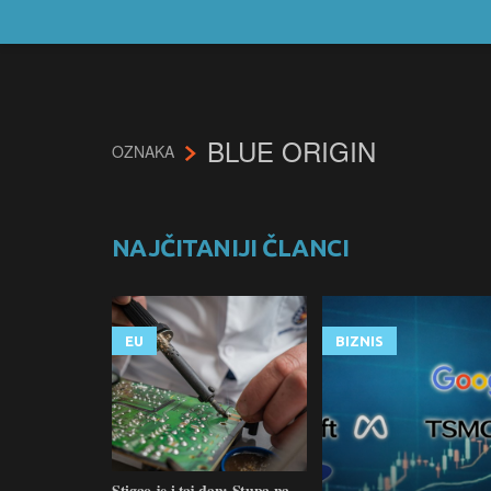
BLUE ORIGIN
OZNAKA
NAJČITANIJI ČLANCI
EU
BIZNIS
Stigao je i taj dan: Stupa na