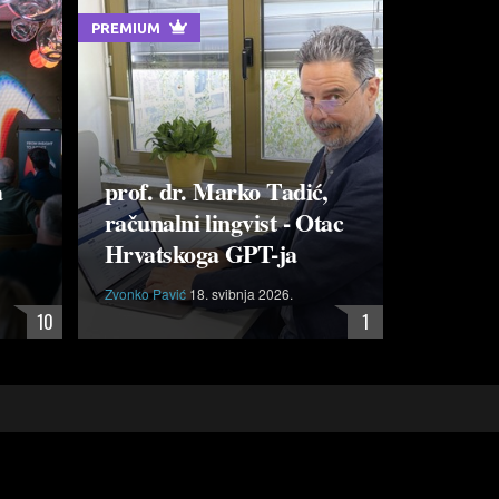
PREMIUM
a
prof. dr. Marko Tadić,
računalni lingvist - Otac
Hrvatskoga GPT-ja
Zvonko Pavić
18. svibnja 2026.
10
1