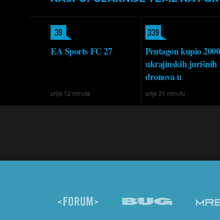
39
339
EA Sports FC 27
Pentagon kupio 200
ukrajinskih jurišnih
dronova u
prije 12 minuta
prije 21 minutu