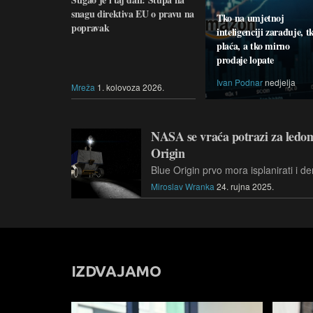
snagu direktiva EU o pravu na
Tko na umjetnoj
popravak
inteligenciji zarađuje, t
plaća, a tko mirno
prodaje lopate
Ivan Podnar
nedjelja
Mreža
1. kolovoza 2026.
NASA se vraća potrazi za ledom 
Origin
Miroslav Wranka
24. rujna 2025.
IZDVAJAMO