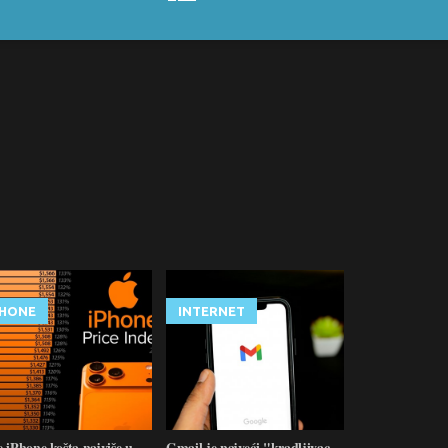
PHONE
INTERNET
 iPhone košta najviše u
Gmail je najveći "kradljivac