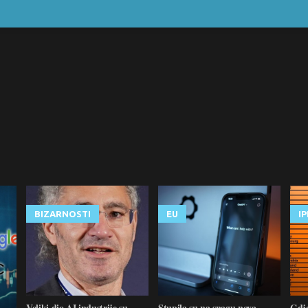
BIZARNOSTI
EU
I
Veliki dio AI industrije su
Stupila su na snagu nova
Gdje