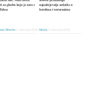
iti za glazbu koju je uzeo s
najzahtjevnije zadatke u
Tubea
hotelima i restoranima
slav Wranka
2. kolovoza 2026.
Mreža
3. kolovoza 2026.