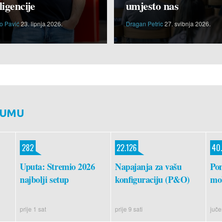
ligencije
umjesto nas
o Pavić
23. lipnja 2026.
Dragan Petric
27. svibnja 2026.
RUMU
282
22.126
40
Uputa: Stremio 2026
Napajanja za vašu
Po
najbolji setup
konfiguraciju (P&O)
mob
prije 1 sat
prije 9 sati
juče