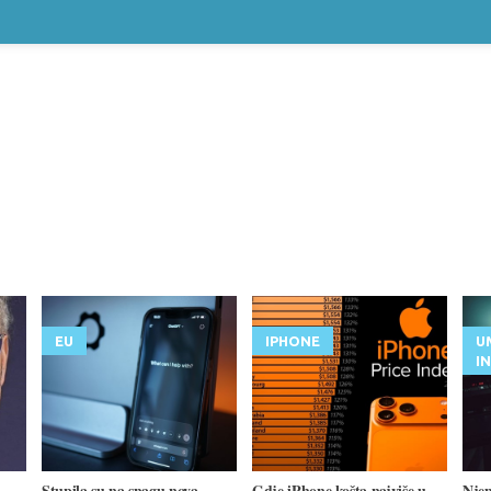
EU
IPHONE
U
I
Stupila su na snagu nova
Gdje iPhone košta najviše u
Nje