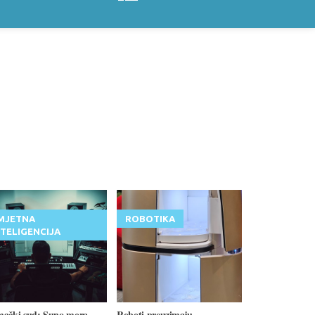
MJETNA
ROBOTIKA
NTELIGENCIJA
mački sud: Suno mora
Roboti preuzimaju