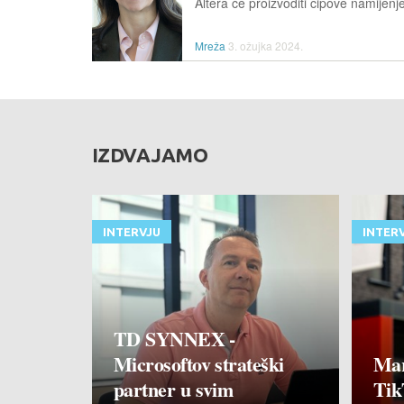
Mreža
3. ožujka 2024.
IZDVAJAMO
INTERVJU
INTER
TD SYNNEX -
Microsoftov strateški
Mar
partner u svim
Tik