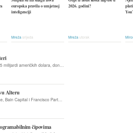
ra
europska pravila o umjetnoj
2026. godini?
plat
inteligenciji
You
Mreža
srijeda
Mreža
utorak
Miro
teri
Ugovor, koji Alteru procjenjuje na 8,75 milijardi američkih dolara, donijet će 4,46 mlrd. USD gotovine po zaključenju u drugoj polovici ove godine.
vu Alteru
Među zainteresiranima su Slilver Lake, Bain Capital i Francisco Partners. Prodaja manjinskog udjela bi mogla biti okončana već početkom iduće godine.
 programabilnim čipovima