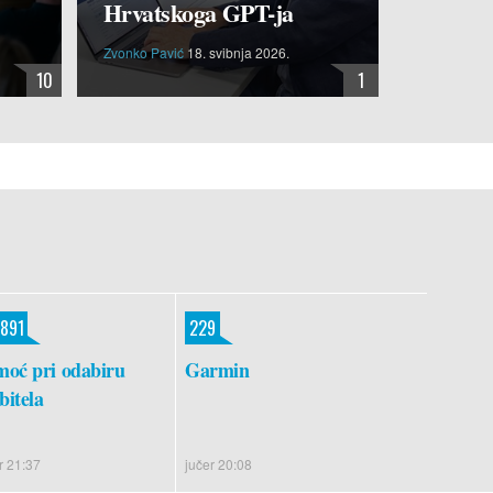
Hrvatskoga GPT-ja
Zvonko Pavić
18. svibnja 2026.
10
1
.891
229
moć pri odabiru
Garmin
itela
r 21:37
jučer 20:08