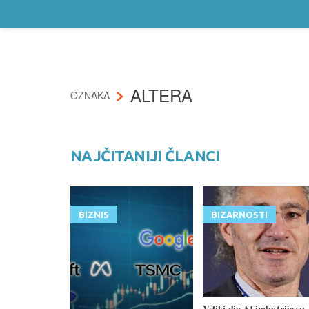
ALTERA
OZNAKA
NAJČITANIJI ČLANCI
BIZNIS
BIZARNOSTI
Veliki dio AI industrije su