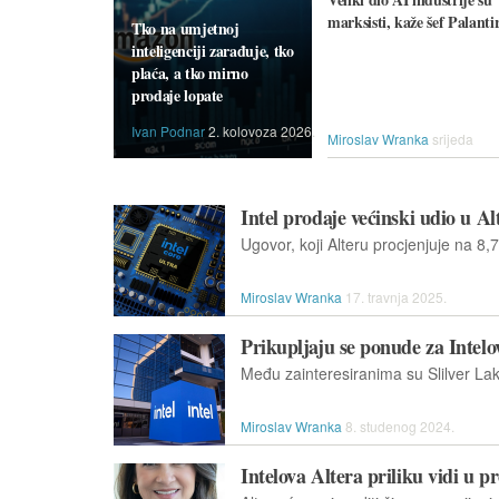
marksisti, kaže šef Palanti
Tko na umjetnoj
inteligenciji zarađuje, tko
plaća, a tko mirno
prodaje lopate
Ivan Podnar
2. kolovoza 2026.
Miroslav Wranka
srijeda
Intel prodaje većinski udio u Al
Miroslav Wranka
17. travnja 2025.
Prikupljaju se ponude za Intelo
Miroslav Wranka
8. studenog 2024.
Intelova Altera priliku vidi u