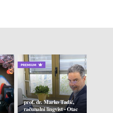
PREMIUM
a
prof. dr. Marko Tadić,
računalni lingvist - Otac