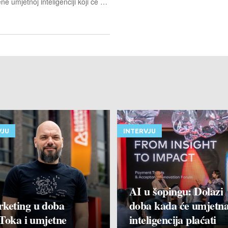
Altera će proizvoditi čipove namijenjene umjetnoj inteligenciji koji će konkurirati Nvidiji.
VJU
INTERVJU
AI u šopingu: Dolazi
keting u doba
doba kada će umjetn
Toka i umjetne
inteligencija plaćati