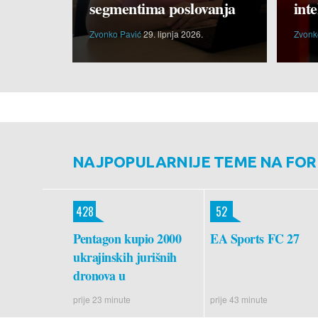
segmentima poslovanja
inte
Zvonko Pavić
29. lipnja 2026.
Zvonk
NAJPOPULARNIJE TEME NA FO
428
52
Pentagon kupio 2000
EA Sports FC 27
ukrajinskih jurišnih
dronova u
prije 23 minute
prije 43 minute