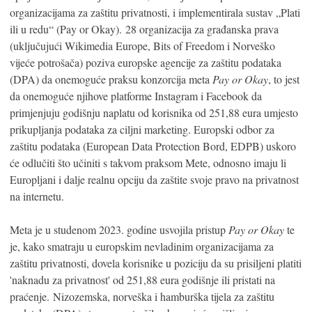
organizacijama za zaštitu privatnosti, i implementirala sustav „Plati
ili u redu“ (Pay or Okay). 28 organizacija za građanska prava
(uključujući Wikimedia Europe, Bits of Freedom i Norveško
vijeće potrošača) poziva europske agencije za zaštitu podataka
(DPA) da onemoguće praksu konzorcija meta
Pay or Okay
, to jest
da onemoguće njihove platforme Instagram i Facebook da
primjenjuju godišnju naplatu od korisnika od 251,88 eura umjesto
prikupljanja podataka za ciljni marketing. Europski odbor za
zaštitu podataka (European Data Protection Bord, EDPB) uskoro
će odlučiti što učiniti s takvom praksom Mete, odnosno imaju li
Europljani i dalje realnu opciju da zaštite svoje pravo na privatnost
na internetu.
Meta je u studenom 2023. godine usvojila pristup
Pay or Okay
te
je, kako smatraju u europskim nevladinim organizacijama za
zaštitu privatnosti, dovela korisnike u poziciju da su prisiljeni platiti
'naknadu za privatnost' od 251,88 eura godišnje ili pristati na
praćenje. Nizozemska, norveška i hamburška tijela za zaštitu