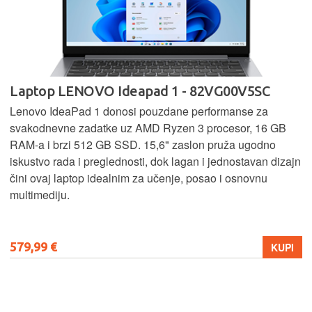
Laptop LENOVO Ideapad 1 - 82VG00V5SC
Lenovo IdeaPad 1 donosi pouzdane performanse za
svakodnevne zadatke uz AMD Ryzen 3 procesor, 16 GB
RAM-a i brzi 512 GB SSD. 15,6" zaslon pruža ugodno
iskustvo rada i preglednosti, dok lagan i jednostavan dizajn
čini ovaj laptop idealnim za učenje, posao i osnovnu
multimediju.
579,99 €
KUPI