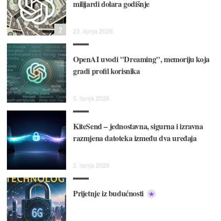
milijardi dolara godišnje
2
23. lipnja 2026.
OpenAI uvodi "Dreaming", memoriju koja
gradi profil korisnika
5. lipnja 2026.
KiteSend – jednostavna, sigurna i izravna
razmjena datoteka između dva uređaja
2. lipnja 2026.
Prijetnje iz budućnosti