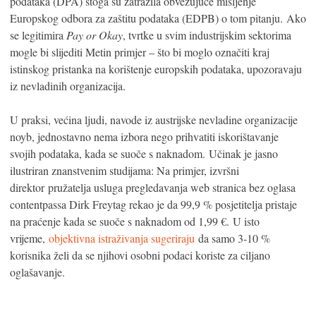
podataka (DPA) stoga su zatražila obvezujuće mišljenje
Europskog odbora za zaštitu podataka (EDPB) o tom pitanju. Ako
se legitimira
Pay or Okay
, tvrtke u svim industrijskim sektorima
mogle bi slijediti Metin primjer – što bi moglo označiti kraj
istinskog pristanka na korištenje europskih podataka, upozoravaju
iz nevladinih organizacija.
U praksi, većina ljudi, navode iz austrijske nevladine organizacije
noyb, jednostavno nema izbora nego prihvatiti iskorištavanje
svojih podataka, kada se suoče s naknadom. Učinak je jasno
ilustriran znanstvenim studijama: Na primjer, izvršni
direktor pružatelja usluga pregledavanja web stranica bez oglasa
contentpassa Dirk Freytag rekao je da 99,9 % posjetitelja pristaje
na praćenje kada se suoče s naknadom od 1,99 €. U isto
vrijeme,
objektivna istraživanja sugeriraju
da samo 3-10 %
korisnika želi da se njihovi osobni podaci koriste za ciljano
oglašavanje.