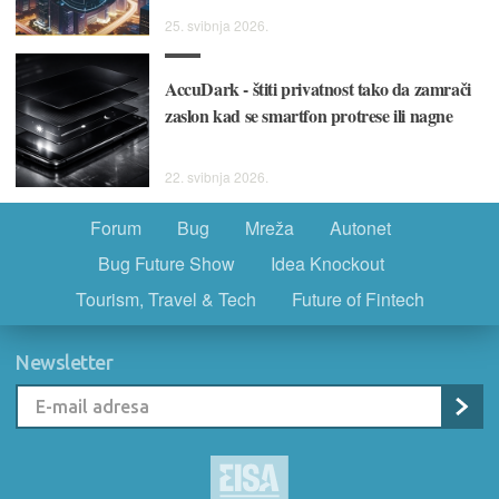
25. svibnja 2026.
AccuDark - štiti privatnost tako da zamrači
zaslon kad se smartfon protrese ili nagne
22. svibnja 2026.
Forum
Bug
Mreža
Autonet
Bug Future Show
Idea Knockout
Tourism, Travel & Tech
Future of Fintech
Newsletter