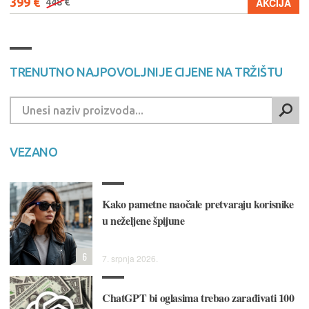
399 €
AKCIJA
448 €
TRENUTNO NAJPOVOLJNIJE CIJENE NA TRŽIŠTU
VEZANO
Kako pametne naočale pretvaraju korisnike
u neželjene špijune
6
7. srpnja 2026.
ChatGPT bi oglasima trebao zarađivati 100