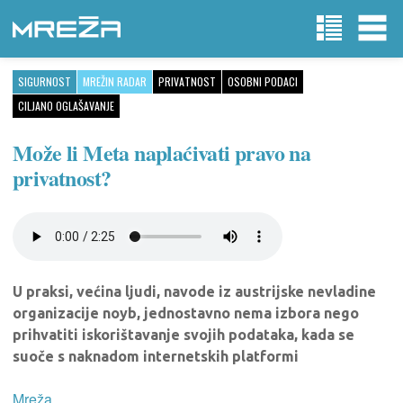
SIGURNOST
MREŽIN RADAR
PRIVATNOST
OSOBNI PODACI
CILJANO OGLAŠAVANJE
Može li Meta naplaćivati pravo na
privatnost?
U praksi, većina ljudi, navode iz austrijske nevladine
organizacije noyb, jednostavno nema izbora nego
prihvatiti iskorištavanje svojih podataka, kada se
suoče s naknadom internetskih platformi
Mreža