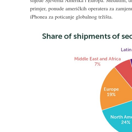
slijede Sjeverna Amerika i Europa. Međutim, din
primjer, ponude američkih operatera za zamjenu
iPhonea za poticanje globalnog tržišta.