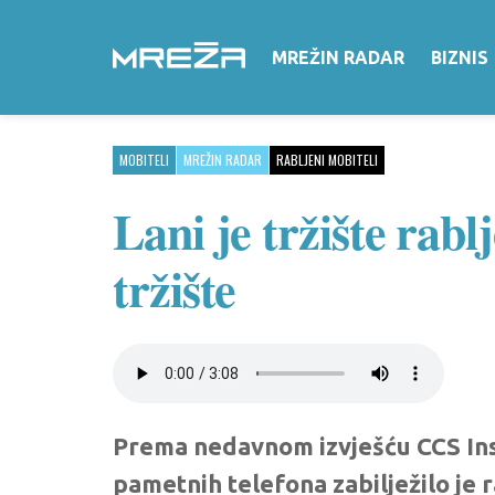
MREŽIN RADAR
BIZNIS
MOBITELI
MREŽIN RADAR
RABLJENI MOBITELI
Lani je tržište rab
tržište
Prema nedavnom izvješću CCS Insi
pametnih telefona zabilježilo je r