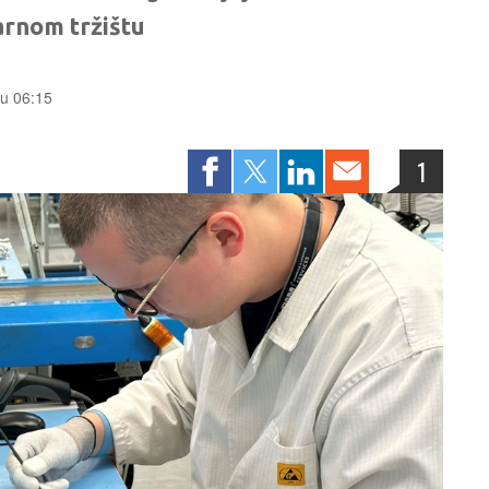
arnom tržištu
 u 06:15
1