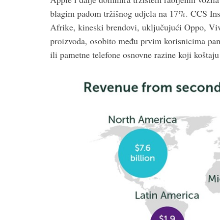
blagim padom tržišnog udjela na 17%. CCS Insig
Afrike, kineski brendovi, uključujući Oppo, Vivo
proizvoda, osobito među prvim korisnicima pam
ili pametne telefone osnovne razine koji koštaj