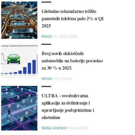
Globalno sekundarno tržište
pametnih telefona palo 2% u Q1
2025
Mreža
22. lipnja 2025.
Broj novih električnih
automobila na baterije porastao
za 30 % u 2025.
Mreža
prije 10 sati
ULTRA - sveobuhvatna
aplikacija za definiranje i
upravljanje podsjetnicima i
alarmima
Matija Gračanin
danas 06:30