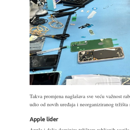
Takva promjena naglašava sve veću važnost rablj
udio od novih uređaja i neorganiziranog tržišta 
Apple lider
Apple i dalje dominira tržištem rabljenih voz