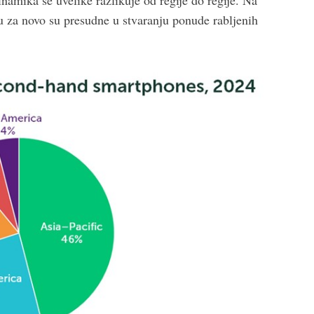
amika se uvelike razlikuje od regije do regije. Na
 za novo su presudne u stvaranju ponude rabljenih