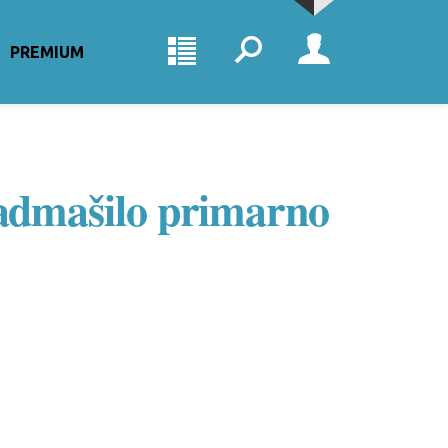
PREMIUM
 nadmašilo primarno