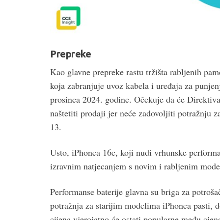
Prepreke
Kao glavne prepreke rastu tržišta rabljenih pame
koja zabranjuje uvoz kabela i uređaja za punjen
prosinca 2024. godine. Očekuje da će Direktiva
naštetiti prodaji jer neće zadovoljiti potražnj
13.
Usto, iPhonea 16e, koji nudi vrhunske performa
izravnim natjecanjem s novim i rabljenim mode
Performanse baterije glavna su briga za potrošač
potražnja za starijim modelima iPhonea pasti, d
cijena vjerojatno će ostati popularne među cjen