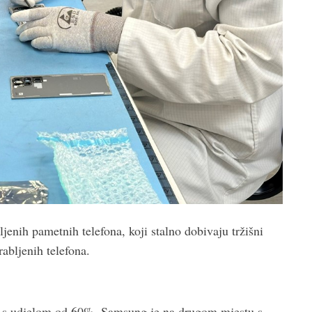
enih pametnih telefona, koji stalno dobivaju tržišni
rabljenih telefona.
ila s udjelom od 60%. Samsung je na drugom mjestu s