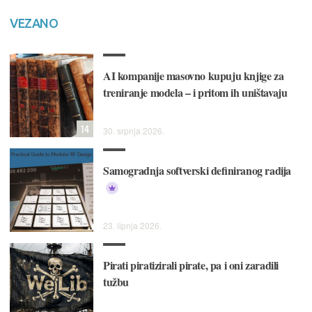
VEZANO
AI kompanije masovno kupuju knjige za
treniranje modela – i pritom ih uništavaju
14
30. srpnja 2026.
Samogradnja softverski definiranog radija
23. lipnja 2026.
Pirati piratizirali pirate, pa i oni zaradili
tužbu