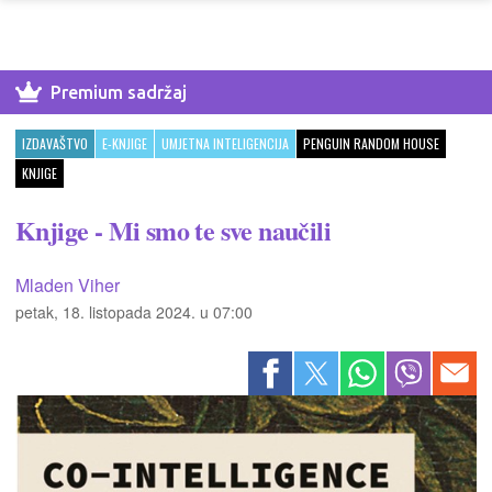
Premium sadržaj
IZDAVAŠTVO
E-KNJIGE
UMJETNA INTELIGENCIJA
PENGUIN RANDOM HOUSE
KNJIGE
Knjige - Mi smo te sve naučili
Mladen Viher
petak, 18. listopada 2024. u 07:00