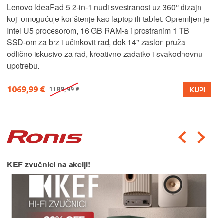
Lenovo IdeaPad 5 2‑in‑1 nudi svestranost uz 360° dizajn
koji omogućuje korištenje kao laptop ili tablet. Opremljen je
Intel U5 procesorom, 16 GB RAM-a i prostranim 1 TB
SSD‑om za brz i učinkovit rad, dok 14" zaslon pruža
odlično iskustvo za rad, kreativne zadatke i svakodnevnu
upotrebu.
1069,99 €
KUPI
1189,99 €
KEF zvučnici na akciji!