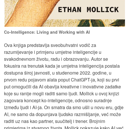
Co-Intelligence: Living and Working with AI
Ova knjiga predstavlja sveobuhvatni vodič za
razumijevanje i primjenu umjetne inteligencije u
svakodnevnom životu, radu i obrazovanju. Autor se
fokusira na trenutak kada je umjetna inteligencija postala
dostupna široj javnosti, u studenome 2022. godine, u
prvom redu pojavom alata poput ChatGPT-ja, koji su prvi
put omogućili da AI obavlja kreativne i inovativne zadatke
koje su ranije mogli raditi samo ljudi. Mollick u ovoj knjizi
zagovara koncept ko-inteligencije, odnosno suradnje
između ljudi i AI-ja. On smatra da smo ušli u novu eru, gdje
AI, ne samo da dopunjava ljudsko razmišljanje, već može
raditi uz nas kao partner, suučitelj i trener. Brojnim
primjerima iz stvarnog života, Mollick pokazuje kako AI već