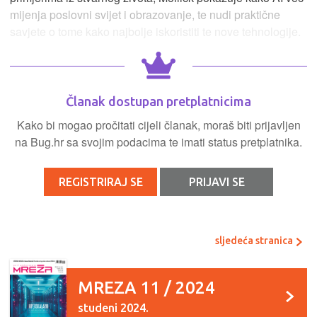
mijenja poslovni svijet i obrazovanje, te nudi praktične
savjete o tome kako najbolje iskoristiti te nove tehnologije.
Članak dostupan pretplatnicima
Kako bi mogao pročitati cijeli članak, moraš biti prijavljen
na Bug.hr sa svojim podacima te imati status pretplatnika.
REGISTRIRAJ SE
PRIJAVI SE
sljedeća stranica
MREZA 11 / 2024
studeni 2024.