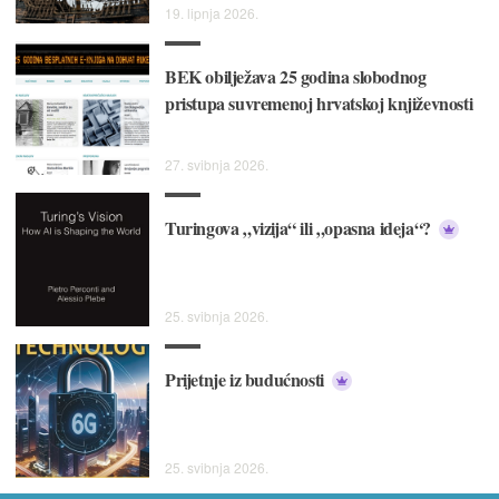
19. lipnja 2026.
BEK obilježava 25 godina slobodnog
pristupa suvremenoj hrvatskoj književnosti
27. svibnja 2026.
Turingova „vizija“ ili „opasna ideja“?
25. svibnja 2026.
Prijetnje iz budućnosti
25. svibnja 2026.