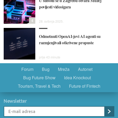
U subotu se u Zagrebu otvara Muzej
povijesti videoigara
4
28. svibnja 2025.
Odmetnuti OpenAI-jevi AI agenti su
razmjenjivali otkrivene propuste
prije 43 minute
Forum
Bug
Mreža
Autonet
Bug Future Show
Idea Knockout
Tourism, Travel & Tech
Future of Fintech
Newsletter