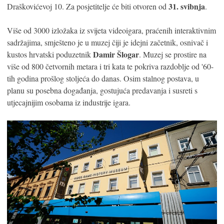
31. svibnja
Draškovićevoj 10. Za posjetitelje će biti otvoren od
.
Više od 3000 izložaka iz svijeta videoigara, praćenih interaktivnim
sadržajima, smješteno je u muzej čiji je idejni začetnik, osnivač i
Damir Šlogar
kustos hrvatski poduzetnik
. Muzej se prostire na
više od 800 četvornih metara i tri kata te pokriva razdoblje od '60-
tih godina prošlog stoljeća do danas. Osim stalnog postava, u
planu su posebna događanja, gostujuća predavanja i susreti s
utjecajnijim osobama iz industrije igara.