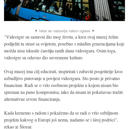
"Videoigre su sastavni dio mog života, a kroz ovaj muzej želim
podijeliti tu strast sa svijetom, posebno s mlađim generacijama koje
možda nisu iskusile čaroliju ranih dana videoigara. Osim toga,
videoigre su odavno dio suvremene kulture.
Ovaj muzej ima cilj educirati, inspirirati i zabaviti posjetitelje kroz
uzbudljivo putovanje u povijest videoigara. Sto posto je privatno
financiran. Radi se o vrlo osobnom projektu u kojem nisam bio
spreman na puno kompromisa, tako da nisam ni pokušavao tražiti
alternativne izvore financiranja.
Kada krenemo s radom i pokažemo da se radi o vrlo ozbiljnom
projektu kakvog u Europi još nema, nadamo se i široj podršci”,
rekao je Šlogar.