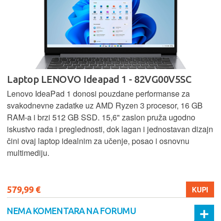
Laptop LENOVO Ideapad 1 - 82VG00V5SC
Lenovo IdeaPad 1 donosi pouzdane performanse za
svakodnevne zadatke uz AMD Ryzen 3 procesor, 16 GB
RAM-a i brzi 512 GB SSD. 15,6" zaslon pruža ugodno
iskustvo rada i preglednosti, dok lagan i jednostavan dizajn
čini ovaj laptop idealnim za učenje, posao i osnovnu
multimediju.
579,99 €
KUPI
NEMA KOMENTARA NA FORUMU