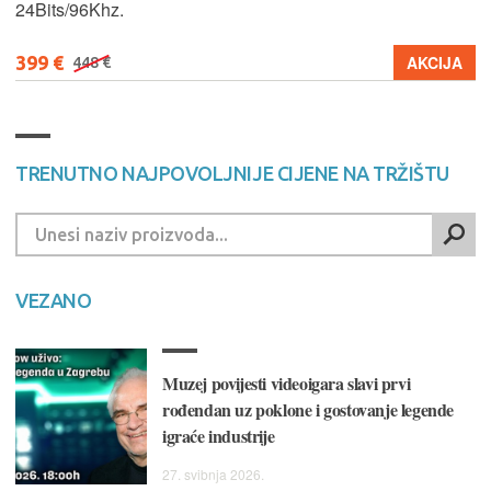
24Bits/96Khz.
399 €
AKCIJA
448 €
TRENUTNO NAJPOVOLJNIJE CIJENE NA TRŽIŠTU
VEZANO
Muzej povijesti videoigara slavi prvi
rođendan uz poklone i gostovanje legende
igraće industrije
27. svibnja 2026.