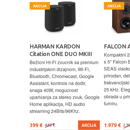
AKCIJA
AKCIJA
HARMAN KARDON
FALCON 
Citation ONE DUO MKIII
 elegantnog
Kompaktni 2-
vuka za
s 5" Falcon 
Bežicni Hi-Fi zvucnik sa premium
.
SEAS visok
industrijskim dizajnom, Wi-Fi,
prirodan, det
Bluetooth, Chromecast, Google
frekvencijsk
Assistant, kontrole na dodir,
25 kHz. Ele
snaga 40W, mogucnost
obrada u pr
uparivanja za stereo zvuk, Google
furniru.
Home aplikacija, HD audio
streaming 24Bits/96Khz.
399 €
1.979 €
KUPI
AKCIJA
448 €
2.9