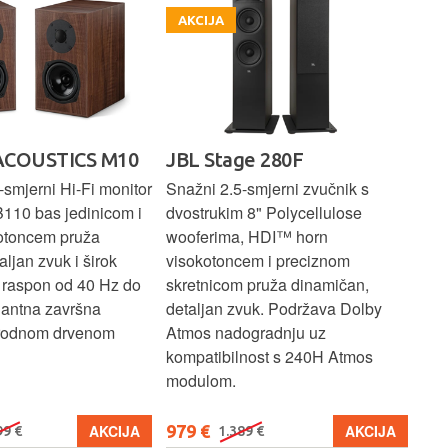
AKCIJA
A
ACOUSTICS M10
JBL Stage 280F
PR
E
smjerni Hi-Fi monitor
Snažni 2.5-smjerni zvučnik s
B110 bas jedinicom i
dvostrukim 8" Polycellulose
Kom
otoncem pruža
wooferima, HDI™ horn
zvu
aljan zvuk i širok
visokotoncem i preciznom
bas
i raspon od 40 Hz do
skretnicom pruža dinamičan,
1" 
gantna završna
detaljan zvuk. Podržava Dolby
vis
irodnom drvenom
Atmos nadogradnju uz
zvu
kompatibilnost s 240H Atmos
za 
modulom.
979 €
27
AKCIJA
AKCIJA
99 €
1.389 €