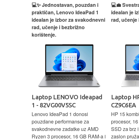
n, Lenovo
💻✨ Jednostavan, pouzdan i
💻💼 Svestr
si odličan
praktičan, Lenovo IdeaPad 1
idealan je 
nosti za
idealan je izbor za svakodnevni
rad, učenje 
rad, učenje i bezbrižno
korištenje.
IdeaPad
Laptop LENOVO Ideapad
Laptop HP
SC
1 - 82VG00V5SC
CZ9C6EA
 3 s Ryzen 5
Lenovo IdeaPad 1 donosi
HP 15 komb
RAM-a nudi
pouzdane performanse za
procesor, 1
še aplikacija
svakodnevne zadatke uz AMD
SSD za brz i 
 moderan
Ryzen 3 procesor, 16 GB RAM-a i
zaslon pruž