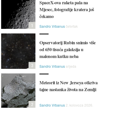
SpaceX-ova raketa pala na
Mjesec, fotografije kratera još
čekamo
1
Sandro Vrbanus
četvrtak
Opservatorij Rubin snimio više
od 650 tisuća galaksija u
malenom kutku neba
3
Sandro Vrbanus
srijeda
Meteorit iz New Jerseya otkriva
tajne nastanka života na Zemlji
2
Sandro Vrbanus
2. kolovoza 2026.