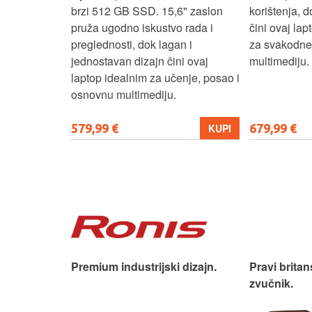
D
brzi 512 GB SSD. 15,6" zaslon
korištenja, 
up podacima,
pruža ugodno iskustvo rada i
čini ovaj la
izbor za
preglednosti, dok lagan i
za svakodnev
kuće i
jednostavan dizajn čini ovaj
multimediju.
e.
laptop idealnim za učenje, posao i
osnovnu multimediju.
579,99 €
679,99 €
KUPI
KUPI
iji!
Premium industrijski dizajn.
Pravi britan
zvučnik.