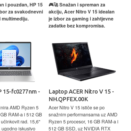
an i pouzdan, HP 15
🎮🚀 Snažan i spreman za
🎯⚡
izbor za svakodnevni
akciju, Acer Nitro V 15 idealan
Len
i multimediju.
je izbor za gaming i zahtjevne
vrh
zadatke bez kompromisa.
pro
rad
 15-fc0277nm -
Laptop ACER Nitro V 15 -
La
NH.QPFEX.00K
Sl
inira AMD Ryzen 5
Acer Nitro V 15 ističe se po
Len
6 GB RAM-a i 512 GB
snažnim performansama uz AMD
Ryz
učinkovit rad. 15,6"
Ryzen 5 procesor, 16 GB RAM-a i
TB 
a ugodno iskustvo
512 GB SSD, uz NVIDIA RTX
dov