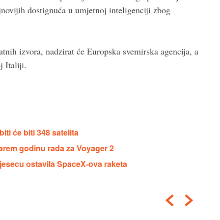
jnovijih dostignuća u umjetnoj inteligenciji zbog
ivatnih izvora, nadzirat će Europska svemirska agencija, a
Italiji.
i će biti 348 satelita
arem godinu rada za Voyager 2
 Mjesecu ostavila SpaceX-ova raketa