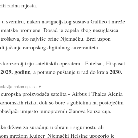
iti radna mjesta.
je u svemiru, nakon navigacijskog sustava Galileo i mreže
klimatske promjene. Dosad je zapela zbog nesuglasica
i troškova, što najviše brine Njemačku. Brzi uspon
adi jačanja europskog digitalnog suvereniteta.
konzorcij triju satelitskih operatera - Eutelsat, Hispasat
2029. godine
2030.
u
, a potpuno puštanje u rad do kraja
europska proizvođača satelita - Airbus i Thales Alenia
ekonomskih rizika dok se bore s gubicima na postojećim
dobavljači umjesto punopravnih članova konzorcija.
e države za suradnju u obrani i sigurnosti, ali
anom mrežom Kuiper. Njemački Helsing upozorio je