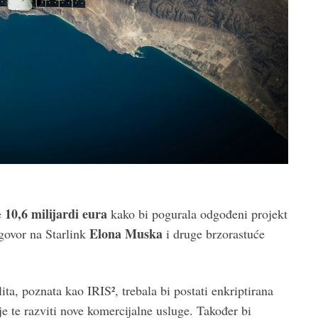
10,6 milijardi eura
e
kako bi pogurala odgođeni projekt
Elona Muska
dgovor na Starlink
i druge brzorastuće
ita, poznata kao IRIS², trebala bi postati enkriptirana
je te razviti nove komercijalne usluge. Također bi