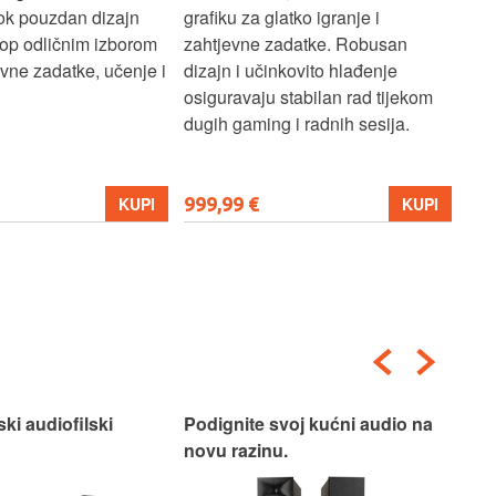
dok pouzdan dizajn
grafiku za glatko igranje i
pru
ptop odličnim izborom
zahtjevne zadatke. Robusan
dok
ne zadatke, učenje i
dizajn i učinkovito hlađenje
mul
osiguravaju stabilan rad tijekom
pro
dugih gaming i radnih sesija.
999,99 €
699
KUPI
KUPI
ski audiofilski
Podignite svoj kućni audio na
Nas
novu razinu.
Box