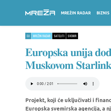
MREŽIN RADAR
BIZNIS
EU
MREŽIN RADAR
SATELITI
SVEMIR
Europska unija dodi
Muskovom Starlin
Projekt, koji će uključivati i finan
Europska svemirska agencija, a nj