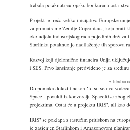
trebala potaknuti europsku konkurentnost i stvor
Projekt je treća velika inicijativa Europske uni
za promatranje Zemlje Copernicus, koja prati 
oko udjela industrijskog rada pojedinih država 
Starlinka potaknuo je nadilaženje tih sporova r
Razvoj koji djelomično financira Unija uključuje 
i SES. Prvo lansiranje predviđeno je za sredin
Do pomaka dolazi i nakon što su se dva vodeća 
Space - povukli iz konzorcija SpaceRise zbog 
projektima. Ostat će u projektu IRIS², ali kao 
IRIS² se poklapa s rastućim pritiskom na europsk
je zasjenjen Starlinkom i Amazonovom planir