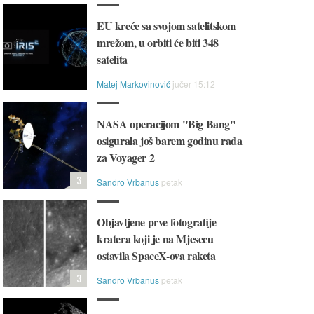
EU kreće sa svojom satelitskom
mrežom, u orbiti će biti 348
satelita
Matej Markovinović
jučer 15:12
NASA operacijom "Big Bang"
osigurala još barem godinu rada
za Voyager 2
3
Sandro Vrbanus
petak
Objavljene prve fotografije
kratera koji je na Mjesecu
ostavila SpaceX-ova raketa
3
Sandro Vrbanus
petak