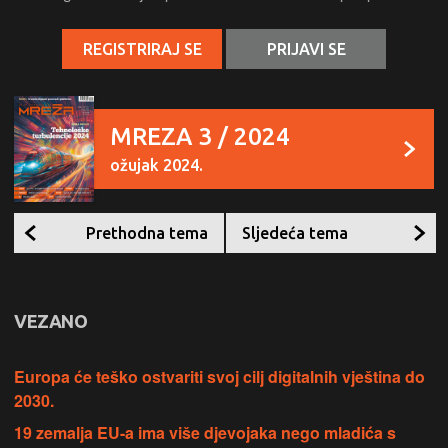
REGISTRIRAJ SE
PRIJAVI SE
MREZA 3 / 2024
ožujak 2024.
Prethodna tema
Sljedeća tema
VEZANO
Europa će teško ostvariti svoj cilj digitalnih vještina do
2030.
19 zemalja EU-a ima više djevojaka nego mladića s