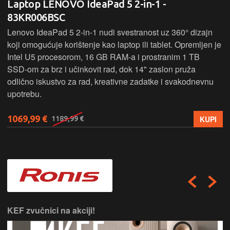
Laptop LENOVO IdeaPad 5 2-in-1 -
83KR006BSC
Lenovo IdeaPad 5 2‑in‑1 nudi svestranost uz 360° dizajn
koji omogućuje korištenje kao laptop ili tablet. Opremljen je
Intel U5 procesorom, 16 GB RAM-a i prostranim 1 TB
SSD‑om za brz i učinkovit rad, dok 14" zaslon pruža
odlično iskustvo za rad, kreativne zadatke i svakodnevnu
upotrebu.
1069,99 €
KUPI
1189,99 €
KEF zvučnici na akciji!