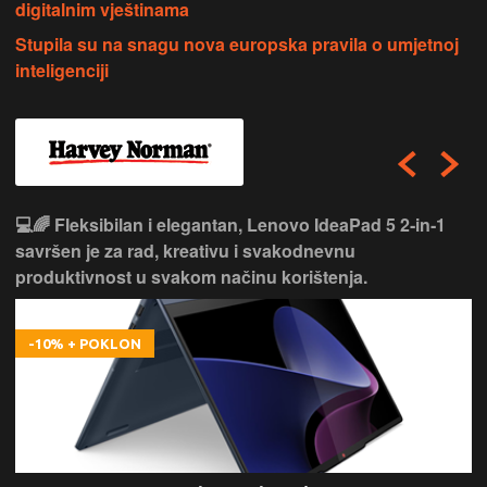
digitalnim vještinama
Stupila su na snagu nova europska pravila o umjetnoj
inteligenciji
💻🌈 Fleksibilan i elegantan, Lenovo IdeaPad 5 2‑in‑1
savršen je za rad, kreativu i svakodnevnu
produktivnost u svakom načinu korištenja.
-10% + POKLON