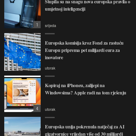
Stupila su na snagu nova europska pravila o
umjetnoj inteligenciji
1
srijeda
Europska komisija kroz Fond za rastuću
Europu priprema pet milijardi eura za
inovatore
utorak
Kopiraj na iPhoneu, zalijepi na
Windowsima? Apple radi na tom rješenju
4
utorak
Europska unija pokrenula natječaj za AI
gigatvornice vrijedan više od 30 milijardi