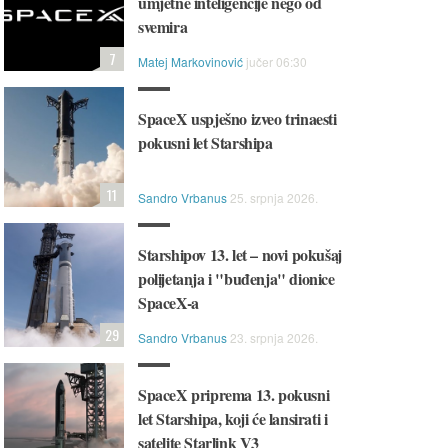
umjetne inteligencije nego od
svemira
7
Matej Markovinović
jučer 06:30
SpaceX uspješno izveo trinaesti
pokusni let Starshipa
11
Sandro Vrbanus
25. srpnja 2026.
Starshipov 13. let – novi pokušaj
polijetanja i "buđenja" dionice
SpaceX-a
29
Sandro Vrbanus
23. srpnja 2026.
SpaceX priprema 13. pokusni
let Starshipa, koji će lansirati i
satelite Starlink V3