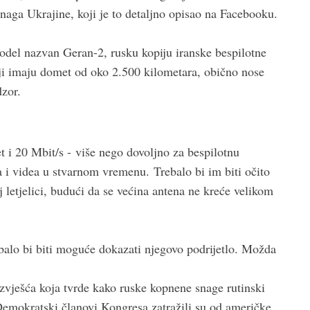
 snaga Ukrajine, koji je to detaljno opisao na Facebooku.
model nazvan Geran-2, rusku kopiju iranske bespilotne
ji imaju domet od oko 2.500 kilometara, obično nose
zor.
t i 20 Mbit/s - više nego dovoljno za bespilotnu
ka i videa u stvarnom vremenu. Trebalo bi im biti očito
j letjelici, budući da se većina antena ne kreće velikom
ebalo bi biti moguće dokazati njegovo podrijetlo. Možda
izvješća koja tvrde kako ruske kopnene snage rutinski
. Demokratski članovi Kongresa zatražili su od američke