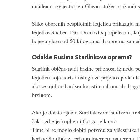
incidentu izvijestio je i Glavni stožer oružanih
Slike oborenih bespilotnih letjelica prikazuju 
letjelice Shahed 136. Dronovi s propelerom, ko
bojevu glavu od 50 kilograma ili opremu za nad
Odakle Rusima Starlinkova oprema?
Starlink obično nudi brzine prijenosa između pe
letjelicu koja koristi uslugu za prijenos podata
ako se njiihov hardver koristi na dronu ili drugo
brzinom.
Ako je doista riječ o Starlinkovom hardveru, tr
čak i gdje je kupljen i tko ga je kupio.
Time bi se moglo dobiti potvrdu za višestruka 
koriste Starlink za pristup internetu na terenu