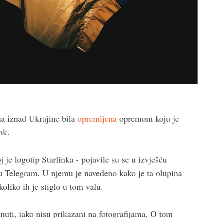
ena iznad Ukrajine bila
opremljena
opremom koju je
nk.
 je logotip Starlinka - pojavile su se u izvješću
u Telegram. U njemu je navedeno kako je ta olupina
oliko ih je stiglo u tom valu.
aknuti, iako nisu prikazani na fotografijama. O tom