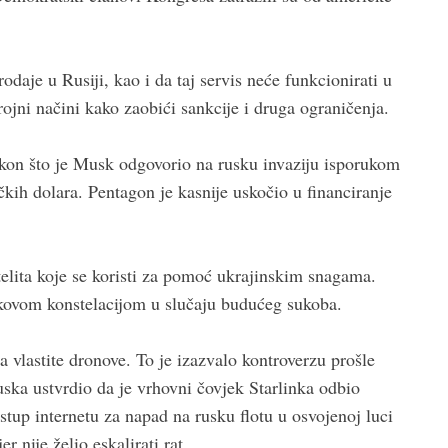
odaje u Rusiji, kao i da taj servis neće funkcionirati u
brojni načini kako zaobići sankcije i druga ograničenja.
akon što je Musk odgovorio na rusku invaziju isporukom
čkih dolara. Pentagon je kasnije uskočio u financiranje
telita koje se koristi za pomoć ukrajinskim snagama.
inkovom konstelacijom u slučaju budućeg sukoba.
a vlastite dronove. To je izazvalo kontroverzu prošle
ska ustvrdio da je vrhovni čovjek Starlinka odbio
tup internetu za napad na rusku flotu u osvojenoj luci
r nije želio eskalirati rat.