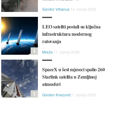
Sandro Vrbanus
14. srpnja 2026.
LEO sateliti postali su ključna
infrastruktura modernog
ratovanja
4
Mreža
11. srpnja 2026.
SpaceX u šest mjeseci spalio 260
Starlink satelita u Zemljinoj
atmosferi
5
Gorden Knezović
7. srpnja 2026.