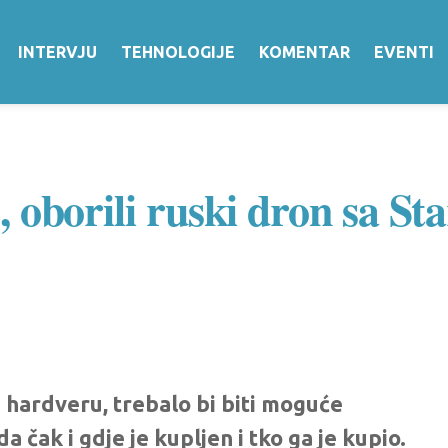
INTERVJU
TEHNOLOGIJE
KOMENTAR
EVENTI
e, oborili ruski dron sa S
m hardveru, trebalo bi biti moguće
 čak i gdje je kupljen i tko ga je kupio.