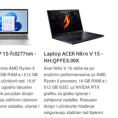
rad
 15-fc0277nm -
Laptop ACER Nitro V 15 -
La
NH.QPFEX.00K
Sl
inira AMD Ryzen 5
Acer Nitro V 15 ističe se po
Len
6 GB RAM-a i 512 GB
snažnim performansama uz AMD
Ryz
učinkovit rad. 15,6"
Ryzen 5 procesor, 16 GB RAM-a i
TB 
a ugodno iskustvo
512 GB SSD, uz NVIDIA RTX
dov
dok pouzdan dizajn
grafiku za glatko igranje i
pru
ptop odličnim izborom
zahtjevne zadatke. Robusan
dok
ne zadatke, učenje i
dizajn i učinkovito hlađenje
mul
osiguravaju stabilan rad tijekom
pro