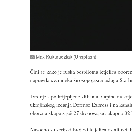
Max Kukurudziak (Unsplash)
Čini se kako je ruska bespilotna letjelica obor
napravila svemirska širokopojasna usluga Starli
Tvrdnje - potkrijepljene slikama olupine na kojoj
ukrajinskog izdanja Defense Express i na kanal
oborena skupa s još 27 dronova, od ukupno 32 k
Navodno su serijski brojevi letjelica ostali net