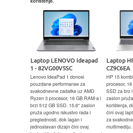
korištenje.
IdeaPad
Laptop LENOVO Ideapad
Laptop HP
SC
1 - 82VG00V5SC
CZ9C6EA
 3 s Ryzen 5
Lenovo IdeaPad 1 donosi
HP 15 komb
RAM-a nudi
pouzdane performanse za
procesor, 1
še aplikacija
svakodnevne zadatke uz AMD
SSD za brz i 
 moderan
Ryzen 3 procesor, 16 GB RAM-a i
zaslon pruž
D
brzi 512 GB SSD. 15,6" zaslon
korištenja, 
up podacima,
pruža ugodno iskustvo rada i
čini ovaj la
izbor za
preglednosti, dok lagan i
za svakodnev
kuće i
jednostavan dizajn čini ovaj
multimediju.