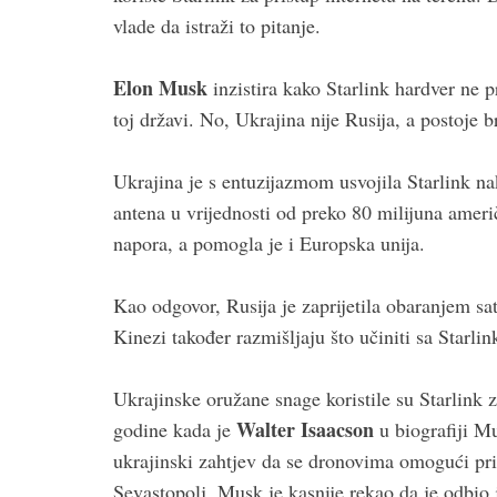
vlade da istraži to pitanje.
Elon Musk
inzistira kako Starlink hardver ne pr
toj državi. No, Ukrajina nije Rusija, a postoje 
Ukrajina je s entuzijazmom usvojila Starlink n
antena u vrijednosti od preko 80 milijuna ameri
napora, a pomogla je i Europska unija.
Kao odgovor, Rusija je zaprijetila obaranjem sa
Kinezi također razmišljaju što učiniti sa Starl
Ukrajinske oružane snage koristile su Starlink z
Walter Isaacson
godine kada je
u biografiji Mu
ukrajinski zahtjev da se dronovima omogući pris
Sevastopolj. Musk je kasnije rekao da je odbio je