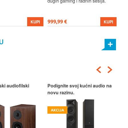
dugih gaming i radnih sesija.
999,99 €
699
KUPI
KUPI
U
ski audiofilski
Podignite svoj kućni audio na
Nas
novu razinu.
Box
AKCIJA
A