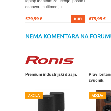
e.
laptop idealnim za učenje, posao i
osnovnu multimediju.
579,99 €
679,99 €
KUPI
KUPI
NEMA KOMENTARA NA FORUM
iji!
Premium industrijski dizajn.
Pravi britan
zvučnik.
AKCIJA
AKCIJA