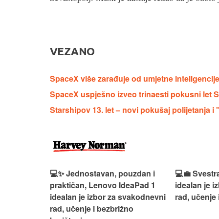
VEZANO
SpaceX više zarađuje od umjetne inteligencij
SpaceX uspješno izveo trinaesti pokusni let 
Starshipov 13. let – novi pokušaj polijetanja 
n, Lenovo
💻✨ Jednostavan, pouzdan i
💻💼 Svestr
si odličan
praktičan, Lenovo IdeaPad 1
idealan je 
nosti za
idealan je izbor za svakodnevni
rad, učenje 
rad, učenje i bezbrižno