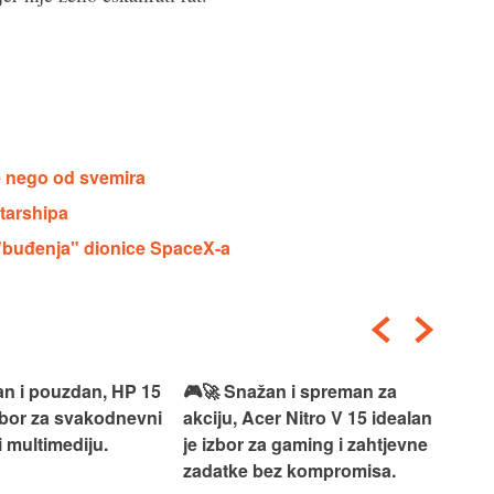
e nego od svemira
Starshipa
i "buđenja" dionice SpaceX-a
an i pouzdan, HP 15
🎮🚀 Snažan i spreman za
🎯⚡
izbor za svakodnevni
akciju, Acer Nitro V 15 idealan
Len
i multimediju.
je izbor za gaming i zahtjevne
vrh
zadatke bez kompromisa.
pro