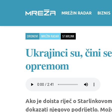
MREŽIN RADAR
BIZNIS
DRONOVI
MREŽIN RADAR
STARLINK
Ukrajinci su, čini s
opremom
Ako je doista riječ o Starlinkovo
dokazati njegovo podrijetlo. Možda