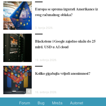
Europa se sprema izgurati Amerikance iz
svog računalnog oblaka?
3. lipnja 2026.
Blackstone i Google zajedno ulažu do 25
mlrd. USD u AI cloud
19. svibnja 2026.
Koliko gigabajta vrijedi anonimnost?
4
16. svibnja 2026.
Forum
Bug
Mreža
Autonet