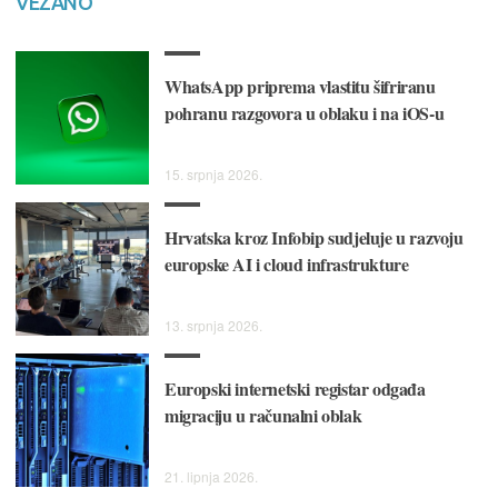
VEZANO
WhatsApp priprema vlastitu šifriranu
pohranu razgovora u oblaku i na iOS-u
15. srpnja 2026.
Hrvatska kroz Infobip sudjeluje u razvoju
europske AI i cloud infrastrukture
13. srpnja 2026.
Europski internetski registar odgađa
migraciju u računalni oblak
21. lipnja 2026.