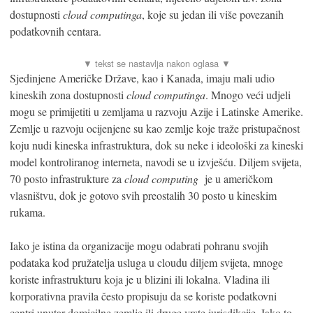
dostupnosti
cloud computinga
, koje su jedan ili više povezanih
podatkovnih centara.
Sjedinjene Američke Države, kao i Kanada, imaju mali udio
kineskih zona dostupnosti
cloud computinga
. Mnogo veći udjeli
mogu se primijetiti u zemljama u razvoju Azije i Latinske Amerike.
Zemlje u razvoju ocijenjene su kao zemlje koje traže pristupačnost
koju nudi kineska infrastruktura, dok su neke i ideološki za kineski
model kontroliranog interneta, navodi se u izvješću. Diljem svijeta,
70 posto infrastrukture za
cloud computing
je u američkom
vlasništvu, dok je gotovo svih preostalih 30 posto u kineskim
rukama.
Iako je istina da organizacije mogu odabrati pohranu svojih
podataka kod pružatelja usluga u cloudu diljem svijeta, mnoge
koriste infrastrukturu koja je u blizini ili lokalna. Vladina ili
korporativna pravila često propisuju da se koriste podatkovni
centri unutar domicilne zemlje ili druge vrste jurisdikcije. Iako to