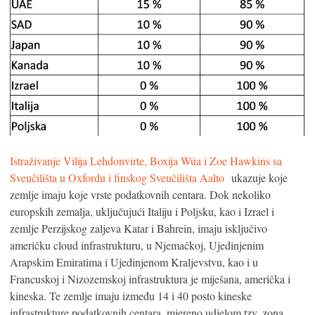
Istraživanje Vilija Lehdonvirte, Boxija Wúa i Zoe Hawkins sa
Sveučilišta u Oxfordu i finskog Sveučilišta Aalto
ukazuje koje
zemlje imaju koje vrste podatkovnih centara. Dok nekoliko
europskih zemalja, uključujući Italiju i Poljsku, kao i Izrael i
zemlje Perzijskog zaljeva Katar i Bahrein, imaju isključivo
američku cloud infrastrukturu, u Njemačkoj, Ujedinjenim
Arapskim Emiratima i Ujedinjenom Kraljevstvu, kao i u
Francuskoj i Nizozemskoj infrastruktura je miješana, američka i
kineska. Te zemlje imaju između 14 i 40 posto kineske
infrastrukture podatkovnih centara, mjereno udjelom tzv. zona